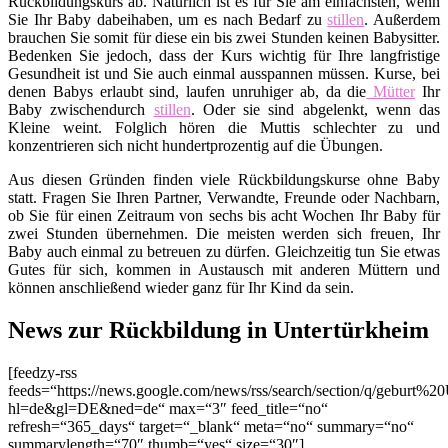
Rückbildungskurs ab. Natürlich ist es für Sie am einfachsten, wenn
Sie Ihr Baby dabeihaben, um es nach Bedarf zu
stillen
. Außerdem
brauchen Sie somit für diese ein bis zwei Stunden keinen Babysitter.
Bedenken Sie jedoch, dass der Kurs wichtig für Ihre langfristige
Gesundheit ist und Sie auch einmal ausspannen müssen. Kurse, bei
denen Babys erlaubt sind, laufen unruhiger ab, da die
Mütter
Ihr
Baby zwischendurch
stillen
. Oder sie sind abgelenkt, wenn das
Kleine weint. Folglich hören die Muttis schlechter zu und
konzentrieren sich nicht hundertprozentig auf die Übungen.
Aus diesen Gründen finden viele Rückbildungskurse ohne Baby
statt. Fragen Sie Ihren Partner, Verwandte, Freunde oder Nachbarn,
ob Sie für einen Zeitraum von sechs bis acht Wochen Ihr Baby für
zwei Stunden übernehmen. Die meisten werden sich freuen, Ihr
Baby auch einmal zu betreuen zu dürfen. Gleichzeitig tun Sie etwas
Gutes für sich, kommen in Austausch mit anderen Müttern und
können anschließend wieder ganz für Ihr Kind da sein.
News zur Rückbildung in Untertürkheim
[feedzy-rss
feeds=“https://news.google.com/news/rss/search/section/q/geburt%20
hl=de&gl=DE&ned=de“ max=“3″ feed_title=“no“
refresh=“365_days“ target=“_blank“ meta=“no“ summary=“no“
summarylength=“70″ thumb=“yes“ size=“30″]