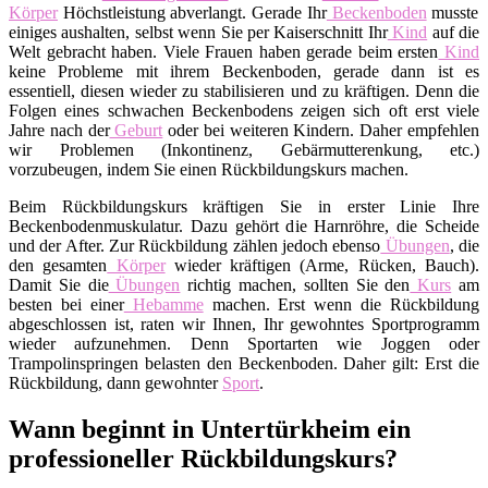
Körper
Höchstleistung abverlangt. Gerade Ihr
Beckenboden
musste
einiges aushalten, selbst wenn Sie per Kaiserschnitt Ihr
Kind
auf die
Welt gebracht haben. Viele Frauen haben gerade beim ersten
Kind
keine Probleme mit ihrem Beckenboden, gerade dann ist es
essentiell, diesen wieder zu stabilisieren und zu kräftigen. Denn die
Folgen eines schwachen Beckenbodens zeigen sich oft erst viele
Jahre nach der
Geburt
oder bei weiteren Kindern. Daher empfehlen
wir Problemen (Inkontinenz, Gebärmutterenkung, etc.)
vorzubeugen, indem Sie einen Rückbildungskurs machen.
Beim Rückbildungskurs kräftigen Sie in erster Linie Ihre
Beckenbodenmuskulatur. Dazu gehört die Harnröhre, die Scheide
und der After. Zur Rückbildung zählen jedoch ebenso
Übungen
, die
den gesamten
Körper
wieder kräftigen (Arme, Rücken, Bauch).
Damit Sie die
Übungen
richtig machen, sollten Sie den
Kurs
am
besten bei einer
Hebamme
machen. Erst wenn die Rückbildung
abgeschlossen ist, raten wir Ihnen, Ihr gewohntes Sportprogramm
wieder aufzunehmen. Denn Sportarten wie Joggen oder
Trampolinspringen belasten den Beckenboden. Daher gilt: Erst die
Rückbildung, dann gewohnter
Sport
.
Wann beginnt in Untertürkheim ein
professioneller Rückbildungskurs?