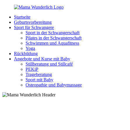
Zurück
zum
Startseite
Inhalt
MamaWunderlich.de
Mutti
Geburtsvorbereitung
sein
Sport für Schwangere
ist
Sport in der Schwangerschaft
wunderbar!
Pilates in der Schwangerschaft
Schwimmen und Aquafitness
Yoga
Rückbildung
Angebote und Kurse mit Baby
Stillberatung und Stillcafé
PEKiP
Trageberatung
Sport mit Baby
Osteopathie und Babymassage