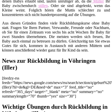
denen Babys erlaubt sind, laufen unruhiger ab, da die
Mütter
Ihr
Baby zwischendurch
stillen
. Oder sie sind abgelenkt, wenn das
Kleine weint. Folglich hören die Muttis schlechter zu und
konzentrieren sich nicht hundertprozentig auf die Übungen.
Aus diesen Gründen finden viele Rückbildungskurse ohne Baby
statt. Fragen Sie Ihren Partner, Verwandte, Freunde oder Nachbarn,
ob Sie für einen Zeitraum von sechs bis acht Wochen Ihr Baby für
zwei Stunden übernehmen. Die meisten werden sich freuen, Ihr
Baby auch einmal zu betreuen zu dürfen. Gleichzeitig tun Sie etwas
Gutes für sich, kommen in Austausch mit anderen Müttern und
können anschließend wieder ganz für Ihr Kind da sein.
News zur Rückbildung in Vöhringen
(Iller)
[feedzy-rss
feeds=“https://news.google.com/news/rss/search/section/q/geburt%2
(Iller)/?hl=de&gl=DE&ned=de“ max=“3″ feed_title=“no“
refresh=“365_days“ target=“_blank“ meta=“no“ summary=“no“
summarylength=“70″ thumb=“yes“ size=“30″]
Wichtige Übungen durch Rückbildung in