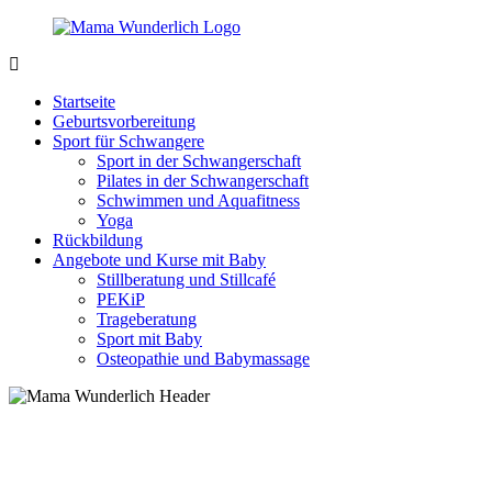
Zurück
zum
Inhalt
MamaWunderlich.de
Mutti
sein
Startseite
ist
Geburtsvorbereitung
wunderbar!
Sport für Schwangere
Sport in der Schwangerschaft
Pilates in der Schwangerschaft
Schwimmen und Aquafitness
Yoga
Rückbildung
Angebote und Kurse mit Baby
Stillberatung und Stillcafé
PEKiP
Trageberatung
Sport mit Baby
Osteopathie und Babymassage