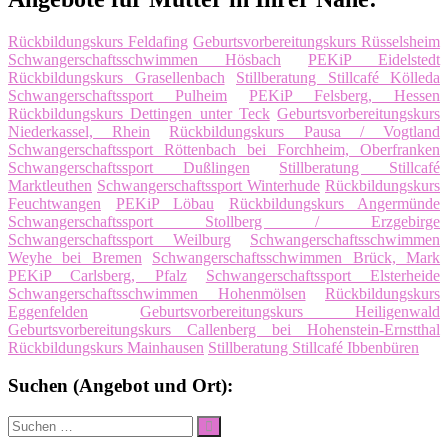
Rückbildungskurs Feldafing
Geburtsvorbereitungskurs Rüsselsheim
Schwangerschaftsschwimmen Hösbach
PEKiP Eidelstedt
Rückbildungskurs Grasellenbach
Stillberatung Stillcafé Kölleda
Schwangerschaftssport Pulheim
PEKiP Felsberg, Hessen
Rückbildungskurs Dettingen unter Teck
Geburtsvorbereitungskurs
Niederkassel, Rhein
Rückbildungskurs Pausa / Vogtland
Schwangerschaftssport Röttenbach bei Forchheim, Oberfranken
Schwangerschaftssport Dußlingen
Stillberatung Stillcafé
Marktleuthen
Schwangerschaftssport Winterhude
Rückbildungskurs
Feuchtwangen
PEKiP Löbau
Rückbildungskurs Angermünde
Schwangerschaftssport Stollberg / Erzgebirge
Schwangerschaftssport Weilburg
Schwangerschaftsschwimmen
Weyhe bei Bremen
Schwangerschaftsschwimmen Brück, Mark
PEKiP Carlsberg, Pfalz
Schwangerschaftssport Elsterheide
Schwangerschaftsschwimmen Hohenmölsen
Rückbildungskurs
Eggenfelden
Geburtsvorbereitungskurs Heiligenwald
Geburtsvorbereitungskurs Callenberg bei Hohenstein-Ernstthal
Rückbildungskurs Mainhausen
Stillberatung Stillcafé Ibbenbüren
Suchen (Angebot und Ort):
Suche
Suchen
nach: