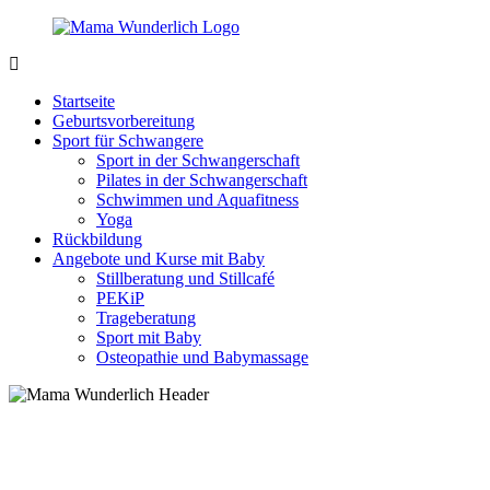
Zurück
zum
Inhalt
MamaWunderlich.de
Mutti
sein
Startseite
ist
Geburtsvorbereitung
wunderbar!
Sport für Schwangere
Sport in der Schwangerschaft
Pilates in der Schwangerschaft
Schwimmen und Aquafitness
Yoga
Rückbildung
Angebote und Kurse mit Baby
Stillberatung und Stillcafé
PEKiP
Trageberatung
Sport mit Baby
Osteopathie und Babymassage