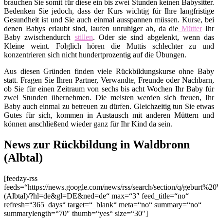
brauchen Sie somit für diese ein bis zwei Stunden keinen Babysitter.
Bedenken Sie jedoch, dass der Kurs wichtig für Ihre langfristige
Gesundheit ist und Sie auch einmal ausspannen müssen. Kurse, bei
denen Babys erlaubt sind, laufen unruhiger ab, da die
Mütter
Ihr
Baby zwischendurch
stillen
. Oder sie sind abgelenkt, wenn das
Kleine weint. Folglich hören die Muttis schlechter zu und
konzentrieren sich nicht hundertprozentig auf die Übungen.
Aus diesen Gründen finden viele Rückbildungskurse ohne Baby
statt. Fragen Sie Ihren Partner, Verwandte, Freunde oder Nachbarn,
ob Sie für einen Zeitraum von sechs bis acht Wochen Ihr Baby für
zwei Stunden übernehmen. Die meisten werden sich freuen, Ihr
Baby auch einmal zu betreuen zu dürfen. Gleichzeitig tun Sie etwas
Gutes für sich, kommen in Austausch mit anderen Müttern und
können anschließend wieder ganz für Ihr Kind da sein.
News zur Rückbildung in Waldbronn
(Albtal)
[feedzy-rss
feeds=“https://news.google.com/news/rss/search/section/q/geburt%2
(Albtal)/?hl=de&gl=DE&ned=de“ max=“3″ feed_title=“no“
refresh=“365_days“ target=“_blank“ meta=“no“ summary=“no“
summarylength=“70″ thumb=“yes“ size=“30″]