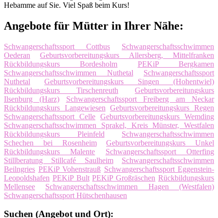
Hebamme auf Sie. Viel Spaß beim Kurs!
Angebote für Mütter in Ihrer Nähe:
Schwangerschaftssport Cottbus
Schwangerschaftsschwimmen
Oederan
Geburtsvorbereitungskurs Allersberg, Mittelfranken
Rückbildungskurs Bordesholm
PEKiP Bergkamen
Schwangerschaftsschwimmen Nuthetal
Schwangerschaftssport
Nuthetal
Geburtsvorbereitungskurs Singen (Hohentwiel)
Rückbildungskurs Tirschenreuth
Geburtsvorbereitungskurs
Ilsenburg (Harz)
Schwangerschaftssport Freiberg am Neckar
Rückbildungskurs Langewiesen
Geburtsvorbereitungskurs Regen
Schwangerschaftssport Celle
Geburtsvorbereitungskurs Wemding
Schwangerschaftsschwimmen Sprakel, Kreis Münster, Westfalen
Rückbildungskurs Pleinfeld
Schwangerschaftsschwimmen
Schechen bei Rosenheim
Geburtsvorbereitungskurs Unkel
Rückbildungskurs Malente
Schwangerschaftssport Otterfing
Stillberatung Stillcafé Saulheim
Schwangerschaftsschwimmen
Beilngries
PEKiP Vohenstrauß
Schwangerschaftssport Eggenstein-
Leopoldshafen
PEKiP Bult
PEKiP Großräschen
Rückbildungskurs
Mellensee
Schwangerschaftsschwimmen Hagen (Westfalen)
Schwangerschaftssport Hütschenhausen
Suchen (Angebot und Ort):