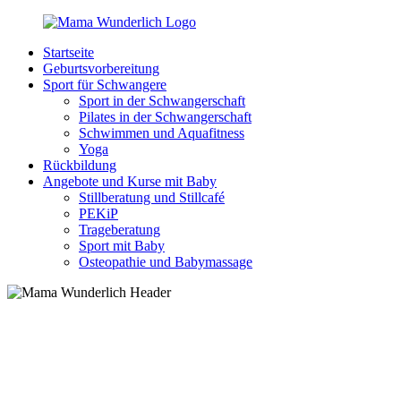
Zurück
zum
Startseite
Inhalt
MamaWunderlich.de
Mutti
Geburtsvorbereitung
sein
Sport für Schwangere
ist
Sport in der Schwangerschaft
wunderbar!
Pilates in der Schwangerschaft
Schwimmen und Aquafitness
Yoga
Rückbildung
Angebote und Kurse mit Baby
Stillberatung und Stillcafé
PEKiP
Trageberatung
Sport mit Baby
Osteopathie und Babymassage