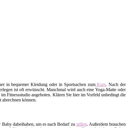
aher in bequemer Kleidung oder in Sportsachen zum
Kurs
. Nach der
erlegen ist oft erwünscht. Manchmal wird auch eine Yoga-Matte oder
m Fitnessstudio angeboten. Klären Sie hier im Vorfeld unbedingt die
ekt abrechnen können.
hr Baby dabeihaben, um es nach Bedarf zu
stillen
. Außerdem brauchen