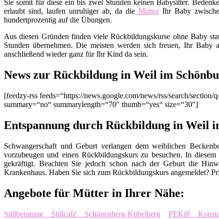
Sie somit für diese ein bis zwei Stunden keinen Babysitter. Bedenk
erlaubt sind, laufen unruhiger ab, da die
Mütter
Ihr Baby zwisch
hundertprozentig auf die Übungen.
Aus diesen Gründen finden viele Rückbildungskurse ohne Baby stat
Stunden übernehmen. Die meisten werden sich freuen, Ihr Baby a
anschließend wieder ganz für Ihr Kind da sein.
News zur Rückbildung in Weil im Schönb
[feedzy-rss feeds=“https://news.google.com/news/rss/search/sect
summary=“no“ summarylength=“70″ thumb=“yes“ size=“30″]
Entspannung durch Rückbildung in Weil 
Schwangerschaft und Geburt verlangen dem weiblichen Beckenbod
vorzubeugen und einen Rückbildungskurs zu besuchen. In diesem
gekräftigt. Beachten Sie jedoch schon nach der Geburt die Hinw
Krankenhaus. Haben Sie sich zum Rückbildungskurs angemeldet? Pri
Angebote für Mütter in Ihrer Nähe:
Stillberatung Stillcafé Schönenberg-Kübelberg
PEKiP Konsta