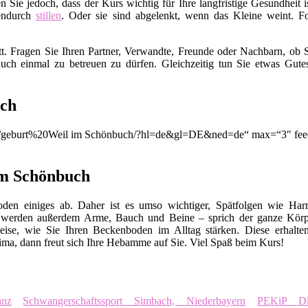
en Sie jedoch, dass der Kurs wichtig für Ihre langfristige Gesundhei
endurch
stillen
. Oder sie sind abgelenkt, wenn das Kleine weint. Fo
t. Fragen Sie Ihren Partner, Verwandte, Freunde oder Nachbarn, ob S
uch einmal zu betreuen zu dürfen. Gleichzeitig tun Sie etwas Gut
uch
ion/q/geburt%20Weil im Schönbuch/?hl=de&gl=DE&ned=de“ max=“3″ fee
im Schönbuch
en einiges ab. Daher ist es umso wichtiger, Spätfolgen wie Harn
 werden außerdem Arme, Bauch und Beine – sprich der ganze Körp
eise, wie Sie Ihren Beckenboden im Alltag stärken. Diese erhalte
ma, dann freut sich Ihre Hebamme auf Sie. Viel Spaß beim Kurs!
nz
Schwangerschaftssport Simbach, Niederbayern
PEKiP Die