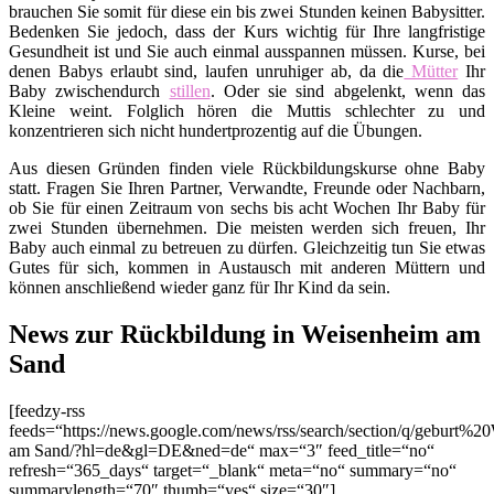
brauchen Sie somit für diese ein bis zwei Stunden keinen Babysitter.
Bedenken Sie jedoch, dass der Kurs wichtig für Ihre langfristige
Gesundheit ist und Sie auch einmal ausspannen müssen. Kurse, bei
denen Babys erlaubt sind, laufen unruhiger ab, da die
Mütter
Ihr
Baby zwischendurch
stillen
. Oder sie sind abgelenkt, wenn das
Kleine weint. Folglich hören die Muttis schlechter zu und
konzentrieren sich nicht hundertprozentig auf die Übungen.
Aus diesen Gründen finden viele Rückbildungskurse ohne Baby
statt. Fragen Sie Ihren Partner, Verwandte, Freunde oder Nachbarn,
ob Sie für einen Zeitraum von sechs bis acht Wochen Ihr Baby für
zwei Stunden übernehmen. Die meisten werden sich freuen, Ihr
Baby auch einmal zu betreuen zu dürfen. Gleichzeitig tun Sie etwas
Gutes für sich, kommen in Austausch mit anderen Müttern und
können anschließend wieder ganz für Ihr Kind da sein.
News zur Rückbildung in Weisenheim am
Sand
[feedzy-rss
feeds=“https://news.google.com/news/rss/search/section/q/geburt%2
am Sand/?hl=de&gl=DE&ned=de“ max=“3″ feed_title=“no“
refresh=“365_days“ target=“_blank“ meta=“no“ summary=“no“
summarylength=“70″ thumb=“yes“ size=“30″]