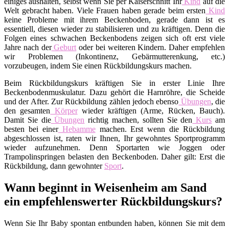
einiges aushalten, selbst wenn Sie per Kaiserschnitt Ihr
Kind
auf die
Welt gebracht haben. Viele Frauen haben gerade beim ersten
Kind
keine Probleme mit ihrem Beckenboden, gerade dann ist es
essentiell, diesen wieder zu stabilisieren und zu kräftigen. Denn die
Folgen eines schwachen Beckenbodens zeigen sich oft erst viele
Jahre nach der
Geburt
oder bei weiteren Kindern. Daher empfehlen
wir Problemen (Inkontinenz, Gebärmutterenkung, etc.)
vorzubeugen, indem Sie einen Rückbildungskurs machen.
Beim Rückbildungskurs kräftigen Sie in erster Linie Ihre
Beckenbodenmuskulatur. Dazu gehört die Harnröhre, die Scheide
und der After. Zur Rückbildung zählen jedoch ebenso
Übungen
, die
den gesamten
Körper
wieder kräftigen (Arme, Rücken, Bauch).
Damit Sie die
Übungen
richtig machen, sollten Sie den
Kurs
am
besten bei einer
Hebamme
machen. Erst wenn die Rückbildung
abgeschlossen ist, raten wir Ihnen, Ihr gewohntes Sportprogramm
wieder aufzunehmen. Denn Sportarten wie Joggen oder
Trampolinspringen belasten den Beckenboden. Daher gilt: Erst die
Rückbildung, dann gewohnter
Sport
.
Wann beginnt in Weisenheim am Sand
ein empfehlenswerter Rückbildungskurs?
Wenn Sie Ihr Baby spontan entbunden haben, können Sie mit dem