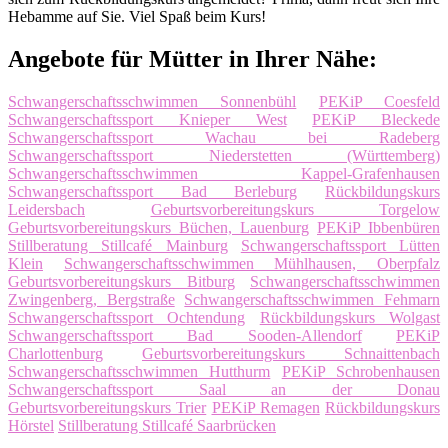
Hebamme auf Sie. Viel Spaß beim Kurs!
Angebote für Mütter in Ihrer Nähe:
Schwangerschaftsschwimmen Sonnenbühl
PEKiP Coesfeld
Schwangerschaftssport Knieper West
PEKiP Bleckede
Schwangerschaftssport Wachau bei Radeberg
Schwangerschaftssport Niederstetten (Württemberg)
Schwangerschaftsschwimmen Kappel-Grafenhausen
Schwangerschaftssport Bad Berleburg
Rückbildungskurs
Leidersbach
Geburtsvorbereitungskurs Torgelow
Geburtsvorbereitungskurs Büchen, Lauenburg
PEKiP Ibbenbüren
Stillberatung Stillcafé Mainburg
Schwangerschaftssport Lütten
Klein
Schwangerschaftsschwimmen Mühlhausen, Oberpfalz
Geburtsvorbereitungskurs Bitburg
Schwangerschaftsschwimmen
Zwingenberg, Bergstraße
Schwangerschaftsschwimmen Fehmarn
Schwangerschaftssport Ochtendung
Rückbildungskurs Wolgast
Schwangerschaftssport Bad Sooden-Allendorf
PEKiP
Charlottenburg
Geburtsvorbereitungskurs Schnaittenbach
Schwangerschaftsschwimmen Hutthurm
PEKiP Schrobenhausen
Schwangerschaftssport Saal an der Donau
Geburtsvorbereitungskurs Trier
PEKiP Remagen
Rückbildungskurs
Hörstel
Stillberatung Stillcafé Saarbrücken