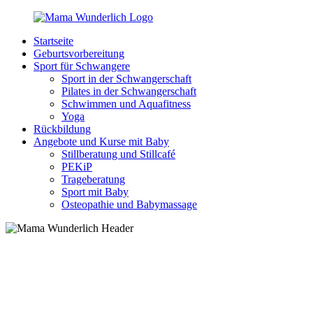
Zurück
zum
Startseite
Inhalt
MamaWunderlich.de
Mutti
Geburtsvorbereitung
sein
Sport für Schwangere
ist
Sport in der Schwangerschaft
wunderbar!
Pilates in der Schwangerschaft
Schwimmen und Aquafitness
Yoga
Rückbildung
Angebote und Kurse mit Baby
Stillberatung und Stillcafé
PEKiP
Trageberatung
Sport mit Baby
Osteopathie und Babymassage