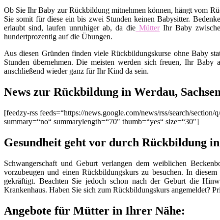
Ob Sie Ihr Baby zur Rückbildung mitnehmen können, hängt vom Rückb
Sie somit für diese ein bis zwei Stunden keinen Babysitter. Bedenk
erlaubt sind, laufen unruhiger ab, da die
Mütter
Ihr Baby zwisch
hundertprozentig auf die Übungen.
Aus diesen Gründen finden viele Rückbildungskurse ohne Baby stat
Stunden übernehmen. Die meisten werden sich freuen, Ihr Baby a
anschließend wieder ganz für Ihr Kind da sein.
News zur Rückbildung in Werdau, Sachse
[feedzy-rss feeds=“https://news.google.com/news/rss/search/sect
summary=“no“ summarylength=“70″ thumb=“yes“ size=“30″]
Gesundheit geht vor durch Rückbildung i
Schwangerschaft und Geburt verlangen dem weiblichen Beckenbod
vorzubeugen und einen Rückbildungskurs zu besuchen. In diesem
gekräftigt. Beachten Sie jedoch schon nach der Geburt die Hinw
Krankenhaus. Haben Sie sich zum Rückbildungskurs angemeldet? Pri
Angebote für Mütter in Ihrer Nähe: