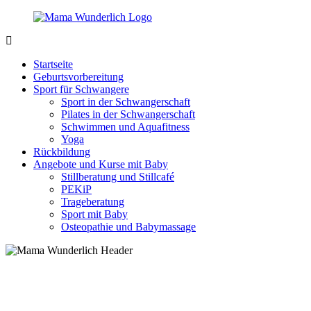
Zurück
zum
Inhalt
MamaWunderlich.de
Mutti
sein
Startseite
ist
Geburtsvorbereitung
wunderbar!
Sport für Schwangere
Sport in der Schwangerschaft
Pilates in der Schwangerschaft
Schwimmen und Aquafitness
Yoga
Rückbildung
Angebote und Kurse mit Baby
Stillberatung und Stillcafé
PEKiP
Trageberatung
Sport mit Baby
Osteopathie und Babymassage