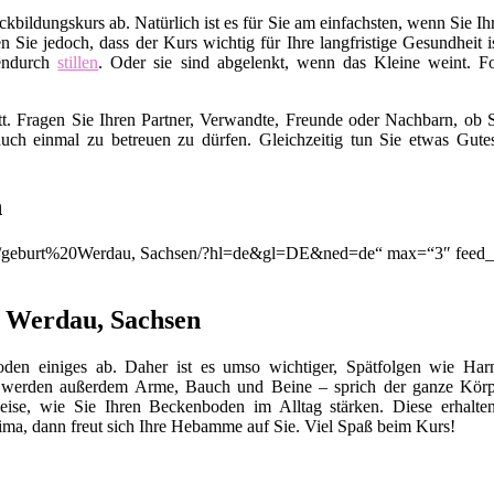
ildungskurs ab. Natürlich ist es für Sie am einfachsten, wenn Sie I
en Sie jedoch, dass der Kurs wichtig für Ihre langfristige Gesundhei
endurch
stillen
. Oder sie sind abgelenkt, wenn das Kleine weint. Fo
t. Fragen Sie Ihren Partner, Verwandte, Freunde oder Nachbarn, ob S
uch einmal zu betreuen zu dürfen. Gleichzeitig tun Sie etwas Gut
n
ion/q/geburt%20Werdau, Sachsen/?hl=de&gl=DE&ned=de“ max=“3″ feed_t
n Werdau, Sachsen
en einiges ab. Daher ist es umso wichtiger, Spätfolgen wie Harn
 werden außerdem Arme, Bauch und Beine – sprich der ganze Körp
eise, wie Sie Ihren Beckenboden im Alltag stärken. Diese erhalte
ma, dann freut sich Ihre Hebamme auf Sie. Viel Spaß beim Kurs!