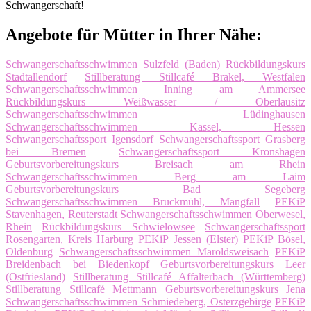
Schwangerschaft!
Angebote für Mütter in Ihrer Nähe:
Schwangerschaftsschwimmen Sulzfeld (Baden)
Rückbildungskurs
Stadtallendorf
Stillberatung Stillcafé Brakel, Westfalen
Schwangerschaftsschwimmen Inning am Ammersee
Rückbildungskurs Weißwasser / Oberlausitz
Schwangerschaftsschwimmen Lüdinghausen
Schwangerschaftsschwimmen Kassel, Hessen
Schwangerschaftssport Igensdorf
Schwangerschaftssport Grasberg
bei Bremen
Schwangerschaftssport Kronshagen
Geburtsvorbereitungskurs Breisach am Rhein
Schwangerschaftsschwimmen Berg am Laim
Geburtsvorbereitungskurs Bad Segeberg
Schwangerschaftsschwimmen Bruckmühl, Mangfall
PEKiP
Stavenhagen, Reuterstadt
Schwangerschaftsschwimmen Oberwesel,
Rhein
Rückbildungskurs Schwielowsee
Schwangerschaftssport
Rosengarten, Kreis Harburg
PEKiP Jessen (Elster)
PEKiP Bösel,
Oldenburg
Schwangerschaftsschwimmen Maroldsweisach
PEKiP
Breidenbach bei Biedenkopf
Geburtsvorbereitungskurs Leer
(Ostfriesland)
Stillberatung Stillcafé Affalterbach (Württemberg)
Stillberatung Stillcafé Mettmann
Geburtsvorbereitungskurs Jena
Schwangerschaftsschwimmen Schmiedeberg, Osterzgebirge
PEKiP