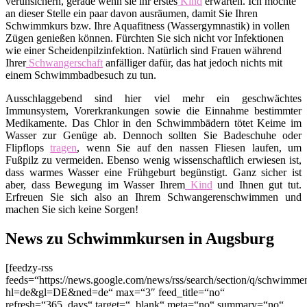
verunsichern, gerade wenn sie ihr erstes
Kind
erwarten. Ich möchte
an dieser Stelle ein paar davon ausräumen, damit Sie Ihren
Schwimmkurs bzw. Ihre Aquafitness (Wassergymnastik) in vollen
Zügen genießen können. Fürchten Sie sich nicht vor Infektionen
wie einer Scheidenpilzinfektion. Natürlich sind Frauen während
Ihrer
Schwangerschaft
anfälliger dafür, das hat jedoch nichts mit
einem Schwimmbadbesuch zu tun.
Ausschlaggebend sind hier viel mehr ein geschwächtes
Immunsystem, Vorerkrankungen sowie die Einnahme bestimmter
Medikamente. Das Chlor in den Schwimmbädern tötet Keime im
Wasser zur Genüge ab. Dennoch sollten Sie Badeschuhe oder
Flipflops
tragen
, wenn Sie auf den nassen Fliesen laufen, um
Fußpilz zu vermeiden. Ebenso wenig wissenschaftlich erwiesen ist,
dass warmes Wasser eine Frühgeburt begünstigt. Ganz sicher ist
aber, dass Bewegung im Wasser Ihrem
Kind
und Ihnen gut tut.
Erfreuen Sie sich also an Ihrem Schwangerenschwimmen und
machen Sie sich keine Sorgen!
News zu Schwimmkursen in Augsburg
[feedzy-rss
feeds=“https://news.google.com/news/rss/search/section/q/schwim
hl=de&gl=DE&ned=de“ max=“3″ feed_title=“no“
refresh=“365_days“ target=“_blank“ meta=“no“ summary=“no“