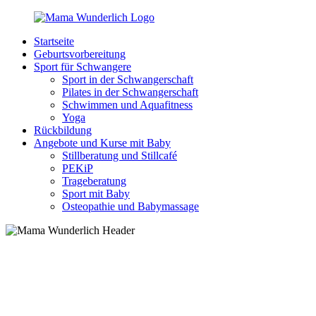
Zurück
zum
Startseite
Inhalt
MamaWunderlich.de
Mutti
Geburtsvorbereitung
sein
Sport für Schwangere
ist
Sport in der Schwangerschaft
wunderbar!
Pilates in der Schwangerschaft
Schwimmen und Aquafitness
Yoga
Rückbildung
Angebote und Kurse mit Baby
Stillberatung und Stillcafé
PEKiP
Trageberatung
Sport mit Baby
Osteopathie und Babymassage