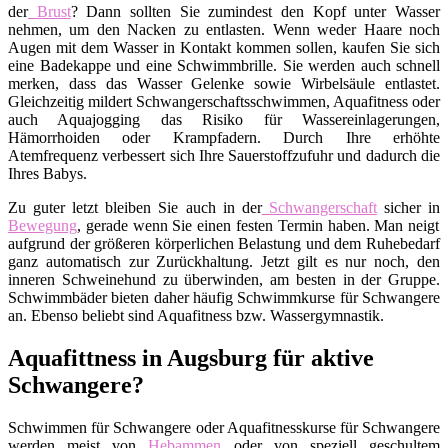
der
Brust
? Dann sollten Sie zumindest den Kopf unter Wasser
nehmen, um den Nacken zu entlasten. Wenn weder Haare noch
Augen mit dem Wasser in Kontakt kommen sollen, kaufen Sie sich
eine Badekappe und eine Schwimmbrille. Sie werden auch schnell
merken, dass das Wasser Gelenke sowie Wirbelsäule entlastet.
Gleichzeitig mildert Schwangerschaftsschwimmen, Aquafitness oder
auch Aquajogging das Risiko für Wassereinlagerungen,
Hämorrhoiden oder Krampfadern. Durch Ihre erhöhte
Atemfrequenz verbessert sich Ihre Sauerstoffzufuhr und dadurch die
Ihres Babys.
Zu guter letzt bleiben Sie auch in der
Schwangerschaft
sicher in
Bewegung
, gerade wenn Sie einen festen Termin haben. Man neigt
aufgrund der größeren körperlichen Belastung und dem Ruhebedarf
ganz automatisch zur Zurückhaltung. Jetzt gilt es nur noch, den
inneren Schweinehund zu überwinden, am besten in der Gruppe.
Schwimmbäder bieten daher häufig Schwimmkurse für Schwangere
an. Ebenso beliebt sind Aquafitness bzw. Wassergymnastik.
Aquafittness in Augsburg für aktive
Schwangere?
Schwimmen für Schwangere oder Aquafitnesskurse für Schwangere
werden meist von
Hebammen
oder von speziell geschultem