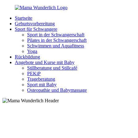
Zurück
zum
Startseite
Inhalt
MamaWunderlich.de
Mutti
Geburtsvorbereitung
sein
Sport für Schwangere
ist
Sport in der Schwangerschaft
wunderbar!
Pilates in der Schwangerschaft
Schwimmen und Aquafitness
Yoga
Rückbildung
Angebote und Kurse mit Baby
Stillberatung und Stillcafé
PEKiP
Trageberatung
Sport mit Baby
Osteopathie und Babymassage