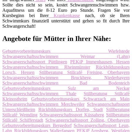
Sollte dies nicht so sein, kostet Schwangerenschwimmen bzw.
Aquafitness um die 8-12 Euro pro Stunde. Fragen Sie vor
Kursbeginn bei Ihrer
Krankenkasse
nach, ob sie Ihren
Schwimmkurs finanziell unterstützt und gehen so fit durch Ihre
Schwangerschaft!
Angebote für Mütter in Ihrer Nähe:
Geburtsvorbereitungskurs Wiefelstede
Schwangerschaftsschwimmen Weimar (Lahn)
Schwangerschaftssport Püttlingen
PEKiP Immenhausen, Hessen
Schwangerschaftsschwimmen Rheinmünster
Rückbildungskurs
Lorsch, Hessen
Stillberatung Stillcafé Freising, Oberbayern
Schwangerschaftsschwimmen Bruckberg, Niederbayern
Schwangerschaftsschwimmen Bad Bodenteich
Geburtsvorbereitungskurs Sulz am Neckar
Schwangerschaftsschwimmen Thale
Stillberatung Stillcafé
Kleinostheim
Geburtsvorbereitungskurs Schwarzach am Main
Schwangerschaftsschwimmen Merchweiler
Schwangerschaftssport
Unterschleißheim
Rückbildungskurs Dorfen, Stadt
Stillberatung
Stillcafé Wemding
Schwangerschaftssport Küssaberg
Stillberatung
Stillcafé Schifferstadt
Schwangerschaftssport Zolling, Oberbayern
Geburtsvorbereitungskurs Bergedorf
Schwangerschaftssport Leun,
Lahn
Rückbildungskurs Wallerfangen
PEKiP Arnsberg, Westfalen