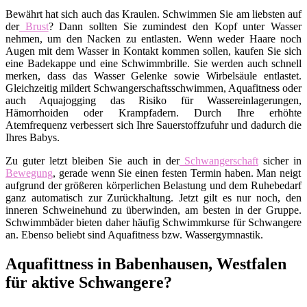
Bewährt hat sich auch das Kraulen. Schwimmen Sie am liebsten auf
der
Brust
? Dann sollten Sie zumindest den Kopf unter Wasser
nehmen, um den Nacken zu entlasten. Wenn weder Haare noch
Augen mit dem Wasser in Kontakt kommen sollen, kaufen Sie sich
eine Badekappe und eine Schwimmbrille. Sie werden auch schnell
merken, dass das Wasser Gelenke sowie Wirbelsäule entlastet.
Gleichzeitig mildert Schwangerschaftsschwimmen, Aquafitness oder
auch Aquajogging das Risiko für Wassereinlagerungen,
Hämorrhoiden oder Krampfadern. Durch Ihre erhöhte
Atemfrequenz verbessert sich Ihre Sauerstoffzufuhr und dadurch die
Ihres Babys.
Zu guter letzt bleiben Sie auch in der
Schwangerschaft
sicher in
Bewegung
, gerade wenn Sie einen festen Termin haben. Man neigt
aufgrund der größeren körperlichen Belastung und dem Ruhebedarf
ganz automatisch zur Zurückhaltung. Jetzt gilt es nur noch, den
inneren Schweinehund zu überwinden, am besten in der Gruppe.
Schwimmbäder bieten daher häufig Schwimmkurse für Schwangere
an. Ebenso beliebt sind Aquafitness bzw. Wassergymnastik.
Aquafittness in Babenhausen, Westfalen
für aktive Schwangere?