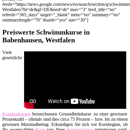
feeds=“https://news.google.com/news/rss/search/section/q/schwim
Westfalen/?hl=de&gl=DE&ned=de“ max=“3″ feed_title=“no“
refresh=“365_days“ target=“_blank“ meta=“no“ summary=“no“
summarylength=“70″ thumb=“yes“ size=“30″]
Preiswerte Schwimmkurse in
Babenhausen, Westfalen
Viele
gesetzliche
Krankenkassen
bezuschussen Gesundheitskurse zu einer gewissen
Prozentzahl – oftmals sind dies circa 75 Prozent – bzw. bis zu einem
gewissen Maximalbetrag. Erkundigen Sie sich vor Kursbeginn, ob
Ihr ausgewählter
Kurs
von Ihrer
Krankenkasse
mitgetragen wird.