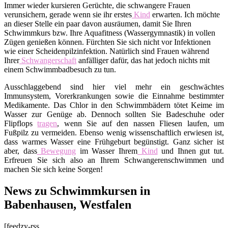
Immer wieder kursieren Gerüchte, die schwangere Frauen
verunsichern, gerade wenn sie ihr erstes
Kind
erwarten. Ich möchte
an dieser Stelle ein paar davon ausräumen, damit Sie Ihren
Schwimmkurs bzw. Ihre Aquafitness (Wassergymnastik) in vollen
Zügen genießen können. Fürchten Sie sich nicht vor Infektionen
wie einer Scheidenpilzinfektion. Natürlich sind Frauen während
Ihrer
Schwangerschaft
anfälliger dafür, das hat jedoch nichts mit
einem Schwimmbadbesuch zu tun.
Ausschlaggebend sind hier viel mehr ein geschwächtes
Immunsystem, Vorerkrankungen sowie die Einnahme bestimmter
Medikamente. Das Chlor in den Schwimmbädern tötet Keime im
Wasser zur Genüge ab. Dennoch sollten Sie Badeschuhe oder
Flipflops
tragen
, wenn Sie auf den nassen Fliesen laufen, um
Fußpilz zu vermeiden. Ebenso wenig wissenschaftlich erwiesen ist,
dass warmes Wasser eine Frühgeburt begünstigt. Ganz sicher ist
aber, dass
Bewegung
im Wasser Ihrem
Kind
und Ihnen gut tut.
Erfreuen Sie sich also an Ihrem Schwangerenschwimmen und
machen Sie sich keine Sorgen!
News zu Schwimmkursen in
Babenhausen, Westfalen
[feedzy-rss