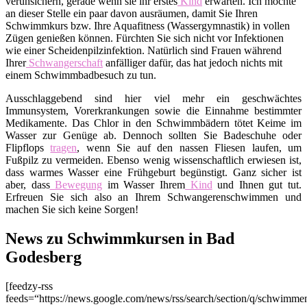
verunsichern, gerade wenn sie ihr erstes
Kind
erwarten. Ich möchte
an dieser Stelle ein paar davon ausräumen, damit Sie Ihren
Schwimmkurs bzw. Ihre Aquafitness (Wassergymnastik) in vollen
Zügen genießen können. Fürchten Sie sich nicht vor Infektionen
wie einer Scheidenpilzinfektion. Natürlich sind Frauen während
Ihrer
Schwangerschaft
anfälliger dafür, das hat jedoch nichts mit
einem Schwimmbadbesuch zu tun.
Ausschlaggebend sind hier viel mehr ein geschwächtes
Immunsystem, Vorerkrankungen sowie die Einnahme bestimmter
Medikamente. Das Chlor in den Schwimmbädern tötet Keime im
Wasser zur Genüge ab. Dennoch sollten Sie Badeschuhe oder
Flipflops
tragen
, wenn Sie auf den nassen Fliesen laufen, um
Fußpilz zu vermeiden. Ebenso wenig wissenschaftlich erwiesen ist,
dass warmes Wasser eine Frühgeburt begünstigt. Ganz sicher ist
aber, dass
Bewegung
im Wasser Ihrem
Kind
und Ihnen gut tut.
Erfreuen Sie sich also an Ihrem Schwangerenschwimmen und
machen Sie sich keine Sorgen!
News zu Schwimmkursen in Bad
Godesberg
[feedzy-rss
feeds=“https://news.google.com/news/rss/search/section/q/schwim