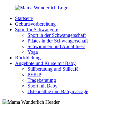
Zurück
zum
Startseite
Inhalt
MamaWunderlich.de
Mutti
Geburtsvorbereitung
sein
Sport für Schwangere
ist
Sport in der Schwangerschaft
wunderbar!
Pilates in der Schwangerschaft
Schwimmen und Aquafitness
Yoga
Rückbildung
Angebote und Kurse mit Baby
Stillberatung und Stillcafé
PEKiP
Trageberatung
Sport mit Baby
Osteopathie und Babymassage