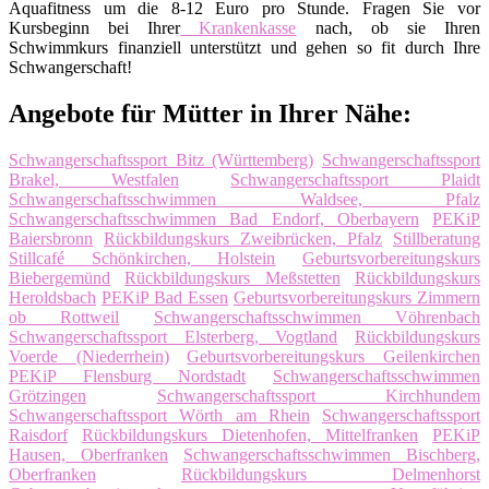
Aquafitness um die 8-12 Euro pro Stunde. Fragen Sie vor
Kursbeginn bei Ihrer
Krankenkasse
nach, ob sie Ihren
Schwimmkurs finanziell unterstützt und gehen so fit durch Ihre
Schwangerschaft!
Angebote für Mütter in Ihrer Nähe:
Schwangerschaftssport Bitz (Württemberg)
Schwangerschaftssport
Brakel, Westfalen
Schwangerschaftssport Plaidt
Schwangerschaftsschwimmen Waldsee, Pfalz
Schwangerschaftsschwimmen Bad Endorf, Oberbayern
PEKiP
Baiersbronn
Rückbildungskurs Zweibrücken, Pfalz
Stillberatung
Stillcafé Schönkirchen, Holstein
Geburtsvorbereitungskurs
Biebergemünd
Rückbildungskurs Meßstetten
Rückbildungskurs
Heroldsbach
PEKiP Bad Essen
Geburtsvorbereitungskurs Zimmern
ob Rottweil
Schwangerschaftsschwimmen Vöhrenbach
Schwangerschaftssport Elsterberg, Vogtland
Rückbildungskurs
Voerde (Niederrhein)
Geburtsvorbereitungskurs Geilenkirchen
PEKiP Flensburg Nordstadt
Schwangerschaftsschwimmen
Grötzingen
Schwangerschaftssport Kirchhundem
Schwangerschaftssport Wörth am Rhein
Schwangerschaftssport
Raisdorf
Rückbildungskurs Dietenhofen, Mittelfranken
PEKiP
Hausen, Oberfranken
Schwangerschaftsschwimmen Bischberg,
Oberfranken
Rückbildungskurs Delmenhorst