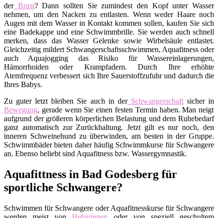
der
Brust
? Dann sollten Sie zumindest den Kopf unter Wasser
nehmen, um den Nacken zu entlasten. Wenn weder Haare noch
Augen mit dem Wasser in Kontakt kommen sollen, kaufen Sie sich
eine Badekappe und eine Schwimmbrille. Sie werden auch schnell
merken, dass das Wasser Gelenke sowie Wirbelsäule entlastet.
Gleichzeitig mildert Schwangerschaftsschwimmen, Aquafitness oder
auch Aquajogging das Risiko für Wassereinlagerungen,
Hämorrhoiden oder Krampfadern. Durch Ihre erhöhte
Atemfrequenz verbessert sich Ihre Sauerstoffzufuhr und dadurch die
Ihres Babys.
Zu guter letzt bleiben Sie auch in der
Schwangerschaft
sicher in
Bewegung
, gerade wenn Sie einen festen Termin haben. Man neigt
aufgrund der größeren körperlichen Belastung und dem Ruhebedarf
ganz automatisch zur Zurückhaltung. Jetzt gilt es nur noch, den
inneren Schweinehund zu überwinden, am besten in der Gruppe.
Schwimmbäder bieten daher häufig Schwimmkurse für Schwangere
an. Ebenso beliebt sind Aquafitness bzw. Wassergymnastik.
Aquafittness in Bad Godesberg für
sportliche Schwangere?
Schwimmen für Schwangere oder Aquafitnesskurse für Schwangere
werden meist von
Hebammen
oder von speziell geschultem