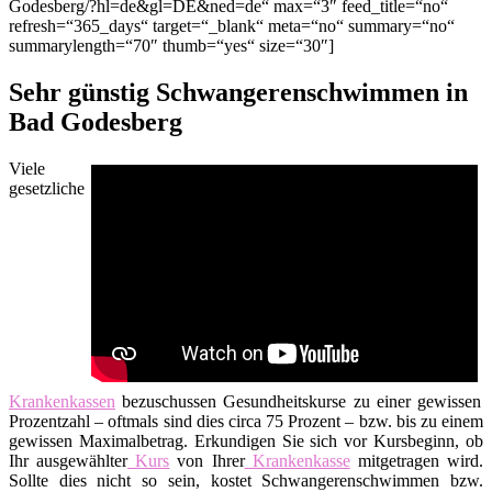
Godesberg/?hl=de&gl=DE&ned=de“ max=“3″ feed_title=“no“
refresh=“365_days“ target=“_blank“ meta=“no“ summary=“no“
summarylength=“70″ thumb=“yes“ size=“30″]
Sehr günstig Schwangerenschwimmen in
Bad Godesberg
Viele
gesetzliche
Krankenkassen
bezuschussen Gesundheitskurse zu einer gewissen
Prozentzahl – oftmals sind dies circa 75 Prozent – bzw. bis zu einem
gewissen Maximalbetrag. Erkundigen Sie sich vor Kursbeginn, ob
Ihr ausgewählter
Kurs
von Ihrer
Krankenkasse
mitgetragen wird.
Sollte dies nicht so sein, kostet Schwangerenschwimmen bzw.