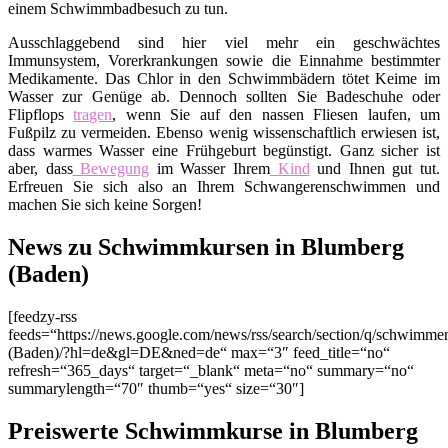
einem Schwimmbadbesuch zu tun.
Ausschlaggebend sind hier viel mehr ein geschwächtes
Immunsystem, Vorerkrankungen sowie die Einnahme bestimmter
Medikamente. Das Chlor in den Schwimmbädern tötet Keime im
Wasser zur Genüge ab. Dennoch sollten Sie Badeschuhe oder
Flipflops
tragen
, wenn Sie auf den nassen Fliesen laufen, um
Fußpilz zu vermeiden. Ebenso wenig wissenschaftlich erwiesen ist,
dass warmes Wasser eine Frühgeburt begünstigt. Ganz sicher ist
aber, dass
Bewegung
im Wasser Ihrem
Kind
und Ihnen gut tut.
Erfreuen Sie sich also an Ihrem Schwangerenschwimmen und
machen Sie sich keine Sorgen!
News zu Schwimmkursen in Blumberg
(Baden)
[feedzy-rss
feeds=“https://news.google.com/news/rss/search/section/q/schwim
(Baden)/?hl=de&gl=DE&ned=de“ max=“3″ feed_title=“no“
refresh=“365_days“ target=“_blank“ meta=“no“ summary=“no“
summarylength=“70″ thumb=“yes“ size=“30″]
Preiswerte Schwimmkurse in Blumberg