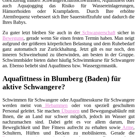
Gleichzeitig mildert Schwangerschaftsschwimmen, Aquafitness oder
auch Aquajogging das Risiko für Wassereinlagerungen,
Hämorrhoiden oder Krampfadern. Durch Ihre erhöhte
Atemfrequenz verbessert sich Ihre Sauerstoffzufuhr und dadurch die
Ihres Babys.
Zu guter letzt bleiben Sie auch in der
Schwangerschaft
sicher in
Bewegung
, gerade wenn Sie einen festen Termin haben. Man neigt
aufgrund der größeren körperlichen Belastung und dem Ruhebedarf
ganz automatisch zur Zurückhaltung. Jetzt gilt es nur noch, den
inneren Schweinehund zu überwinden, am besten in der Gruppe.
Schwimmbäder bieten daher häufig Schwimmkurse für Schwangere
an. Ebenso beliebt sind Aquafitness bzw. Wassergymnastik.
Aquafittness in Blumberg (Baden) für
aktive Schwangere?
Schwimmen für Schwangere oder Aquafitnesskurse für Schwangere
werden meist von
Hebammen
oder von speziell geschultem
Personal geleitet. Sie machen
Übungen
und Bewegungsabläufe mit
Ihnen, die an Land nur schwer möglich, jedoch im Wasser gut
nachzumachen sind. Dabei geht es vor allem darum, Ihre
Beweglichkeit und Ihre Fitness aufrecht zu erhalten sowie
Arme
,
Schultern, Hüften und Becken zu mobilisieren. Gerade die