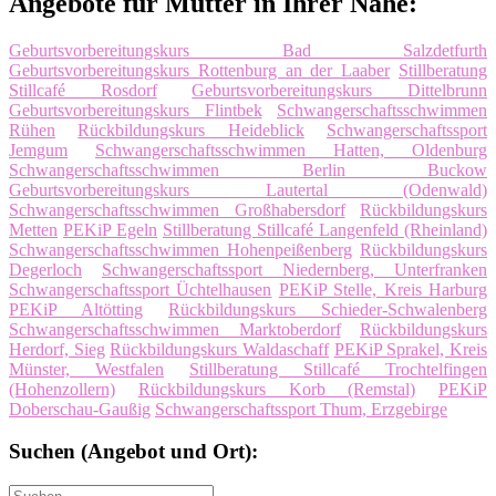
Angebote für Mütter in Ihrer Nähe:
Geburtsvorbereitungskurs Bad Salzdetfurth
Geburtsvorbereitungskurs Rottenburg an der Laaber
Stillberatung
Stillcafé Rosdorf
Geburtsvorbereitungskurs Dittelbrunn
Geburtsvorbereitungskurs Flintbek
Schwangerschaftsschwimmen
Rühen
Rückbildungskurs Heideblick
Schwangerschaftssport
Jemgum
Schwangerschaftsschwimmen Hatten, Oldenburg
Schwangerschaftsschwimmen Berlin Buckow
Geburtsvorbereitungskurs Lautertal (Odenwald)
Schwangerschaftsschwimmen Großhabersdorf
Rückbildungskurs
Metten
PEKiP Egeln
Stillberatung Stillcafé Langenfeld (Rheinland)
Schwangerschaftsschwimmen Hohenpeißenberg
Rückbildungskurs
Degerloch
Schwangerschaftssport Niedernberg, Unterfranken
Schwangerschaftssport Üchtelhausen
PEKiP Stelle, Kreis Harburg
PEKiP Altötting
Rückbildungskurs Schieder-Schwalenberg
Schwangerschaftsschwimmen Marktoberdorf
Rückbildungskurs
Herdorf, Sieg
Rückbildungskurs Waldaschaff
PEKiP Sprakel, Kreis
Münster, Westfalen
Stillberatung Stillcafé Trochtelfingen
(Hohenzollern)
Rückbildungskurs Korb (Remstal)
PEKiP
Doberschau-Gaußig
Schwangerschaftssport Thum, Erzgebirge
Suchen (Angebot und Ort):
Suche