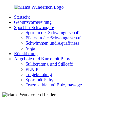
Zurück
zum
Startseite
Inhalt
MamaWunderlich.de
Mutti
Geburtsvorbereitung
sein
Sport für Schwangere
ist
Sport in der Schwangerschaft
wunderbar!
Pilates in der Schwangerschaft
Schwimmen und Aquafitness
Yoga
Rückbildung
Angebote und Kurse mit Baby
Stillberatung und Stillcafé
PEKiP
Trageberatung
Sport mit Baby
Osteopathie und Babymassage