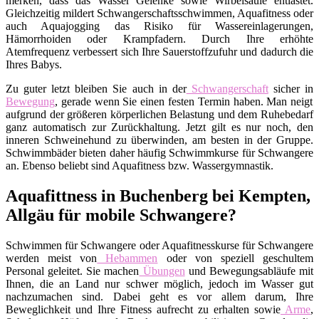
merken, dass das Wasser Gelenke sowie Wirbelsäule entlastet.
Gleichzeitig mildert Schwangerschaftsschwimmen, Aquafitness oder
auch Aquajogging das Risiko für Wassereinlagerungen,
Hämorrhoiden oder Krampfadern. Durch Ihre erhöhte
Atemfrequenz verbessert sich Ihre Sauerstoffzufuhr und dadurch die
Ihres Babys.
Zu guter letzt bleiben Sie auch in der
Schwangerschaft
sicher in
Bewegung
, gerade wenn Sie einen festen Termin haben. Man neigt
aufgrund der größeren körperlichen Belastung und dem Ruhebedarf
ganz automatisch zur Zurückhaltung. Jetzt gilt es nur noch, den
inneren Schweinehund zu überwinden, am besten in der Gruppe.
Schwimmbäder bieten daher häufig Schwimmkurse für Schwangere
an. Ebenso beliebt sind Aquafitness bzw. Wassergymnastik.
Aquafittness in Buchenberg bei Kempten,
Allgäu für mobile Schwangere?
Schwimmen für Schwangere oder Aquafitnesskurse für Schwangere
werden meist von
Hebammen
oder von speziell geschultem
Personal geleitet. Sie machen
Übungen
und Bewegungsabläufe mit
Ihnen, die an Land nur schwer möglich, jedoch im Wasser gut
nachzumachen sind. Dabei geht es vor allem darum, Ihre
Beweglichkeit und Ihre Fitness aufrecht zu erhalten sowie
Arme
,