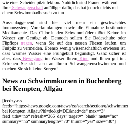
wie einer Scheidenpilzinfektion. Natürlich sind Frauen während
Ihrer
Schwangerschaft
anfälliger dafür, das hat jedoch nichts mit
einem Schwimmbadbesuch zu tun.
Ausschlaggebend sind hier viel mehr ein geschwächtes
Immunsystem, Vorerkrankungen sowie die Einnahme bestimmter
Medikamente. Das Chlor in den Schwimmbädern tötet Keime im
Wasser zur Genüge ab. Dennoch sollten Sie Badeschuhe oder
Flipflops
tragen
, wenn Sie auf den nassen Fliesen laufen, um
Fußpilz zu vermeiden. Ebenso wenig wissenschaftlich erwiesen ist,
dass warmes Wasser eine Frühgeburt begünstigt. Ganz sicher ist
aber, dass
Bewegung
im Wasser Ihrem
Kind
und Ihnen gut tut.
Erfreuen Sie sich also an Ihrem Schwangerenschwimmen und
machen Sie sich keine Sorgen!
News zu Schwimmkursen in Buchenberg
bei Kempten, Allgäu
[feedzy-rss
feeds=“https://news.google.com/news/rss/search/section/q/schwim
bei Kempten, Allgäu/?hl=de&gl=DE&ned=de“ max=“3″
feed_title=“no“ refresh=“365_days“ target=“_blank“ meta=“no“
summary=“no“ summarylength=“70″ thumb=“yes“ size=“30″]