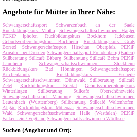
Angebote für Mütter in Ihrer Nähe:
Schwangerschaftssport Schwarzenbach an der Saale
Rückbildungskurs Vlotho
Schwangerschaftsschwimmen Haiger
PEKiP Iphofen
Rückbildungskurs Bockhorn, Jadebusen
Geburtsvorbereitungskurs Buchheim
Rückbildungskurs Groß
Borstel
Schwangerschaftssport Hirschau, Oberpfalz
PEKiP
Arnsdorf bei Dresden
Schwangerschaftssport Freudenberg (Baden)
Stillberatung Stillcafé Bitburg
Stillberatung Stillcafé Bebra
PEKiP
Laupheim
Schwangerschaftsschwimmen Stockheim
Rückbildungskurs Bad Hönningen
Schwangerschaftssport
Kirchenlamitz
Rückbildungskurs Eschede
Schwangerschaftsschwimmen Dünnwald
Stillberatung Stillcafé
Zetel
Rückbildungskurs Edertal
Geburtsvorbereitungskurs
Winterlingen
Stillberatung Stillcafé Oberschöneweide
Schwangerschaftssport Mainburg
Schwangerschaftsschwimmen
Leutenbach (Württemberg)
Stillberatung Stillcafé Waltenhofen,
Allgäu
Rückbildungskurs Mittenaar
Schwangerschaftsschwimmen
Wald
Schwangerschaftsschwimmen Halle (Westfalen)
PEKiP
Falkenstein / Vogtland
Schwangerschaftsschwimmen Wörthsee
Suchen (Angebot und Ort):