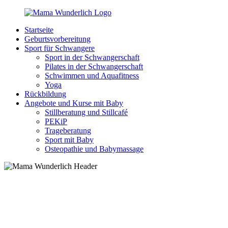
Zurück
zum
Startseite
Inhalt
MamaWunderlich.de
Mutti
Geburtsvorbereitung
sein
Sport für Schwangere
ist
Sport in der Schwangerschaft
wunderbar!
Pilates in der Schwangerschaft
Schwimmen und Aquafitness
Yoga
Rückbildung
Angebote und Kurse mit Baby
Stillberatung und Stillcafé
PEKiP
Trageberatung
Sport mit Baby
Osteopathie und Babymassage