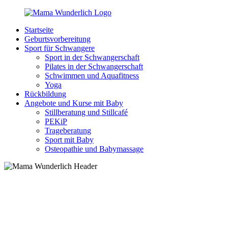
Zurück
zum
Startseite
Inhalt
MamaWunderlich.de
Mutti
Geburtsvorbereitung
sein
Sport für Schwangere
ist
Sport in der Schwangerschaft
wunderbar!
Pilates in der Schwangerschaft
Schwimmen und Aquafitness
Yoga
Rückbildung
Angebote und Kurse mit Baby
Stillberatung und Stillcafé
PEKiP
Trageberatung
Sport mit Baby
Osteopathie und Babymassage