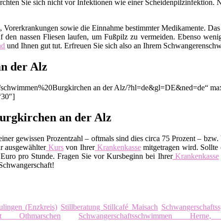
hten Sie sich nicht vor Infektionen wie einer Scheidenpilzinfektion. 
m, Vorerkrankungen sowie die Einnahme bestimmter Medikamente. Das
f den nassen Fliesen laufen, um Fußpilz zu vermeiden. Ebenso wenig
nd
und Ihnen gut tut. Erfreuen Sie sich also an Ihrem Schwangerensc
n der Alz
ion/q/schwimmen%20Burgkirchen an der Alz/?hl=de&gl=DE&ned=de“ max
“30″]
urgkirchen an der Alz
ner gewissen Prozentzahl – oftmals sind dies circa 75 Prozent – bzw. 
r ausgewählter
Kurs
von Ihrer
Krankenkasse
mitgetragen wird. Sollte 
uro pro Stunde. Fragen Sie vor Kursbeginn bei Ihrer
Krankenkasse
 Schwangerschaft!
lingen (Enzkreis)
Stillberatung Stillcafé Maisach
Schwangerschaftss
port Othmarschen
Schwangerschaftsschwimmen Herne, 