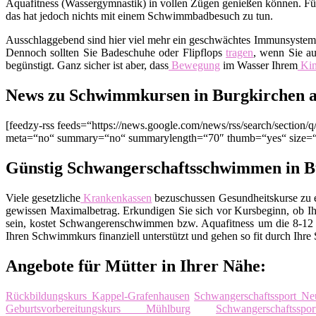
Aquafitness (Wassergymnastik) in vollen Zügen genießen können. Fürc
das hat jedoch nichts mit einem Schwimmbadbesuch zu tun.
Ausschlaggebend sind hier viel mehr ein geschwächtes Immunsyste
Dennoch sollten Sie Badeschuhe oder Flipflops
tragen
, wenn Sie au
begünstigt. Ganz sicher ist aber, dass
Bewegung
im Wasser Ihrem
Ki
News zu Schwimmkursen in Burgkirchen a
[feedzy-rss feeds=“https://news.google.com/news/rss/search/sect
meta=“no“ summary=“no“ summarylength=“70″ thumb=“yes“ size=
Günstig Schwangerschaftsschwimmen in B
Viele gesetzliche
Krankenkassen
bezuschussen Gesundheitskurse zu ei
gewissen Maximalbetrag. Erkundigen Sie sich vor Kursbeginn, ob Ih
sein, kostet Schwangerenschwimmen bzw. Aquafitness um die 8-12 E
Ihren Schwimmkurs finanziell unterstützt und gehen so fit durch Ihre
Angebote für Mütter in Ihrer Nähe:
Rückbildungskurs Kappel-Grafenhausen
Schwangerschaftssport Neu
Geburtsvorbereitungskurs Mühlburg
Schwangerschaftss