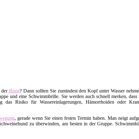
 der
Brust
? Dann sollten Sie zumindest den Kopf unter Wasser nehm
pe und eine Schwimmbrille. Sie werden auch schnell merken, dass da
g das Risiko für Wassereinlagerungen, Hämorrhoiden oder Kramp
wegung
, gerade wenn Sie einen festen Termin haben. Man neigt auf
ren Schweinehund zu überwinden, am besten in der Gruppe. Schwimm