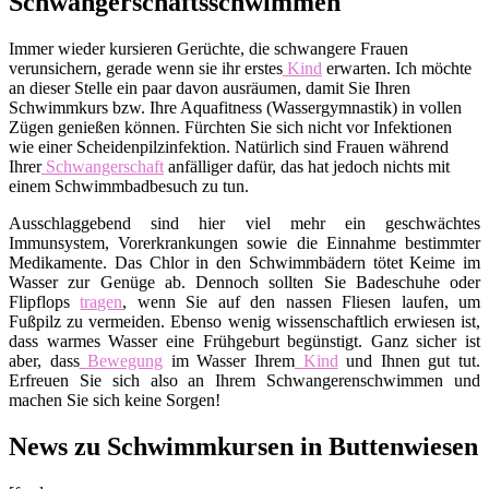
Schwangerschaftsschwimmen
Immer wieder kursieren Gerüchte, die schwangere Frauen
verunsichern, gerade wenn sie ihr erstes
Kind
erwarten. Ich möchte
an dieser Stelle ein paar davon ausräumen, damit Sie Ihren
Schwimmkurs bzw. Ihre Aquafitness (Wassergymnastik) in vollen
Zügen genießen können. Fürchten Sie sich nicht vor Infektionen
wie einer Scheidenpilzinfektion. Natürlich sind Frauen während
Ihrer
Schwangerschaft
anfälliger dafür, das hat jedoch nichts mit
einem Schwimmbadbesuch zu tun.
Ausschlaggebend sind hier viel mehr ein geschwächtes
Immunsystem, Vorerkrankungen sowie die Einnahme bestimmter
Medikamente. Das Chlor in den Schwimmbädern tötet Keime im
Wasser zur Genüge ab. Dennoch sollten Sie Badeschuhe oder
Flipflops
tragen
, wenn Sie auf den nassen Fliesen laufen, um
Fußpilz zu vermeiden. Ebenso wenig wissenschaftlich erwiesen ist,
dass warmes Wasser eine Frühgeburt begünstigt. Ganz sicher ist
aber, dass
Bewegung
im Wasser Ihrem
Kind
und Ihnen gut tut.
Erfreuen Sie sich also an Ihrem Schwangerenschwimmen und
machen Sie sich keine Sorgen!
News zu Schwimmkursen in Buttenwiesen