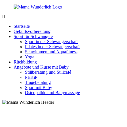
Zurück
zum
Inhalt
MamaWunderlich.de
Mutti
sein
Startseite
ist
Geburtsvorbereitung
wunderbar!
Sport für Schwangere
Sport in der Schwangerschaft
Pilates in der Schwangerschaft
Schwimmen und Aquafitness
Yoga
Rückbildung
Angebote und Kurse mit Baby
Stillberatung und Stillcafé
PEKiP
Trageberatung
Sport mit Baby
Osteopathie und Babymassage