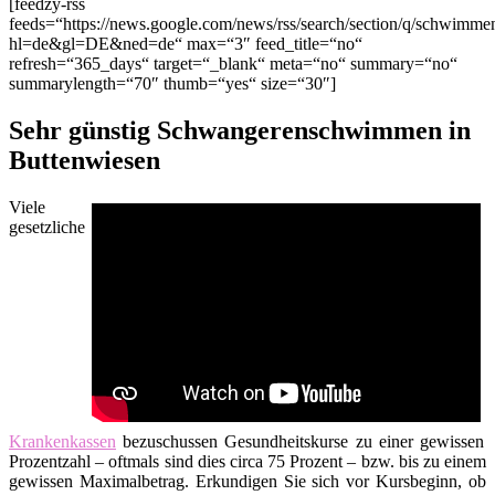
[feedzy-rss
feeds=“https://news.google.com/news/rss/search/section/q/schwimm
hl=de&gl=DE&ned=de“ max=“3″ feed_title=“no“
refresh=“365_days“ target=“_blank“ meta=“no“ summary=“no“
summarylength=“70″ thumb=“yes“ size=“30″]
Sehr günstig Schwangerenschwimmen in
Buttenwiesen
Viele
gesetzliche
Krankenkassen
bezuschussen Gesundheitskurse zu einer gewissen
Prozentzahl – oftmals sind dies circa 75 Prozent – bzw. bis zu einem
gewissen Maximalbetrag. Erkundigen Sie sich vor Kursbeginn, ob