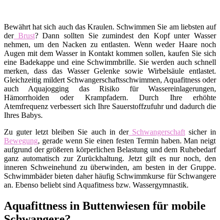
Bewährt hat sich auch das Kraulen. Schwimmen Sie am liebsten auf
der
Brust
? Dann sollten Sie zumindest den Kopf unter Wasser
nehmen, um den Nacken zu entlasten. Wenn weder Haare noch
Augen mit dem Wasser in Kontakt kommen sollen, kaufen Sie sich
eine Badekappe und eine Schwimmbrille. Sie werden auch schnell
merken, dass das Wasser Gelenke sowie Wirbelsäule entlastet.
Gleichzeitig mildert Schwangerschaftsschwimmen, Aquafitness oder
auch Aquajogging das Risiko für Wassereinlagerungen,
Hämorrhoiden oder Krampfadern. Durch Ihre erhöhte
Atemfrequenz verbessert sich Ihre Sauerstoffzufuhr und dadurch die
Ihres Babys.
Zu guter letzt bleiben Sie auch in der
Schwangerschaft
sicher in
Bewegung
, gerade wenn Sie einen festen Termin haben. Man neigt
aufgrund der größeren körperlichen Belastung und dem Ruhebedarf
ganz automatisch zur Zurückhaltung. Jetzt gilt es nur noch, den
inneren Schweinehund zu überwinden, am besten in der Gruppe.
Schwimmbäder bieten daher häufig Schwimmkurse für Schwangere
an. Ebenso beliebt sind Aquafitness bzw. Wassergymnastik.
Aquafittness in Buttenwiesen für mobile
Schwangere?