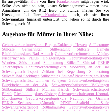
Ihr ausgewählter
Kurs
von Ihrer
Krankenkasse
mitgetragen wird.
Sollte dies nicht so sein, kostet Schwangerenschwimmen bzw.
Aquafitness um die 8-12 Euro pro Stunde. Fragen Sie vor
Kursbeginn bei Ihrer
Krankenkasse
nach, ob sie Ihren
Schwimmkurs finanziell unterstützt und gehen so fit durch Ihre
Schwangerschaft!
Angebote für Mütter in Ihrer Nähe:
Geburtsvorbereitungskurs Bergen-Enkheim, Hessen
Stillberatung
Stillcafé Germaringen
Stillberatung Stillcafé Hameln
Rückbildungskurs Bad Abbach
Geburtsvorbereitungskurs Velpke,
Niedersachsen
PEKiP Holzgerlingen
Geburtsvorbereitungskurs
Wenden, Südsauerland
Stillberatung Stillcafé Sülzetal
PEKiP
Thierhaupten
Geburtsvorbereitungskurs Moosburg an der Isar
Schwangerschaftssport Zeitlarn bei Regensburg
Stillberatung
Stillcafé Bad Säckingen
Stillberatung Stillcafé Neuenburg am Rhein
Schwangerschaftsschwimmen Scheyern
Geburtsvorbereitungskurs
Burgkirchen an der Alz
Schwangerschaftssport Völklingen
Stillberatung Stillcafé Mülheim-Kärlich
Schwangerschaftssport
Ellrich
Rückbildungskurs Olsberg
Schwangerschaftssport Korntal-
Münchingen
Geburtsvorbereitungskurs Naunhof bei Grimma
PEKiP Seehausen (Altmark)
PEKiP Saalfeld / Saale
Schwangerschaftssport Rotthalmünster
Geburtsvorbereitungskurs