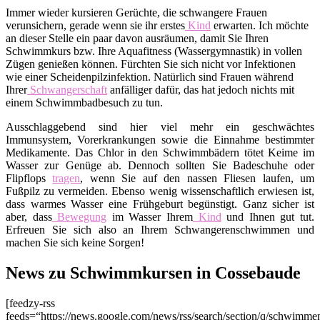
Immer wieder kursieren Gerüchte, die schwangere Frauen
verunsichern, gerade wenn sie ihr erstes
Kind
erwarten. Ich möchte
an dieser Stelle ein paar davon ausräumen, damit Sie Ihren
Schwimmkurs bzw. Ihre Aquafitness (Wassergymnastik) in vollen
Zügen genießen können. Fürchten Sie sich nicht vor Infektionen
wie einer Scheidenpilzinfektion. Natürlich sind Frauen während
Ihrer
Schwangerschaft
anfälliger dafür, das hat jedoch nichts mit
einem Schwimmbadbesuch zu tun.
Ausschlaggebend sind hier viel mehr ein geschwächtes
Immunsystem, Vorerkrankungen sowie die Einnahme bestimmter
Medikamente. Das Chlor in den Schwimmbädern tötet Keime im
Wasser zur Genüge ab. Dennoch sollten Sie Badeschuhe oder
Flipflops
tragen
, wenn Sie auf den nassen Fliesen laufen, um
Fußpilz zu vermeiden. Ebenso wenig wissenschaftlich erwiesen ist,
dass warmes Wasser eine Frühgeburt begünstigt. Ganz sicher ist
aber, dass
Bewegung
im Wasser Ihrem
Kind
und Ihnen gut tut.
Erfreuen Sie sich also an Ihrem Schwangerenschwimmen und
machen Sie sich keine Sorgen!
News zu Schwimmkursen in Cossebaude
[feedzy-rss
feeds=“https://news.google.com/news/rss/search/section/q/schwim