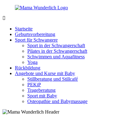
Zurück
zum
Inhalt
MamaWunderlich.de
Mutti
sein
Startseite
ist
Geburtsvorbereitung
wunderbar!
Sport für Schwangere
Sport in der Schwangerschaft
Pilates in der Schwangerschaft
Schwimmen und Aquafitness
Yoga
Rückbildung
Angebote und Kurse mit Baby
Stillberatung und Stillcafé
PEKiP
Trageberatung
Sport mit Baby
Osteopathie und Babymassage