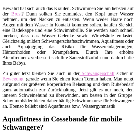
Bewährt hat sich auch das Kraulen. Schwimmen Sie am liebsten auf
der
Brust
? Dann sollten Sie zumindest den Kopf unter Wasser
nehmen, um den Nacken zu entlasten. Wenn weder Haare noch
Augen mit dem Wasser in Kontakt kommen sollen, kaufen Sie sich
eine Badekappe und eine Schwimmbrille. Sie werden auch schnell
merken, dass das Wasser Gelenke sowie Wirbelsäule entlastet.
Gleichzeitig mildert Schwangerschaftsschwimmen, Aquafitness oder
auch Aquajogging das Risiko für Wassereinlagerungen,
Hämorrhoiden oder Krampfadern. Durch Ihre erhöhte
Atemfrequenz verbessert sich Ihre Sauerstoffzufuhr und dadurch die
Ihres Babys.
Zu guter letzt bleiben Sie auch in der
Schwangerschaft
sicher in
Bewegung
, gerade wenn Sie einen festen Termin haben. Man neigt
aufgrund der größeren körperlichen Belastung und dem Ruhebedarf
ganz automatisch zur Zurückhaltung. Jetzt gilt es nur noch, den
inneren Schweinehund zu überwinden, am besten in der Gruppe.
Schwimmbäder bieten daher häufig Schwimmkurse für Schwangere
an. Ebenso beliebt sind Aquafitness bzw. Wassergymnastik.
Aquafittness in Cossebaude für mobile
Schwangere?