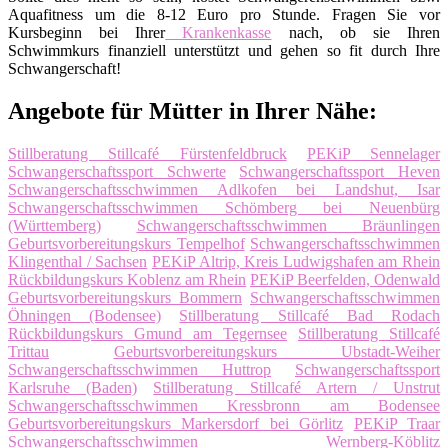
Aquafitness um die 8-12 Euro pro Stunde. Fragen Sie vor
Kursbeginn bei Ihrer
Krankenkasse
nach, ob sie Ihren
Schwimmkurs finanziell unterstützt und gehen so fit durch Ihre
Schwangerschaft!
Angebote für Mütter in Ihrer Nähe:
Stillberatung Stillcafé Fürstenfeldbruck
PEKiP Sennelager
Schwangerschaftssport Schwerte
Schwangerschaftssport Heven
Schwangerschaftsschwimmen Adlkofen bei Landshut, Isar
Schwangerschaftsschwimmen Schömberg bei Neuenbürg
(Württemberg)
Schwangerschaftsschwimmen Bräunlingen
Geburtsvorbereitungskurs Tempelhof
Schwangerschaftsschwimmen
Klingenthal / Sachsen
PEKiP Altrip, Kreis Ludwigshafen am Rhein
Rückbildungskurs Koblenz am Rhein
PEKiP Beerfelden, Odenwald
Geburtsvorbereitungskurs Bommern
Schwangerschaftsschwimmen
Öhningen (Bodensee)
Stillberatung Stillcafé Bad Rodach
Rückbildungskurs Gmund am Tegernsee
Stillberatung Stillcafé
Trittau
Geburtsvorbereitungskurs Ubstadt-Weiher
Schwangerschaftsschwimmen Huttrop
Schwangerschaftssport
Karlsruhe (Baden)
Stillberatung Stillcafé Artern / Unstrut
Schwangerschaftsschwimmen Kressbronn am Bodensee
Geburtsvorbereitungskurs Markersdorf bei Görlitz
PEKiP Traar
Schwangerschaftsschwimmen Wernberg-Köblitz