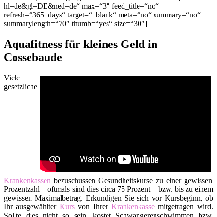
hl=de&gl=DE&ned=de“ max=“3″ feed_title=“no“
refresh=“365_days“ target=“_blank“ meta=“no“ summary=“no“
summarylength=“70″ thumb=“yes“ size=“30″]
Aquafitness für kleines Geld in
Cossebaude
Viele
gesetzliche
Krankenkassen
bezuschussen Gesundheitskurse zu einer gewissen
Prozentzahl – oftmals sind dies circa 75 Prozent – bzw. bis zu einem
gewissen Maximalbetrag. Erkundigen Sie sich vor Kursbeginn, ob
Ihr ausgewählter
Kurs
von Ihrer
Krankenkasse
mitgetragen wird.
Sollte dies nicht so sein, kostet Schwangerenschwimmen bzw.