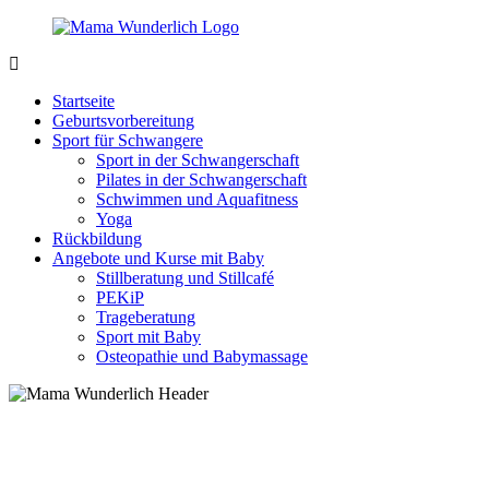
Zurück
zum
Inhalt
MamaWunderlich.de
Mutti
sein
Startseite
ist
Geburtsvorbereitung
wunderbar!
Sport für Schwangere
Sport in der Schwangerschaft
Pilates in der Schwangerschaft
Schwimmen und Aquafitness
Yoga
Rückbildung
Angebote und Kurse mit Baby
Stillberatung und Stillcafé
PEKiP
Trageberatung
Sport mit Baby
Osteopathie und Babymassage