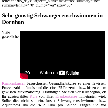
refresh=“365_days“ target=“_blank“ meta=“no“ summary=“no“
summarylength=“70″ thumb=“yes“ size=“30″]
Sehr günstig Schwangerenschwimmen in
Dornhan
Viele
gesetzliche
Krankenkassen
bezuschussen Gesundheitskurse zu einer gewissen
Prozentzahl – oftmals sind dies circa 75 Prozent – bzw. bis zu einem
gewissen Maximalbetrag. Erkundigen Sie sich vor Kursbeginn, ob
Ihr ausgewählter
Kurs
von Ihrer
Krankenkasse
mitgetragen wird.
Sollte dies nicht so sein, kostet Schwangerenschwimmen bzw.
Aquafitness um die 8-12 Euro pro Stunde. Fragen Sie vor