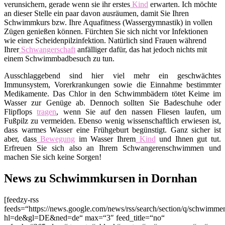
verunsichern, gerade wenn sie ihr erstes
Kind
erwarten. Ich möchte
an dieser Stelle ein paar davon ausräumen, damit Sie Ihren
Schwimmkurs bzw. Ihre Aquafitness (Wassergymnastik) in vollen
Zügen genießen können. Fürchten Sie sich nicht vor Infektionen
wie einer Scheidenpilzinfektion. Natürlich sind Frauen während
Ihrer
Schwangerschaft
anfälliger dafür, das hat jedoch nichts mit
einem Schwimmbadbesuch zu tun.
Ausschlaggebend sind hier viel mehr ein geschwächtes
Immunsystem, Vorerkrankungen sowie die Einnahme bestimmter
Medikamente. Das Chlor in den Schwimmbädern tötet Keime im
Wasser zur Genüge ab. Dennoch sollten Sie Badeschuhe oder
Flipflops
tragen
, wenn Sie auf den nassen Fliesen laufen, um
Fußpilz zu vermeiden. Ebenso wenig wissenschaftlich erwiesen ist,
dass warmes Wasser eine Frühgeburt begünstigt. Ganz sicher ist
aber, dass
Bewegung
im Wasser Ihrem
Kind
und Ihnen gut tut.
Erfreuen Sie sich also an Ihrem Schwangerenschwimmen und
machen Sie sich keine Sorgen!
News zu Schwimmkursen in Dornhan
[feedzy-rss
feeds=“https://news.google.com/news/rss/search/section/q/schwim
hl=de&gl=DE&ned=de“ max=“3″ feed_title=“no“