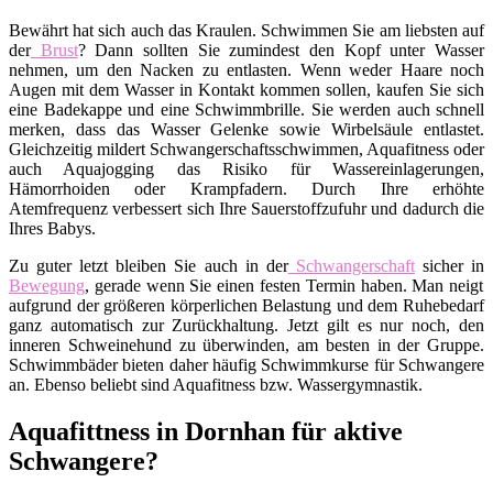
Bewährt hat sich auch das Kraulen. Schwimmen Sie am liebsten auf
der
Brust
? Dann sollten Sie zumindest den Kopf unter Wasser
nehmen, um den Nacken zu entlasten. Wenn weder Haare noch
Augen mit dem Wasser in Kontakt kommen sollen, kaufen Sie sich
eine Badekappe und eine Schwimmbrille. Sie werden auch schnell
merken, dass das Wasser Gelenke sowie Wirbelsäule entlastet.
Gleichzeitig mildert Schwangerschaftsschwimmen, Aquafitness oder
auch Aquajogging das Risiko für Wassereinlagerungen,
Hämorrhoiden oder Krampfadern. Durch Ihre erhöhte
Atemfrequenz verbessert sich Ihre Sauerstoffzufuhr und dadurch die
Ihres Babys.
Zu guter letzt bleiben Sie auch in der
Schwangerschaft
sicher in
Bewegung
, gerade wenn Sie einen festen Termin haben. Man neigt
aufgrund der größeren körperlichen Belastung und dem Ruhebedarf
ganz automatisch zur Zurückhaltung. Jetzt gilt es nur noch, den
inneren Schweinehund zu überwinden, am besten in der Gruppe.
Schwimmbäder bieten daher häufig Schwimmkurse für Schwangere
an. Ebenso beliebt sind Aquafitness bzw. Wassergymnastik.
Aquafittness in Dornhan für aktive
Schwangere?