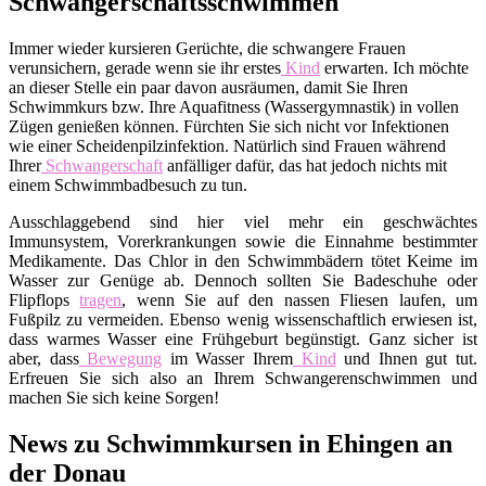
Schwangerschaftsschwimmen
Immer wieder kursieren Gerüchte, die schwangere Frauen
verunsichern, gerade wenn sie ihr erstes
Kind
erwarten. Ich möchte
an dieser Stelle ein paar davon ausräumen, damit Sie Ihren
Schwimmkurs bzw. Ihre Aquafitness (Wassergymnastik) in vollen
Zügen genießen können. Fürchten Sie sich nicht vor Infektionen
wie einer Scheidenpilzinfektion. Natürlich sind Frauen während
Ihrer
Schwangerschaft
anfälliger dafür, das hat jedoch nichts mit
einem Schwimmbadbesuch zu tun.
Ausschlaggebend sind hier viel mehr ein geschwächtes
Immunsystem, Vorerkrankungen sowie die Einnahme bestimmter
Medikamente. Das Chlor in den Schwimmbädern tötet Keime im
Wasser zur Genüge ab. Dennoch sollten Sie Badeschuhe oder
Flipflops
tragen
, wenn Sie auf den nassen Fliesen laufen, um
Fußpilz zu vermeiden. Ebenso wenig wissenschaftlich erwiesen ist,
dass warmes Wasser eine Frühgeburt begünstigt. Ganz sicher ist
aber, dass
Bewegung
im Wasser Ihrem
Kind
und Ihnen gut tut.
Erfreuen Sie sich also an Ihrem Schwangerenschwimmen und
machen Sie sich keine Sorgen!
News zu Schwimmkursen in Ehingen an
der Donau