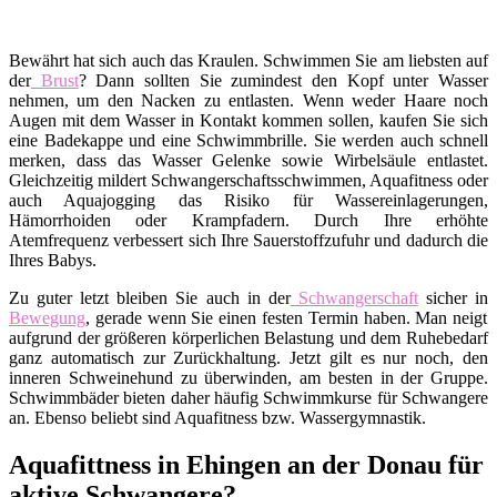
Bewährt hat sich auch das Kraulen. Schwimmen Sie am liebsten auf
der
Brust
? Dann sollten Sie zumindest den Kopf unter Wasser
nehmen, um den Nacken zu entlasten. Wenn weder Haare noch
Augen mit dem Wasser in Kontakt kommen sollen, kaufen Sie sich
eine Badekappe und eine Schwimmbrille. Sie werden auch schnell
merken, dass das Wasser Gelenke sowie Wirbelsäule entlastet.
Gleichzeitig mildert Schwangerschaftsschwimmen, Aquafitness oder
auch Aquajogging das Risiko für Wassereinlagerungen,
Hämorrhoiden oder Krampfadern. Durch Ihre erhöhte
Atemfrequenz verbessert sich Ihre Sauerstoffzufuhr und dadurch die
Ihres Babys.
Zu guter letzt bleiben Sie auch in der
Schwangerschaft
sicher in
Bewegung
, gerade wenn Sie einen festen Termin haben. Man neigt
aufgrund der größeren körperlichen Belastung und dem Ruhebedarf
ganz automatisch zur Zurückhaltung. Jetzt gilt es nur noch, den
inneren Schweinehund zu überwinden, am besten in der Gruppe.
Schwimmbäder bieten daher häufig Schwimmkurse für Schwangere
an. Ebenso beliebt sind Aquafitness bzw. Wassergymnastik.
Aquafittness in Ehingen an der Donau für
aktive Schwangere?