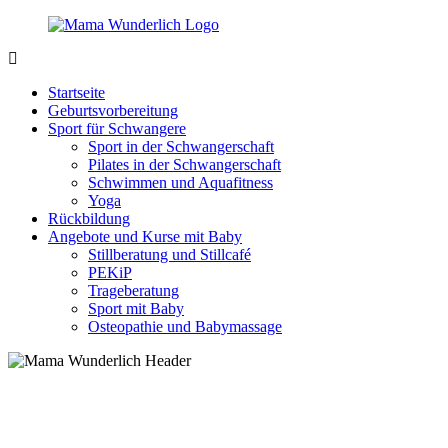
Zurück
zum
Inhalt
MamaWunderlich.de
Mutti
sein
Startseite
ist
Geburtsvorbereitung
wunderbar!
Sport für Schwangere
Sport in der Schwangerschaft
Pilates in der Schwangerschaft
Schwimmen und Aquafitness
Yoga
Rückbildung
Angebote und Kurse mit Baby
Stillberatung und Stillcafé
PEKiP
Trageberatung
Sport mit Baby
Osteopathie und Babymassage