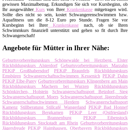
gewissen Maximalbetrag. Erkundigen Sie sich vor Kursbeginn, ob
Ihr ausgewählter
Kurs
von Ihrer
Krankenkasse
mitgetragen wird.
Sollte dies nicht so sein, kostet Schwangerenschwimmen bzw.
Aquafitness um die 8-12 Euro pro Stunde. Fragen Sie vor
Kursbeginn bei Ihrer
Krankenkasse
nach, ob sie Ihren
Schwimmkurs finanziell unterstützt und gehen so fit durch Ihre
Schwangerschaft!
Angebote für Mütter in Ihrer Nähe:
Geburtsvorbereitungskurs Schönewalde bei Herzberg, Elster
Rückbildungskurs Alsterdorf
Geburtsvorbereitungskurs Marzahn
PEKiP Großhabersdorf
PEKiP Braunfels
Rückbildungskurs
Emsbüren
Schwangerschaftsschwimmen Kessenich
PEKiP Dahn
PEKiP Elbe-Parey
Geburtsvorbereitungskurs Klingenberg am Main
Rückbildungskurs Machern bei Wurzen
Rückbildungskurs
Schönkirchen, Holstein
Schwangerschaftssport Betzdorf, Sieg
Schwangerschaftssport Moers
Schwangerschaftssport Jägersfreude
Schwangerschaftsschwimmen Herdern
Schwangerschaftssport
Kamenz
Stillberatung Stillcafé Wangerland
PEKiP Bad Honnef
Rückbildungskurs Bergkamen
PEKiP Leer (Ostfriesland)
Rückbildungskurs Brannenburg
PEKiP Eibenstock
Rückbildungskurs Stockstadt am Rhein
Geburtsvorbereitungskurs
Jägersfreude
PEKiP Haimhausen, Oberbayern
Rückbildungskurs