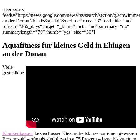
[feedzy-rss
feeds=“https://news.google.com/news/rss/search/section/q/schwim
an der Donau/?hl=de&gl=DE&ned=de“ max=“3″ feed_title=“no“
refresh=“365_days“ target=“_blank“ meta=“no“ summary=“no“
summarylength=“70″ thumb=“yes“ size=“30″]
Aquafitness für kleines Geld in Ehingen
an der Donau
Viele
gesetzliche
Krankenkassen
bezuschussen Gesundheitskurse zu einer gewissen
Prozentzahl – oftmals sind dies circa 75 Prozent – bzw. bis zu einem