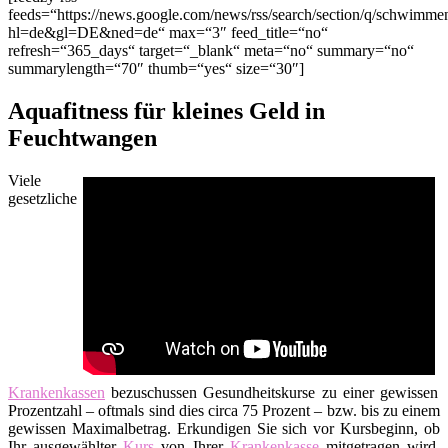
feeds=“https://news.google.com/news/rss/search/section/q/schwim
hl=de&gl=DE&ned=de“ max=“3″ feed_title=“no“
refresh=“365_days“ target=“_blank“ meta=“no“ summary=“no“
summarylength=“70″ thumb=“yes“ size=“30″]
Aquafitness für kleines Geld in
Feuchtwangen
Viele
gesetzliche
Krankenkassen
bezuschussen Gesundheitskurse zu einer gewissen
Prozentzahl – oftmals sind dies circa 75 Prozent – bzw. bis zu einem
gewissen Maximalbetrag. Erkundigen Sie sich vor Kursbeginn, ob
Ihr ausgewählter
Kurs
von Ihrer
Krankenkasse
mitgetragen wird.