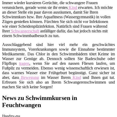
Immer wieder kursieren Gerüchte, die schwangere Frauen
verunsichern, gerade wenn sie ihr erstes
Kind
erwarten. Ich möchte
an dieser Stelle ein paar davon ausräumen, damit Sie Ihren
Schwimmkurs bzw. Ihre Aquafitness (Wassergymnastik) in vollen
Zügen genießen können. Fürchten Sie sich nicht vor Infektionen
wie einer Scheidenpilzinfektion. Natürlich sind Frauen während
Ihrer
Schwangerschaft
anfälliger dafür, das hat jedoch nichts mit
einem Schwimmbadbesuch zu tun.
Ausschlaggebend sind hier viel mehr ein geschwächtes
Immunsystem, Vorerkrankungen sowie die Einnahme bestimmter
Medikamente. Das Chlor in den Schwimmbädern tötet Keime im
Wasser zur Genüge ab. Dennoch sollten Sie Badeschuhe oder
Flipflops
tragen
, wenn Sie auf den nassen Fliesen laufen, um
Fußpilz zu vermeiden. Ebenso wenig wissenschaftlich erwiesen ist,
dass warmes Wasser eine Frühgeburt begünstigt. Ganz sicher ist
aber, dass
Bewegung
im Wasser Ihrem
Kind
und Ihnen gut tut.
Erfreuen Sie sich also an Ihrem Schwangerenschwimmen und
machen Sie sich keine Sorgen!
News zu Schwimmkursen in
Feuchtwangen
[feedzy-rss