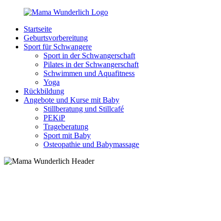
Zurück
zum
Startseite
Inhalt
MamaWunderlich.de
Mutti
Geburtsvorbereitung
sein
Sport für Schwangere
ist
Sport in der Schwangerschaft
wunderbar!
Pilates in der Schwangerschaft
Schwimmen und Aquafitness
Yoga
Rückbildung
Angebote und Kurse mit Baby
Stillberatung und Stillcafé
PEKiP
Trageberatung
Sport mit Baby
Osteopathie und Babymassage