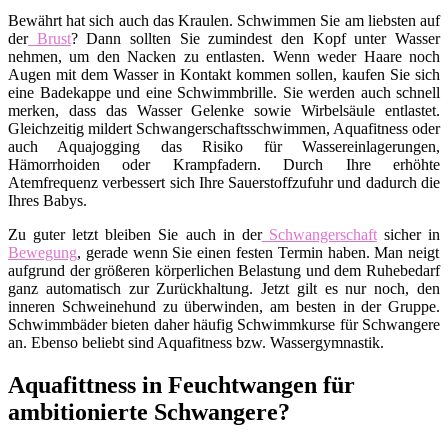
Bewährt hat sich auch das Kraulen. Schwimmen Sie am liebsten auf
der
Brust
? Dann sollten Sie zumindest den Kopf unter Wasser
nehmen, um den Nacken zu entlasten. Wenn weder Haare noch
Augen mit dem Wasser in Kontakt kommen sollen, kaufen Sie sich
eine Badekappe und eine Schwimmbrille. Sie werden auch schnell
merken, dass das Wasser Gelenke sowie Wirbelsäule entlastet.
Gleichzeitig mildert Schwangerschaftsschwimmen, Aquafitness oder
auch Aquajogging das Risiko für Wassereinlagerungen,
Hämorrhoiden oder Krampfadern. Durch Ihre erhöhte
Atemfrequenz verbessert sich Ihre Sauerstoffzufuhr und dadurch die
Ihres Babys.
Zu guter letzt bleiben Sie auch in der
Schwangerschaft
sicher in
Bewegung
, gerade wenn Sie einen festen Termin haben. Man neigt
aufgrund der größeren körperlichen Belastung und dem Ruhebedarf
ganz automatisch zur Zurückhaltung. Jetzt gilt es nur noch, den
inneren Schweinehund zu überwinden, am besten in der Gruppe.
Schwimmbäder bieten daher häufig Schwimmkurse für Schwangere
an. Ebenso beliebt sind Aquafitness bzw. Wassergymnastik.
Aquafittness in Feuchtwangen für
ambitionierte Schwangere?