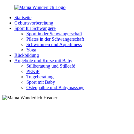
Zurück
zum
Startseite
Inhalt
MamaWunderlich.de
Mutti
Geburtsvorbereitung
sein
Sport für Schwangere
ist
Sport in der Schwangerschaft
wunderbar!
Pilates in der Schwangerschaft
Schwimmen und Aquafitness
Yoga
Rückbildung
Angebote und Kurse mit Baby
Stillberatung und Stillcafé
PEKiP
Trageberatung
Sport mit Baby
Osteopathie und Babymassage