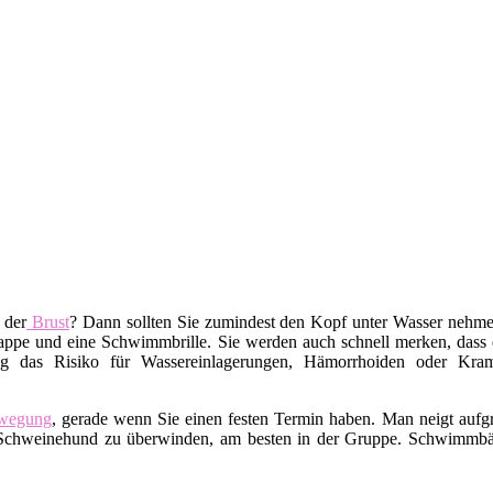
 der
Brust
? Dann sollten Sie zumindest den Kopf unter Wasser nehm
pe und eine Schwimmbrille. Sie werden auch schnell merken, dass da
g das Risiko für Wassereinlagerungen, Hämorrhoiden oder Kramp
wegung
, gerade wenn Sie einen festen Termin haben. Man neigt auf
ren Schweinehund zu überwinden, am besten in der Gruppe. Schwimm