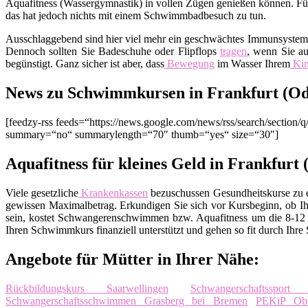
Aquafitness (Wassergymnastik) in vollen Zügen genießen können. Fürc
das hat jedoch nichts mit einem Schwimmbadbesuch zu tun.
Ausschlaggebend sind hier viel mehr ein geschwächtes Immunsyste
Dennoch sollten Sie Badeschuhe oder Flipflops
tragen
, wenn Sie au
begünstigt. Ganz sicher ist aber, dass
Bewegung
im Wasser Ihrem
Ki
News zu Schwimmkursen in Frankfurt (Od
[feedzy-rss feeds=“https://news.google.com/news/rss/search/sect
summary=“no“ summarylength=“70″ thumb=“yes“ size=“30″]
Aquafitness für kleines Geld in Frankfurt
Viele gesetzliche
Krankenkassen
bezuschussen Gesundheitskurse zu ei
gewissen Maximalbetrag. Erkundigen Sie sich vor Kursbeginn, ob Ih
sein, kostet Schwangerenschwimmen bzw. Aquafitness um die 8-12 E
Ihren Schwimmkurs finanziell unterstützt und gehen so fit durch Ihre
Angebote für Mütter in Ihrer Nähe:
Rückbildungskurs Saarwellingen
Schwangerschaftssport
Schwangerschaftsschwimmen Grasberg bei Bremen
PEKiP Obe