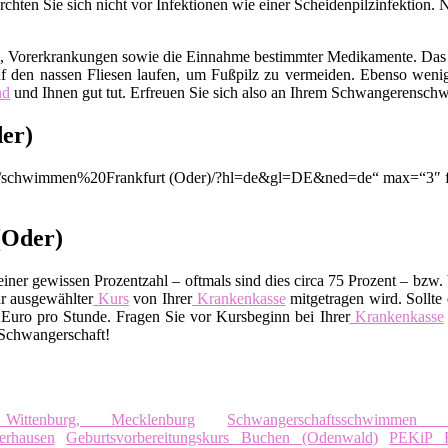
hten Sie sich nicht vor Infektionen wie einer Scheidenpilzinfektion. 
m, Vorerkrankungen sowie die Einnahme bestimmter Medikamente. Das
f den nassen Fliesen laufen, um Fußpilz zu vermeiden. Ebenso wenig
nd
und Ihnen gut tut. Erfreuen Sie sich also an Ihrem Schwangerensc
er)
ion/q/schwimmen%20Frankfurt (Oder)/?hl=de&gl=DE&ned=de“ max=“3″ f
 (Oder)
ner gewissen Prozentzahl – oftmals sind dies circa 75 Prozent – bzw. 
r ausgewählter
Kurs
von Ihrer
Krankenkasse
mitgetragen wird. Sollte 
uro pro Stunde. Fragen Sie vor Kursbeginn bei Ihrer
Krankenkasse
 Schwangerschaft!
 Wittenburg, Mecklenburg
Schwangerschaftsschwimmen L
rhausen
Geburtsvorbereitungskurs Buchen (Odenwald)
PEKiP R