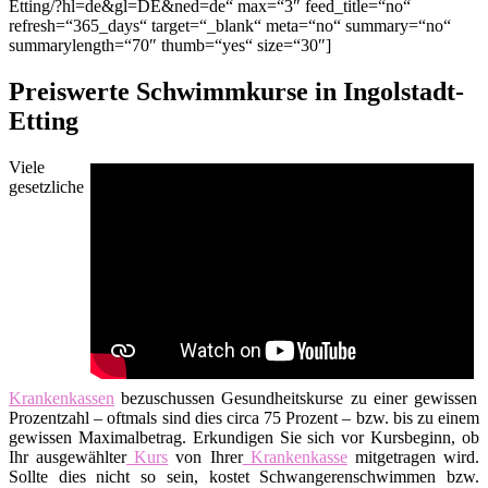
Etting/?hl=de&gl=DE&ned=de“ max=“3″ feed_title=“no“
refresh=“365_days“ target=“_blank“ meta=“no“ summary=“no“
summarylength=“70″ thumb=“yes“ size=“30″]
Preiswerte Schwimmkurse in Ingolstadt-
Etting
Viele
gesetzliche
Krankenkassen
bezuschussen Gesundheitskurse zu einer gewissen
Prozentzahl – oftmals sind dies circa 75 Prozent – bzw. bis zu einem
gewissen Maximalbetrag. Erkundigen Sie sich vor Kursbeginn, ob
Ihr ausgewählter
Kurs
von Ihrer
Krankenkasse
mitgetragen wird.
Sollte dies nicht so sein, kostet Schwangerenschwimmen bzw.