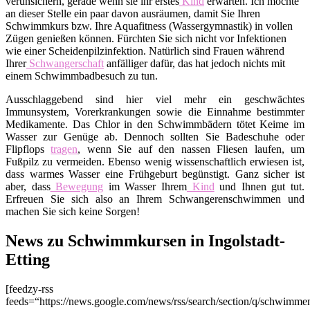
verunsichern, gerade wenn sie ihr erstes
Kind
erwarten. Ich möchte
an dieser Stelle ein paar davon ausräumen, damit Sie Ihren
Schwimmkurs bzw. Ihre Aquafitness (Wassergymnastik) in vollen
Zügen genießen können. Fürchten Sie sich nicht vor Infektionen
wie einer Scheidenpilzinfektion. Natürlich sind Frauen während
Ihrer
Schwangerschaft
anfälliger dafür, das hat jedoch nichts mit
einem Schwimmbadbesuch zu tun.
Ausschlaggebend sind hier viel mehr ein geschwächtes
Immunsystem, Vorerkrankungen sowie die Einnahme bestimmter
Medikamente. Das Chlor in den Schwimmbädern tötet Keime im
Wasser zur Genüge ab. Dennoch sollten Sie Badeschuhe oder
Flipflops
tragen
, wenn Sie auf den nassen Fliesen laufen, um
Fußpilz zu vermeiden. Ebenso wenig wissenschaftlich erwiesen ist,
dass warmes Wasser eine Frühgeburt begünstigt. Ganz sicher ist
aber, dass
Bewegung
im Wasser Ihrem
Kind
und Ihnen gut tut.
Erfreuen Sie sich also an Ihrem Schwangerenschwimmen und
machen Sie sich keine Sorgen!
News zu Schwimmkursen in Ingolstadt-
Etting
[feedzy-rss
feeds=“https://news.google.com/news/rss/search/section/q/schwimme