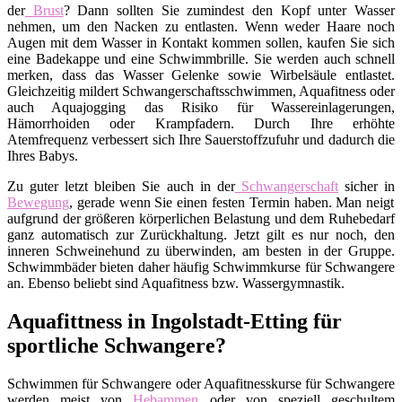
der
Brust
? Dann sollten Sie zumindest den Kopf unter Wasser
nehmen, um den Nacken zu entlasten. Wenn weder Haare noch
Augen mit dem Wasser in Kontakt kommen sollen, kaufen Sie sich
eine Badekappe und eine Schwimmbrille. Sie werden auch schnell
merken, dass das Wasser Gelenke sowie Wirbelsäule entlastet.
Gleichzeitig mildert Schwangerschaftsschwimmen, Aquafitness oder
auch Aquajogging das Risiko für Wassereinlagerungen,
Hämorrhoiden oder Krampfadern. Durch Ihre erhöhte
Atemfrequenz verbessert sich Ihre Sauerstoffzufuhr und dadurch die
Ihres Babys.
Zu guter letzt bleiben Sie auch in der
Schwangerschaft
sicher in
Bewegung
, gerade wenn Sie einen festen Termin haben. Man neigt
aufgrund der größeren körperlichen Belastung und dem Ruhebedarf
ganz automatisch zur Zurückhaltung. Jetzt gilt es nur noch, den
inneren Schweinehund zu überwinden, am besten in der Gruppe.
Schwimmbäder bieten daher häufig Schwimmkurse für Schwangere
an. Ebenso beliebt sind Aquafitness bzw. Wassergymnastik.
Aquafittness in Ingolstadt-Etting für
sportliche Schwangere?
Schwimmen für Schwangere oder Aquafitnesskurse für Schwangere
werden meist von
Hebammen
oder von speziell geschultem