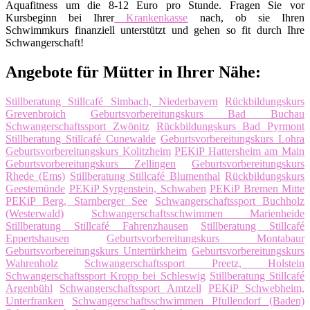
Aquafitness um die 8-12 Euro pro Stunde. Fragen Sie vor
Kursbeginn bei Ihrer
Krankenkasse
nach, ob sie Ihren
Schwimmkurs finanziell unterstützt und gehen so fit durch Ihre
Schwangerschaft!
Angebote für Mütter in Ihrer Nähe:
Stillberatung Stillcafé Simbach, Niederbayern
Rückbildungskurs
Grevenbroich
Geburtsvorbereitungskurs Bad Buchau
Schwangerschaftssport Zwönitz
Rückbildungskurs Bad Pyrmont
Stillberatung Stillcafé Cunewalde
Geburtsvorbereitungskurs Lohra
Geburtsvorbereitungskurs Kolitzheim
PEKiP Hattersheim am Main
Geburtsvorbereitungskurs Zellingen
Geburtsvorbereitungskurs
Rhede (Ems)
Stillberatung Stillcafé Blumenthal
Rückbildungskurs
Geestemünde
PEKiP Syrgenstein, Schwaben
PEKiP Bremen Mitte
PEKiP Berg, Starnberger See
Schwangerschaftssport Buchholz
(Westerwald)
Schwangerschaftsschwimmen Marienheide
Stillberatung Stillcafé Fahrenzhausen
Stillberatung Stillcafé
Eppertshausen
Geburtsvorbereitungskurs Montabaur
Geburtsvorbereitungskurs Untertürkheim
Geburtsvorbereitungskurs
Wahrenholz
Schwangerschaftssport Preetz, Holstein
Schwangerschaftssport Kropp bei Schleswig
Stillberatung Stillcafé
Argenbühl
Schwangerschaftssport Amtzell
PEKiP Schwebheim,
Unterfranken
Schwangerschaftsschwimmen Pfullendorf (Baden)