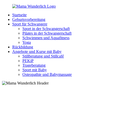
Zurück
zum
Startseite
Inhalt
MamaWunderlich.de
Mutti
Geburtsvorbereitung
sein
Sport für Schwangere
ist
Sport in der Schwangerschaft
wunderbar!
Pilates in der Schwangerschaft
Schwimmen und Aquafitness
Yoga
Rückbildung
Angebote und Kurse mit Baby
Stillberatung und Stillcafé
PEKiP
Trageberatung
Sport mit Baby
Osteopathie und Babymassage