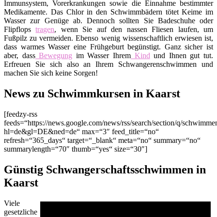
Immunsystem, Vorerkrankungen sowie die Einnahme bestimmter
Medikamente. Das Chlor in den Schwimmbädern tötet Keime im
Wasser zur Genüge ab. Dennoch sollten Sie Badeschuhe oder
Flipflops
tragen
, wenn Sie auf den nassen Fliesen laufen, um
Fußpilz zu vermeiden. Ebenso wenig wissenschaftlich erwiesen ist,
dass warmes Wasser eine Frühgeburt begünstigt. Ganz sicher ist
aber, dass
Bewegung
im Wasser Ihrem
Kind
und Ihnen gut tut.
Erfreuen Sie sich also an Ihrem Schwangerenschwimmen und
machen Sie sich keine Sorgen!
News zu Schwimmkursen in Kaarst
[feedzy-rss
feeds=“https://news.google.com/news/rss/search/section/q/schwimm
hl=de&gl=DE&ned=de“ max=“3″ feed_title=“no“
refresh=“365_days“ target=“_blank“ meta=“no“ summary=“no“
summarylength=“70″ thumb=“yes“ size=“30″]
Günstig Schwangerschaftsschwimmen in
Kaarst
Viele
gesetzliche