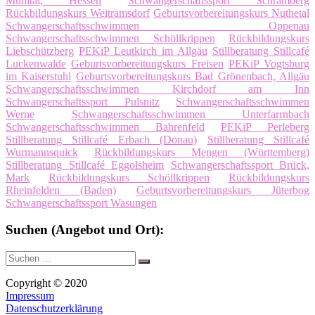
Mühltal, Hessen
Schwangerschaftssport Schramberg
Rückbildungskurs Weitramsdorf
Geburtsvorbereitungskurs Nuthetal
Schwangerschaftsschwimmen Oppenau
Schwangerschaftsschwimmen Schöllkrippen
Rückbildungskurs
Liebschützberg
PEKiP Leutkirch im Allgäu
Stillberatung Stillcafé
Luckenwalde
Geburtsvorbereitungskurs Freisen
PEKiP Vogtsburg
im Kaiserstuhl
Geburtsvorbereitungskurs Bad Grönenbach, Allgäu
Schwangerschaftsschwimmen Kirchdorf am Inn
Schwangerschaftssport Pulsnitz
Schwangerschaftsschwimmen
Werne
Schwangerschaftsschwimmen Unterfarrnbach
Schwangerschaftsschwimmen Bahrenfeld
PEKiP Perleberg
Stillberatung Stillcafé Erbach (Donau)
Stillberatung Stillcafé
Wurmannsquick
Rückbildungskurs Mengen (Württemberg)
Stillberatung Stillcafé Eggolsheim
Schwangerschaftssport Brück,
Mark
Rückbildungskurs Schöllkrippen
Rückbildungskurs
Rheinfelden (Baden)
Geburtsvorbereitungskurs Jüterbog
Schwangerschaftssport Wasungen
Suchen (Angebot und Ort):
Suche
Suchen
nach:
Copyright © 2020
Impressum
Datenschutzerklärung