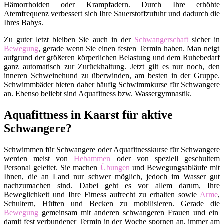
Hämorrhoiden oder Krampfadern. Durch Ihre erhöhte
Atemfrequenz verbessert sich Ihre Sauerstoffzufuhr und dadurch die
Ihres Babys.
Zu guter letzt bleiben Sie auch in der
Schwangerschaft
sicher in
Bewegung
, gerade wenn Sie einen festen Termin haben. Man neigt
aufgrund der größeren körperlichen Belastung und dem Ruhebedarf
ganz automatisch zur Zurückhaltung. Jetzt gilt es nur noch, den
inneren Schweinehund zu überwinden, am besten in der Gruppe.
Schwimmbäder bieten daher häufig Schwimmkurse für Schwangere
an. Ebenso beliebt sind Aquafitness bzw. Wassergymnastik.
Aquafittness in Kaarst für aktive
Schwangere?
Schwimmen für Schwangere oder Aquafitnesskurse für Schwangere
werden meist von
Hebammen
oder von speziell geschultem
Personal geleitet. Sie machen
Übungen
und Bewegungsabläufe mit
Ihnen, die an Land nur schwer möglich, jedoch im Wasser gut
nachzumachen sind. Dabei geht es vor allem darum, Ihre
Beweglichkeit und Ihre Fitness aufrecht zu erhalten sowie
Arme
,
Schultern, Hüften und Becken zu mobilisieren. Gerade die
Bewegung
gemeinsam mit anderen schwangeren Frauen und ein
damit fest verbundener Termin in der Woche spornen an, immer am