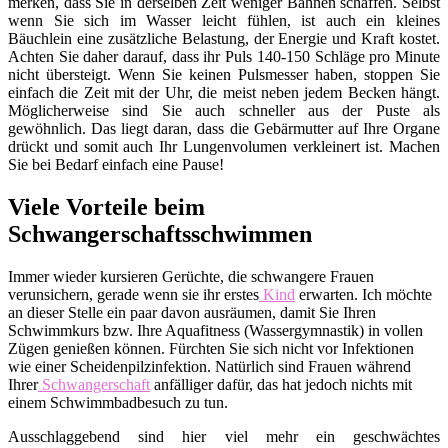
merken, dass Sie in derselben Zeit weniger Bahnen schaffen. Selbst
wenn Sie sich im Wasser leicht fühlen, ist auch ein kleines
Bäuchlein eine zusätzliche Belastung, der Energie und Kraft kostet.
Achten Sie daher darauf, dass ihr Puls 140-150 Schläge pro Minute
nicht übersteigt. Wenn Sie keinen Pulsmesser haben, stoppen Sie
einfach die Zeit mit der Uhr, die meist neben jedem Becken hängt.
Möglicherweise sind Sie auch schneller aus der Puste als
gewöhnlich. Das liegt daran, dass die Gebärmutter auf Ihre Organe
drückt und somit auch Ihr Lungenvolumen verkleinert ist. Machen
Sie bei Bedarf einfach eine Pause!
Viele Vorteile beim
Schwangerschaftsschwimmen
Immer wieder kursieren Gerüchte, die schwangere Frauen
verunsichern, gerade wenn sie ihr erstes
Kind
erwarten. Ich möchte
an dieser Stelle ein paar davon ausräumen, damit Sie Ihren
Schwimmkurs bzw. Ihre Aquafitness (Wassergymnastik) in vollen
Zügen genießen können. Fürchten Sie sich nicht vor Infektionen
wie einer Scheidenpilzinfektion. Natürlich sind Frauen während
Ihrer
Schwangerschaft
anfälliger dafür, das hat jedoch nichts mit
einem Schwimmbadbesuch zu tun.
Ausschlaggebend sind hier viel mehr ein geschwächtes