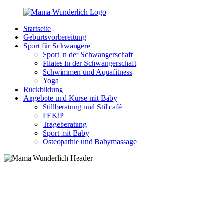
Zurück
zum
Startseite
Inhalt
MamaWunderlich.de
Mutti
Geburtsvorbereitung
sein
Sport für Schwangere
ist
Sport in der Schwangerschaft
wunderbar!
Pilates in der Schwangerschaft
Schwimmen und Aquafitness
Yoga
Rückbildung
Angebote und Kurse mit Baby
Stillberatung und Stillcafé
PEKiP
Trageberatung
Sport mit Baby
Osteopathie und Babymassage