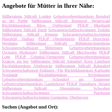
Angebote für Mütter in Ihrer Nähe:
Stillberatung Stillcafé Legden
Geburtsvorbereitungskurs Borsdorf
an der Parthe
Stillberatung Stillcafé Rennerod, Westerwald
Rückbildungskurs Ihlow, Ostfriesland
PEKiP Murrhardt
Stillberatung Stillcafé Hardt
Schwangerschaftsschwimmen Teublitz
Stillberatung Stillcafé Jemgum
Schwangerschaftsschwimmen
Mansfeld, Südharz
PEKiP Obertürkheim
PEKiP Herscheid,
Westfalen
Stillberatung Stillcafé Billigheim-Ingenheim
Schwangerschaftssport Möhringen
Geburtsvorbereitungskurs
Owingen (Bodensee)
Stillberatung Stillcafé Merchweiler
PEKiP
Lotte
PEKiP Grünthal-Viermorgen
Geburtsvorbereitungskurs
Krakow am See
Stillberatung Stillcafé Adendorf, Kreis Lüneburg
Rückbildungskurs Altglienicke
Stillberatung Stillcafé Rahnsdorf
Schwangerschaftssport Eislingen / Fils
Rückbildungskurs Karlsruhe
Nordstadt
Rückbildungskurs Sevinghausen
Geburtsvorbereitungskurs Schondorf am Ammersee
Geburtsvorbereitungskurs Ganderkesee
PEKiP Naumburg, Hessen
Stillberatung Stillcafé Altenmünster, Schwaben
Schwangerschaftsschwimmen Putzbrunn
Schwangerschaftsschwimmen Germering, Oberbayern
Suchen (Angebot und Ort):