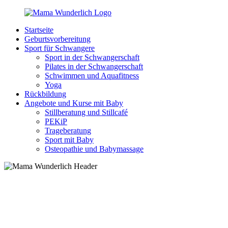
Zurück
zum
Startseite
Inhalt
MamaWunderlich.de
Mutti
Geburtsvorbereitung
sein
Sport für Schwangere
ist
Sport in der Schwangerschaft
wunderbar!
Pilates in der Schwangerschaft
Schwimmen und Aquafitness
Yoga
Rückbildung
Angebote und Kurse mit Baby
Stillberatung und Stillcafé
PEKiP
Trageberatung
Sport mit Baby
Osteopathie und Babymassage