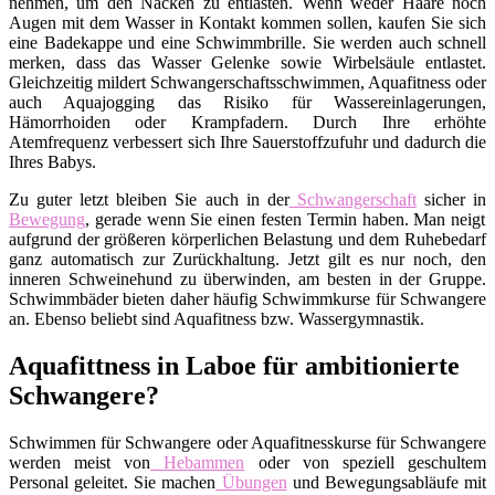
nehmen, um den Nacken zu entlasten. Wenn weder Haare noch
Augen mit dem Wasser in Kontakt kommen sollen, kaufen Sie sich
eine Badekappe und eine Schwimmbrille. Sie werden auch schnell
merken, dass das Wasser Gelenke sowie Wirbelsäule entlastet.
Gleichzeitig mildert Schwangerschaftsschwimmen, Aquafitness oder
auch Aquajogging das Risiko für Wassereinlagerungen,
Hämorrhoiden oder Krampfadern. Durch Ihre erhöhte
Atemfrequenz verbessert sich Ihre Sauerstoffzufuhr und dadurch die
Ihres Babys.
Zu guter letzt bleiben Sie auch in der
Schwangerschaft
sicher in
Bewegung
, gerade wenn Sie einen festen Termin haben. Man neigt
aufgrund der größeren körperlichen Belastung und dem Ruhebedarf
ganz automatisch zur Zurückhaltung. Jetzt gilt es nur noch, den
inneren Schweinehund zu überwinden, am besten in der Gruppe.
Schwimmbäder bieten daher häufig Schwimmkurse für Schwangere
an. Ebenso beliebt sind Aquafitness bzw. Wassergymnastik.
Aquafittness in Laboe für ambitionierte
Schwangere?
Schwimmen für Schwangere oder Aquafitnesskurse für Schwangere
werden meist von
Hebammen
oder von speziell geschultem
Personal geleitet. Sie machen
Übungen
und Bewegungsabläufe mit