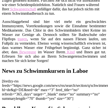
Zügen genießen können. Fürchten Sie sich nicht vor Infektionen
wie einer Scheidenpilzinfektion. Natürlich sind Frauen während
Ihrer
Schwangerschaft
anfälliger dafür, das hat jedoch nichts mit
einem Schwimmbadbesuch zu tun.
Ausschlaggebend sind hier viel mehr ein geschwächtes
Immunsystem, Vorerkrankungen sowie die Einnahme bestimmter
Medikamente. Das Chlor in den Schwimmbädern tötet Keime im
Wasser zur Genüge ab. Dennoch sollten Sie Badeschuhe oder
Flipflops
tragen
, wenn Sie auf den nassen Fliesen laufen, um
Fußpilz zu vermeiden. Ebenso wenig wissenschaftlich erwiesen ist,
dass warmes Wasser eine Frühgeburt begünstigt. Ganz sicher ist
aber, dass
Bewegung
im Wasser Ihrem
Kind
und Ihnen gut tut.
Erfreuen Sie sich also an Ihrem Schwangerenschwimmen und
machen Sie sich keine Sorgen!
News zu Schwimmkursen in Laboe
[feedzy-rss
feeds=“https://news.google.com/news/rss/search/section/q/schwim
hl=de&gl=DE&ned=de“ max=“3″ feed_title=“no“
refresh=“365_days“ target=“_blank“ meta=“no“ summary=“no“
summarylength=“70″ thumb=“yes“ size=“30″]