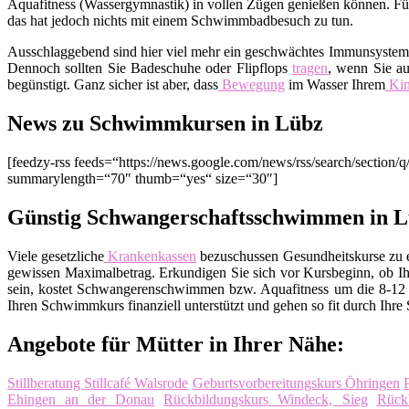
Aquafitness (Wassergymnastik) in vollen Zügen genießen können. Fürc
das hat jedoch nichts mit einem Schwimmbadbesuch zu tun.
Ausschlaggebend sind hier viel mehr ein geschwächtes Immunsyste
Dennoch sollten Sie Badeschuhe oder Flipflops
tragen
, wenn Sie au
begünstigt. Ganz sicher ist aber, dass
Bewegung
im Wasser Ihrem
Ki
News zu Schwimmkursen in Lübz
[feedzy-rss feeds=“https://news.google.com/news/rss/search/sec
summarylength=“70″ thumb=“yes“ size=“30″]
Günstig Schwangerschaftsschwimmen in 
Viele gesetzliche
Krankenkassen
bezuschussen Gesundheitskurse zu ei
gewissen Maximalbetrag. Erkundigen Sie sich vor Kursbeginn, ob Ih
sein, kostet Schwangerenschwimmen bzw. Aquafitness um die 8-12 E
Ihren Schwimmkurs finanziell unterstützt und gehen so fit durch Ihre
Angebote für Mütter in Ihrer Nähe:
Stillberatung Stillcafé Walsrode
Geburtsvorbereitungskurs Öhringen
Ehingen an der Donau
Rückbildungskurs Windeck, Sieg
Rück