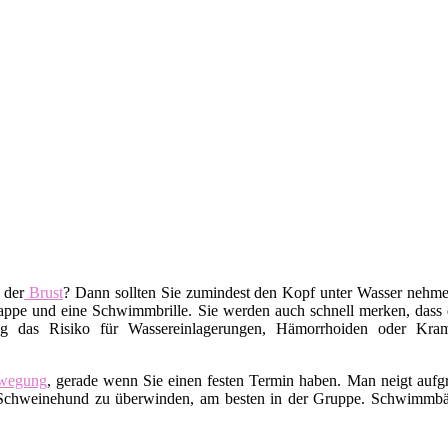
 der
Brust
? Dann sollten Sie zumindest den Kopf unter Wasser nehm
pe und eine Schwimmbrille. Sie werden auch schnell merken, dass da
g das Risiko für Wassereinlagerungen, Hämorrhoiden oder Kramp
wegung
, gerade wenn Sie einen festen Termin haben. Man neigt auf
ren Schweinehund zu überwinden, am besten in der Gruppe. Schwimm