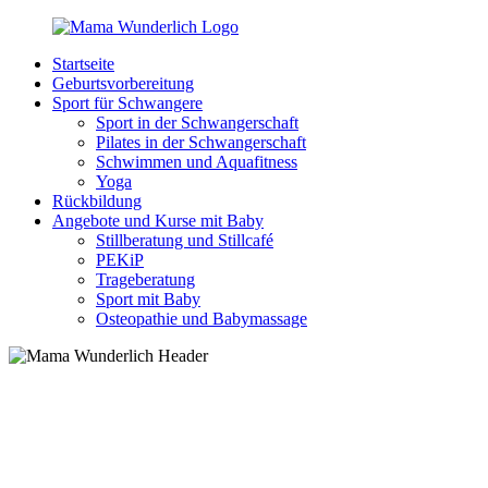
Zurück
zum
Startseite
Inhalt
MamaWunderlich.de
Mutti
Geburtsvorbereitung
sein
Sport für Schwangere
ist
Sport in der Schwangerschaft
wunderbar!
Pilates in der Schwangerschaft
Schwimmen und Aquafitness
Yoga
Rückbildung
Angebote und Kurse mit Baby
Stillberatung und Stillcafé
PEKiP
Trageberatung
Sport mit Baby
Osteopathie und Babymassage