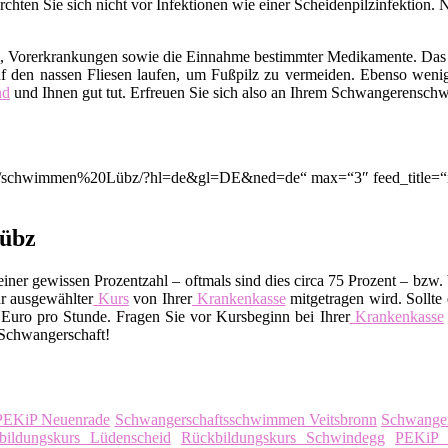
hten Sie sich nicht vor Infektionen wie einer Scheidenpilzinfektion. 
m, Vorerkrankungen sowie die Einnahme bestimmter Medikamente. Das
f den nassen Fliesen laufen, um Fußpilz zu vermeiden. Ebenso wenig
nd
und Ihnen gut tut. Erfreuen Sie sich also an Ihrem Schwangerensc
tion/q/schwimmen%20Lübz/?hl=de&gl=DE&ned=de“ max=“3″ feed_title=
Lübz
ner gewissen Prozentzahl – oftmals sind dies circa 75 Prozent – bzw. 
r ausgewählter
Kurs
von Ihrer
Krankenkasse
mitgetragen wird. Sollte 
uro pro Stunde. Fragen Sie vor Kursbeginn bei Ihrer
Krankenkasse
 Schwangerschaft!
PEKiP Neuenrade
Schwangerschaftsschwimmen Veitsbronn
Schwanger
bildungskurs Lüdenscheid
Rückbildungskurs Schwindegg
PEKiP 