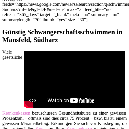
feeds=“https://news.google.com/news/rss/search/section/q/schwimm
Südharz/?hl=de&gl=DE&ned=de“ max=“3″ feed_title=“no“
refresh=“365_days“ target=“_blank“ meta=“no“ summary=“no“
summarylength=“70″ thumb=“yes“ size=“30″]
Günstig Schwangerschaftsschwimmen in
Mansfeld, Südharz
Viele
gesetzliche
Krankenkassen
bezuschussen Gesundheitskurse zu einer gewissen
Prozentzahl – oftmals sind dies circa 75 Prozent – bzw. bis zu einem
gewissen Maximalbetrag. Erkundigen Sie sich vor Kursbeginn, ob
Ihr ausgewählter
Kurs
von Ihrer
Krankenkasse
mitgetragen wird.