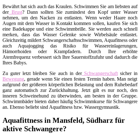
Bewährt hat sich auch das Kraulen. Schwimmen Sie am liebsten auf
der
Brust
? Dann sollten Sie zumindest den Kopf unter Wasser
nehmen, um den Nacken zu entlasten. Wenn weder Haare noch
Augen mit dem Wasser in Kontakt kommen sollen, kaufen Sie sich
eine Badekappe und eine Schwimmbrille. Sie werden auch schnell
merken, dass das Wasser Gelenke sowie Wirbelsäule entlastet.
Gleichzeitig mildert Schwangerschaftsschwimmen, Aquafitness oder
auch Aquajogging das Risiko für Wassereinlagerungen,
Hämorrhoiden oder Krampfadern. Durch Ihre erhöhte
Atemfrequenz verbessert sich Ihre Sauerstoffzufuhr und dadurch die
Ihres Babys.
Zu guter letzt bleiben Sie auch in der
Schwangerschaft
sicher in
Bewegung
, gerade wenn Sie einen festen Termin haben. Man neigt
aufgrund der größeren körperlichen Belastung und dem Ruhebedarf
ganz automatisch zur Zurückhaltung. Jetzt gilt es nur noch, den
inneren Schweinehund zu überwinden, am besten in der Gruppe.
Schwimmbäder bieten daher häufig Schwimmkurse für Schwangere
an. Ebenso beliebt sind Aquafitness bzw. Wassergymnastik.
Aquafittness in Mansfeld, Südharz für
aktive Schwangere?