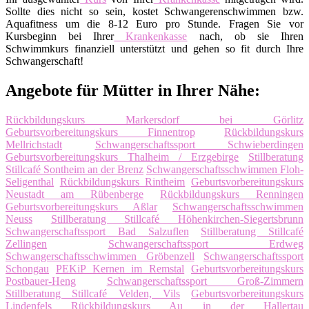
Sollte dies nicht so sein, kostet Schwangerenschwimmen bzw.
Aquafitness um die 8-12 Euro pro Stunde. Fragen Sie vor
Kursbeginn bei Ihrer
Krankenkasse
nach, ob sie Ihren
Schwimmkurs finanziell unterstützt und gehen so fit durch Ihre
Schwangerschaft!
Angebote für Mütter in Ihrer Nähe:
Rückbildungskurs Markersdorf bei Görlitz
Geburtsvorbereitungskurs Finnentrop
Rückbildungskurs
Mellrichstadt
Schwangerschaftssport Schwieberdingen
Geburtsvorbereitungskurs Thalheim / Erzgebirge
Stillberatung
Stillcafé Sontheim an der Brenz
Schwangerschaftsschwimmen Floh-
Seligenthal
Rückbildungskurs Rintheim
Geburtsvorbereitungskurs
Neustadt am Rübenberge
Rückbildungskurs Renningen
Geburtsvorbereitungskurs Aßlar
Schwangerschaftsschwimmen
Neuss
Stillberatung Stillcafé Höhenkirchen-Siegertsbrunn
Schwangerschaftssport Bad Salzuflen
Stillberatung Stillcafé
Zellingen
Schwangerschaftssport Erdweg
Schwangerschaftsschwimmen Gröbenzell
Schwangerschaftssport
Schongau
PEKiP Kernen im Remstal
Geburtsvorbereitungskurs
Postbauer-Heng
Schwangerschaftssport Groß-Zimmern
Stillberatung Stillcafé Velden, Vils
Geburtsvorbereitungskurs
Lindenfels
Rückbildungskurs Au in der Hallertau