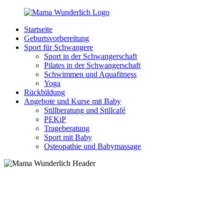
Zurück
zum
Startseite
Inhalt
MamaWunderlich.de
Mutti
Geburtsvorbereitung
sein
Sport für Schwangere
ist
Sport in der Schwangerschaft
wunderbar!
Pilates in der Schwangerschaft
Schwimmen und Aquafitness
Yoga
Rückbildung
Angebote und Kurse mit Baby
Stillberatung und Stillcafé
PEKiP
Trageberatung
Sport mit Baby
Osteopathie und Babymassage