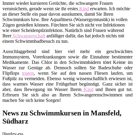
Immer wieder kursieren Gerüchte, die schwangere Frauen
verunsichern, gerade wenn sie ihr erstes
Kind
erwarten. Ich möchte
an dieser Stelle ein paar davon ausräumen, damit Sie Ihren
Schwimmkurs bzw. Ihre Aquafitness (Wassergymnastik) in vollen
Zügen genießen können. Fürchten Sie sich nicht vor Infektionen
wie einer Scheidenpilzinfektion. Natürlich sind Frauen während
Ihrer
Schwangerschaft
anfälliger dafür, das hat jedoch nichts mit
einem Schwimmbadbesuch zu tun.
Ausschlaggebend sind hier viel mehr ein geschwächtes
Immunsystem, Vorerkrankungen sowie die Einnahme bestimmter
Medikamente. Das Chlor in den Schwimmbädern tötet Keime im
Wasser zur Genüge ab. Dennoch sollten Sie Badeschuhe oder
Flipflops
tragen
, wenn Sie auf den nassen Fliesen laufen, um
Fußpilz zu vermeiden. Ebenso wenig wissenschaftlich erwiesen ist,
dass warmes Wasser eine Frühgeburt begünstigt. Ganz sicher ist
aber, dass Bewegung im Wasser Ihrem
Kind
und Ihnen gut tut.
Erfreuen Sie sich also an Ihrem Schwangerenschwimmen und
machen Sie sich keine Sorgen!
News zu Schwimmkursen in Mansfeld,
Südharz
[feedzy-rss