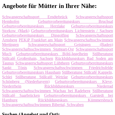
Angebote für Mütter in Ihrer Nähe:
Schwangerschaftssport Erndtebrück
Schwangerschaftssport
Hemhofen
Geburtsvorbereitungskurs Bruchsal
Geburtsvorbereitungskurs Herzlake
Geburtsvorbereitungskurs
Storkow (Mark)
Geburtsvorbereitungskurs Lichtenstein / Sachsen
Geburtsvorbereitungskurs Dingolfing
Schwangerschaftssport
Arnsberg
PEKiP Frankfurt am Main
Schwangerschaftsschwimmen
Mertingen
Schwangerschaftssport Geisingen (Baden)
Schwangerschaftsschwimmen Stuttgart-Ost
Schwangerschaftssport
Much
Geburtsvorbereitungskurs Böhl-Iggelheim
Stillberatung
Stillcafé Großenhain, Sachsen
Rückbildungskurs Bad Soden am
Taunus
Schwangerschaftssport Lübtheen
Geburtsvorbereitungskurs
Sankt Tönis
Schwangerschaftsschwimmen Friedrichsfelde
Geburtsvorbereitungskurs Hausham
Stillberatung Stillcafé Kappeln,
Schlei
Stillberatung Stillcafé Wetzlar
Geburtsvorbereitungskurs
Schönberg (Niederbayern)
Geburtsvorbereitungskurs Kleve,
Niederrhein
Rückbildungskurs Niederrad
Schwangerschaftsschwimmen Wachau bei Radeberg
Stillberatung
Stillcafé Saarbrücken
Geburtsvorbereitungskurs Garstedt bei
Hamburg
Rückbildungskurs Kümmersbruck
Schwangerschaftsschwimmen Bibertal, Schwaben
Suchen (Angebot und Ort):