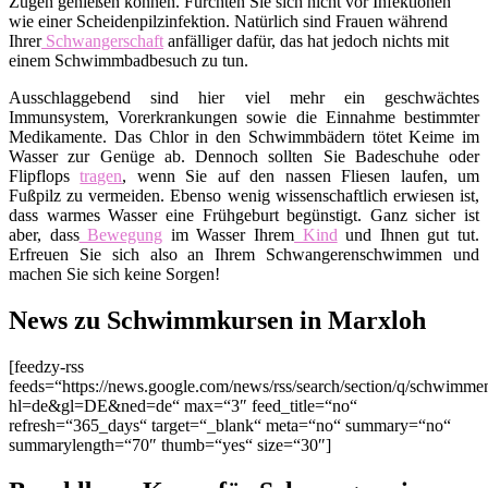
Zügen genießen können. Fürchten Sie sich nicht vor Infektionen
wie einer Scheidenpilzinfektion. Natürlich sind Frauen während
Ihrer
Schwangerschaft
anfälliger dafür, das hat jedoch nichts mit
einem Schwimmbadbesuch zu tun.
Ausschlaggebend sind hier viel mehr ein geschwächtes
Immunsystem, Vorerkrankungen sowie die Einnahme bestimmter
Medikamente. Das Chlor in den Schwimmbädern tötet Keime im
Wasser zur Genüge ab. Dennoch sollten Sie Badeschuhe oder
Flipflops
tragen
, wenn Sie auf den nassen Fliesen laufen, um
Fußpilz zu vermeiden. Ebenso wenig wissenschaftlich erwiesen ist,
dass warmes Wasser eine Frühgeburt begünstigt. Ganz sicher ist
aber, dass
Bewegung
im Wasser Ihrem
Kind
und Ihnen gut tut.
Erfreuen Sie sich also an Ihrem Schwangerenschwimmen und
machen Sie sich keine Sorgen!
News zu Schwimmkursen in Marxloh
[feedzy-rss
feeds=“https://news.google.com/news/rss/search/section/q/schwim
hl=de&gl=DE&ned=de“ max=“3″ feed_title=“no“
refresh=“365_days“ target=“_blank“ meta=“no“ summary=“no“
summarylength=“70″ thumb=“yes“ size=“30″]