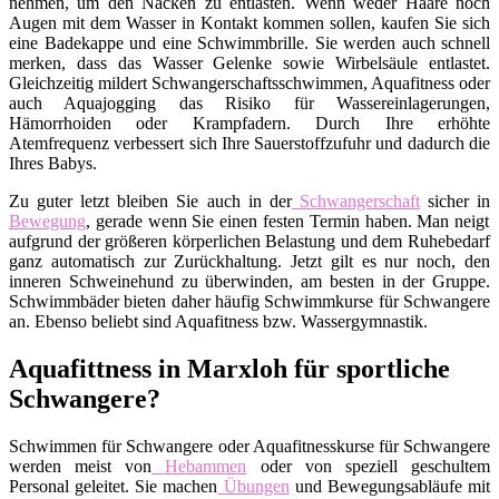
nehmen, um den Nacken zu entlasten. Wenn weder Haare noch
Augen mit dem Wasser in Kontakt kommen sollen, kaufen Sie sich
eine Badekappe und eine Schwimmbrille. Sie werden auch schnell
merken, dass das Wasser Gelenke sowie Wirbelsäule entlastet.
Gleichzeitig mildert Schwangerschaftsschwimmen, Aquafitness oder
auch Aquajogging das Risiko für Wassereinlagerungen,
Hämorrhoiden oder Krampfadern. Durch Ihre erhöhte
Atemfrequenz verbessert sich Ihre Sauerstoffzufuhr und dadurch die
Ihres Babys.
Zu guter letzt bleiben Sie auch in der
Schwangerschaft
sicher in
Bewegung
, gerade wenn Sie einen festen Termin haben. Man neigt
aufgrund der größeren körperlichen Belastung und dem Ruhebedarf
ganz automatisch zur Zurückhaltung. Jetzt gilt es nur noch, den
inneren Schweinehund zu überwinden, am besten in der Gruppe.
Schwimmbäder bieten daher häufig Schwimmkurse für Schwangere
an. Ebenso beliebt sind Aquafitness bzw. Wassergymnastik.
Aquafittness in Marxloh für sportliche
Schwangere?
Schwimmen für Schwangere oder Aquafitnesskurse für Schwangere
werden meist von
Hebammen
oder von speziell geschultem
Personal geleitet. Sie machen
Übungen
und Bewegungsabläufe mit