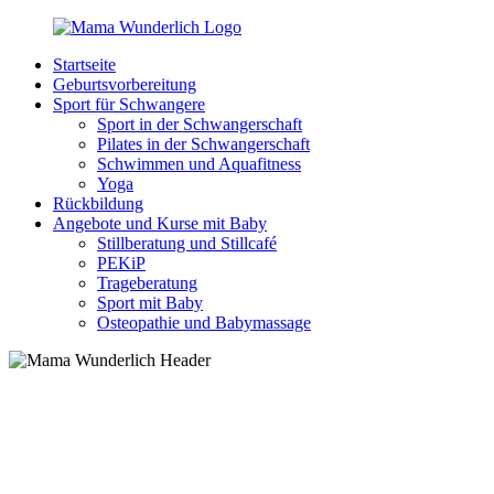
Zurück
zum
Startseite
Inhalt
MamaWunderlich.de
Mutti
Geburtsvorbereitung
sein
Sport für Schwangere
ist
Sport in der Schwangerschaft
wunderbar!
Pilates in der Schwangerschaft
Schwimmen und Aquafitness
Yoga
Rückbildung
Angebote und Kurse mit Baby
Stillberatung und Stillcafé
PEKiP
Trageberatung
Sport mit Baby
Osteopathie und Babymassage