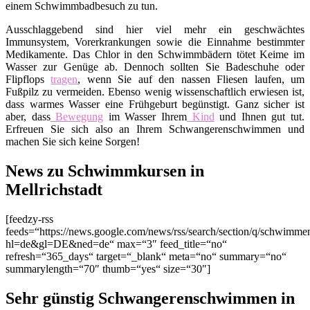
einem Schwimmbadbesuch zu tun.
Ausschlaggebend sind hier viel mehr ein geschwächtes
Immunsystem, Vorerkrankungen sowie die Einnahme bestimmter
Medikamente. Das Chlor in den Schwimmbädern tötet Keime im
Wasser zur Genüge ab. Dennoch sollten Sie Badeschuhe oder
Flipflops
tragen
, wenn Sie auf den nassen Fliesen laufen, um
Fußpilz zu vermeiden. Ebenso wenig wissenschaftlich erwiesen ist,
dass warmes Wasser eine Frühgeburt begünstigt. Ganz sicher ist
aber, dass
Bewegung
im Wasser Ihrem
Kind
und Ihnen gut tut.
Erfreuen Sie sich also an Ihrem Schwangerenschwimmen und
machen Sie sich keine Sorgen!
News zu Schwimmkursen in
Mellrichstadt
[feedzy-rss
feeds=“https://news.google.com/news/rss/search/section/q/schwimme
hl=de&gl=DE&ned=de“ max=“3″ feed_title=“no“
refresh=“365_days“ target=“_blank“ meta=“no“ summary=“no“
summarylength=“70″ thumb=“yes“ size=“30″]
Sehr günstig Schwangerenschwimmen in