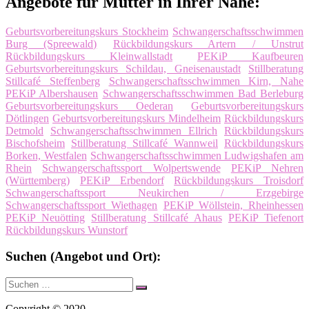
Angebote für Mütter in Ihrer Nähe:
Geburtsvorbereitungskurs Stockheim
Schwangerschaftsschwimmen
Burg (Spreewald)
Rückbildungskurs Artern / Unstrut
Rückbildungskurs Kleinwallstadt
PEKiP Kaufbeuren
Geburtsvorbereitungskurs Schildau, Gneisenaustadt
Stillberatung
Stillcafé Steffenberg
Schwangerschaftsschwimmen Kirn, Nahe
PEKiP Albershausen
Schwangerschaftsschwimmen Bad Berleburg
Geburtsvorbereitungskurs Oederan
Geburtsvorbereitungskurs
Dötlingen
Geburtsvorbereitungskurs Mindelheim
Rückbildungskurs
Detmold
Schwangerschaftsschwimmen Ellrich
Rückbildungskurs
Bischofsheim
Stillberatung Stillcafé Wannweil
Rückbildungskurs
Borken, Westfalen
Schwangerschaftsschwimmen Ludwigshafen am
Rhein
Schwangerschaftssport Wolpertswende
PEKiP Nehren
(Württemberg)
PEKiP Erbendorf
Rückbildungskurs Troisdorf
Schwangerschaftssport Neukirchen / Erzgebirge
Schwangerschaftssport Wiethagen
PEKiP Wöllstein, Rheinhessen
PEKiP Neuötting
Stillberatung Stillcafé Ahaus
PEKiP Tiefenort
Rückbildungskurs Wunstorf
Suchen (Angebot und Ort):
Suche
Suchen
nach:
Copyright © 2020