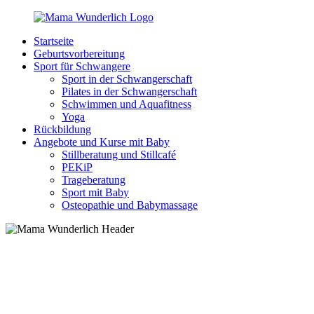
Zurück
zum
Startseite
Inhalt
MamaWunderlich.de
Mutti
Geburtsvorbereitung
sein
Sport für Schwangere
ist
Sport in der Schwangerschaft
wunderbar!
Pilates in der Schwangerschaft
Schwimmen und Aquafitness
Yoga
Rückbildung
Angebote und Kurse mit Baby
Stillberatung und Stillcafé
PEKiP
Trageberatung
Sport mit Baby
Osteopathie und Babymassage