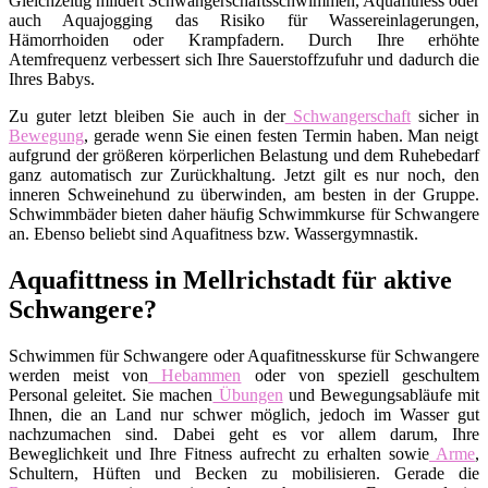
Gleichzeitig mildert Schwangerschaftsschwimmen, Aquafitness oder
auch Aquajogging das Risiko für Wassereinlagerungen,
Hämorrhoiden oder Krampfadern. Durch Ihre erhöhte
Atemfrequenz verbessert sich Ihre Sauerstoffzufuhr und dadurch die
Ihres Babys.
Zu guter letzt bleiben Sie auch in der
Schwangerschaft
sicher in
Bewegung
, gerade wenn Sie einen festen Termin haben. Man neigt
aufgrund der größeren körperlichen Belastung und dem Ruhebedarf
ganz automatisch zur Zurückhaltung. Jetzt gilt es nur noch, den
inneren Schweinehund zu überwinden, am besten in der Gruppe.
Schwimmbäder bieten daher häufig Schwimmkurse für Schwangere
an. Ebenso beliebt sind Aquafitness bzw. Wassergymnastik.
Aquafittness in Mellrichstadt für aktive
Schwangere?
Schwimmen für Schwangere oder Aquafitnesskurse für Schwangere
werden meist von
Hebammen
oder von speziell geschultem
Personal geleitet. Sie machen
Übungen
und Bewegungsabläufe mit
Ihnen, die an Land nur schwer möglich, jedoch im Wasser gut
nachzumachen sind. Dabei geht es vor allem darum, Ihre
Beweglichkeit und Ihre Fitness aufrecht zu erhalten sowie
Arme
,
Schultern, Hüften und Becken zu mobilisieren. Gerade die