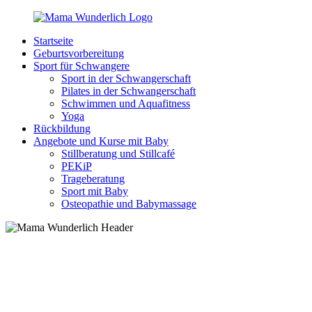
Zurück
zum
Startseite
Inhalt
MamaWunderlich.de
Mutti
Geburtsvorbereitung
sein
Sport für Schwangere
ist
Sport in der Schwangerschaft
wunderbar!
Pilates in der Schwangerschaft
Schwimmen und Aquafitness
Yoga
Rückbildung
Angebote und Kurse mit Baby
Stillberatung und Stillcafé
PEKiP
Trageberatung
Sport mit Baby
Osteopathie und Babymassage