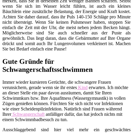
merken, dass Sie in derselben Zeit weniger Bahnen schaffen. Selbst
wenn Sie sich im Wasser leicht fühlen, ist auch ein kleines
Bäuchlein eine zusätzliche Belastung, der Energie und Kraft kostet.
Achten Sie daher darauf, dass ihr Puls 140-150 Schläge pro Minute
nicht übersteigt. Wenn Sie keinen Pulsmesser haben, stoppen Sie
einfach die Zeit mit der Uhr, die meist neben jedem Becken hängt.
Möglicherweise sind Sie auch schneller aus der Puste als
gewöhnlich. Das liegt daran, dass die Gebärmutter auf Ihre Organe
drückt und somit auch Ihr Lungenvolumen verkleinert ist. Machen
Sie bei Bedarf einfach eine Pause!
Gute Gründe für
Schwangerschaftsschwimmen
Immer wieder kursieren Gerüchte, die schwangere Frauen
verunsichern, gerade wenn sie ihr erstes
Kind
erwarten. Ich möchte
an dieser Stelle ein paar davon ausräumen, damit Sie Ihren
Schwimmkurs bzw. Ihre Aquafitness (Wassergymnastik) in vollen
Zügen genießen können. Fürchten Sie sich nicht vor Infektionen
wie einer Scheidenpilzinfektion. Natürlich sind Frauen während
Ihrer
Schwangerschaft
anfälliger dafür, das hat jedoch nichts mit
einem Schwimmbadbesuch zu tun.
Ausschlaggebend sind hier viel mehr ein geschwächtes