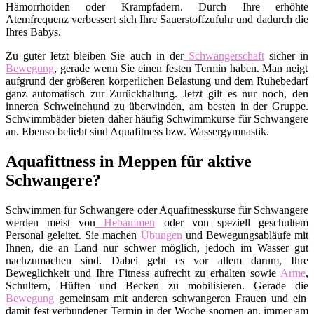
Hämorrhoiden oder Krampfadern. Durch Ihre erhöhte
Atemfrequenz verbessert sich Ihre Sauerstoffzufuhr und dadurch die
Ihres Babys.
Zu guter letzt bleiben Sie auch in der
Schwangerschaft
sicher in
Bewegung
, gerade wenn Sie einen festen Termin haben. Man neigt
aufgrund der größeren körperlichen Belastung und dem Ruhebedarf
ganz automatisch zur Zurückhaltung. Jetzt gilt es nur noch, den
inneren Schweinehund zu überwinden, am besten in der Gruppe.
Schwimmbäder bieten daher häufig Schwimmkurse für Schwangere
an. Ebenso beliebt sind Aquafitness bzw. Wassergymnastik.
Aquafittness in Meppen für aktive
Schwangere?
Schwimmen für Schwangere oder Aquafitnesskurse für Schwangere
werden meist von
Hebammen
oder von speziell geschultem
Personal geleitet. Sie machen
Übungen
und Bewegungsabläufe mit
Ihnen, die an Land nur schwer möglich, jedoch im Wasser gut
nachzumachen sind. Dabei geht es vor allem darum, Ihre
Beweglichkeit und Ihre Fitness aufrecht zu erhalten sowie
Arme
,
Schultern, Hüften und Becken zu mobilisieren. Gerade die
Bewegung
gemeinsam mit anderen schwangeren Frauen und ein
damit fest verbundener Termin in der Woche spornen an, immer am