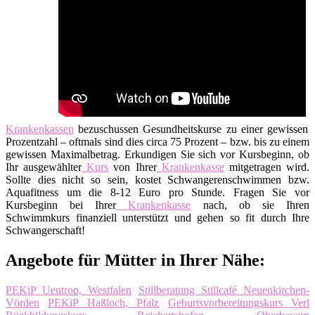
Krankenkassen
bezuschussen Gesundheitskurse zu einer gewissen
Prozentzahl – oftmals sind dies circa 75 Prozent – bzw. bis zu einem
gewissen Maximalbetrag. Erkundigen Sie sich vor Kursbeginn, ob
Ihr ausgewählter
Kurs
von Ihrer
Krankenkasse
mitgetragen wird.
Sollte dies nicht so sein, kostet Schwangerenschwimmen bzw.
Aquafitness um die 8-12 Euro pro Stunde. Fragen Sie vor
Kursbeginn bei Ihrer
Krankenkasse
nach, ob sie Ihren
Schwimmkurs finanziell unterstützt und gehen so fit durch Ihre
Schwangerschaft!
Angebote für Mütter in Ihrer Nähe:
PEKiP Uentrop, Westfalen
Stillberatung Stillcafé Neuenkirchen-
Vörden
PEKiP Haßloch, Pfalz
Geburtsvorbereitungskurs Verl