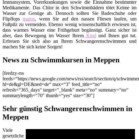
Immunsystem, Vorerkrankungen sowie die Einnahme bestimmter
Medikamente. Das Chlor in den Schwimmbädern tötet Keime im
Wasser zur Genüge ab. Dennoch sollten Sie Badeschuhe oder
Flipflops
tragen
, wenn Sie auf den nassen Fliesen laufen, um
Fußpilz zu vermeiden. Ebenso wenig wissenschaftlich erwiesen ist,
dass warmes Wasser eine Frühgeburt begünstigt. Ganz sicher ist
aber, dass Bewegung im Wasser Ihrem
Kind
und Ihnen gut tut.
Erfreuen Sie sich also an Ihrem Schwangerenschwimmen und
machen Sie sich keine Sorgen!
News zu Schwimmkursen in Meppen
[feedzy-rss
feeds=“https://news.google.com/news/rss/search/section/q/schwim
hl=de&gl=DE&ned=de“ max=“3″ feed_title=“no“
refresh=“365_days“ target=“_blank“ meta=“no“ summary=“no“
summarylength=“70″ thumb=“yes“ size=“30″]
Sehr günstig Schwangerenschwimmen in
Meppen
Viele
gesetzliche