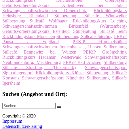
Rückbildungskurs Reichertshofen, Oberbayern
Geburtsvorbereitungskurs Aldenhoven bei Jülich
Schwangerschaftsschwimmen Doberschütz
Rückbildungskurs
Heinsberg, Rheinland
Stillberatung Stillcafé Winnweiler
Stillberatung Stillcafé Wolfhagen
Rückbildungskurs Loiching
Schwangerschaftsschwimmen Birkenfeld (Württemberg)
Geburtsvorbereitungskurs Estenfeld
Stillberatung Stillcafé Selm
Rückbildungskurs Morschen
Stillberatung Stillcafé Jüterbog
PEKiP
Pausa / Vogtland
PEKiP Hummelsbüttel
Schwangerschaftsschwimmen Immenhausen, Hessen
Stillberatung
Stillcafé Bennewitz bei Wurzen
PEKiP Großmehring
Rückbildungskurs Hadamar, Westerwald
Schwangerschaftssport
Neubrandenburg, Mecklenburg
PEKiP Bad Arolsen
Stillberatung
Stillcafé Strasburg (Uckermark)
Schwangerschaftssport
Sigmaringendorf
Rückbildungskurs Klötze
Stillberatung Stillcafé
Konstanz
Schwangerschaftssport Nünchritz
Stillberatung Stillcafé
Igersheim
Suchen (Angebot und Ort):
Suche
Suchen
nach:
Copyright © 2020
Impressum
Datenschutzerklärung