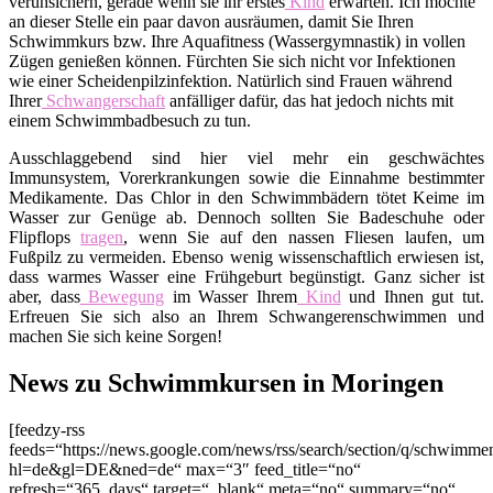
verunsichern, gerade wenn sie ihr erstes
Kind
erwarten. Ich möchte
an dieser Stelle ein paar davon ausräumen, damit Sie Ihren
Schwimmkurs bzw. Ihre Aquafitness (Wassergymnastik) in vollen
Zügen genießen können. Fürchten Sie sich nicht vor Infektionen
wie einer Scheidenpilzinfektion. Natürlich sind Frauen während
Ihrer
Schwangerschaft
anfälliger dafür, das hat jedoch nichts mit
einem Schwimmbadbesuch zu tun.
Ausschlaggebend sind hier viel mehr ein geschwächtes
Immunsystem, Vorerkrankungen sowie die Einnahme bestimmter
Medikamente. Das Chlor in den Schwimmbädern tötet Keime im
Wasser zur Genüge ab. Dennoch sollten Sie Badeschuhe oder
Flipflops
tragen
, wenn Sie auf den nassen Fliesen laufen, um
Fußpilz zu vermeiden. Ebenso wenig wissenschaftlich erwiesen ist,
dass warmes Wasser eine Frühgeburt begünstigt. Ganz sicher ist
aber, dass
Bewegung
im Wasser Ihrem
Kind
und Ihnen gut tut.
Erfreuen Sie sich also an Ihrem Schwangerenschwimmen und
machen Sie sich keine Sorgen!
News zu Schwimmkursen in Moringen
[feedzy-rss
feeds=“https://news.google.com/news/rss/search/section/q/schwim
hl=de&gl=DE&ned=de“ max=“3″ feed_title=“no“
refresh=“365_days“ target=“_blank“ meta=“no“ summary=“no“