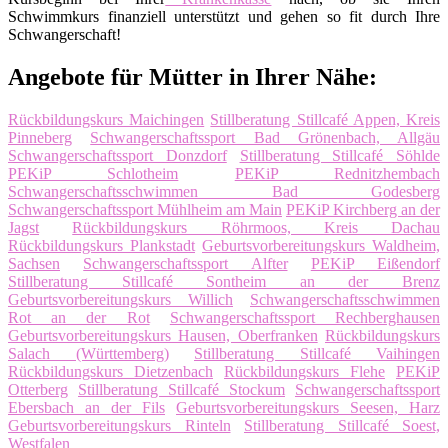
Schwimmkurs finanziell unterstützt und gehen so fit durch Ihre
Schwangerschaft!
Angebote für Mütter in Ihrer Nähe:
Rückbildungskurs Maichingen
Stillberatung Stillcafé Appen, Kreis
Pinneberg
Schwangerschaftssport Bad Grönenbach, Allgäu
Schwangerschaftssport Donzdorf
Stillberatung Stillcafé Söhlde
PEKiP Schlotheim
PEKiP Rednitzhembach
Schwangerschaftsschwimmen Bad Godesberg
Schwangerschaftssport Mühlheim am Main
PEKiP Kirchberg an der
Jagst
Rückbildungskurs Röhrmoos, Kreis Dachau
Rückbildungskurs Plankstadt
Geburtsvorbereitungskurs Waldheim,
Sachsen
Schwangerschaftssport Alfter
PEKiP Eißendorf
Stillberatung Stillcafé Sontheim an der Brenz
Geburtsvorbereitungskurs Willich
Schwangerschaftsschwimmen
Rot an der Rot
Schwangerschaftssport Rechberghausen
Geburtsvorbereitungskurs Hausen, Oberfranken
Rückbildungskurs
Salach (Württemberg)
Stillberatung Stillcafé Vaihingen
Rückbildungskurs Dietzenbach
Rückbildungskurs Flehe
PEKiP
Otterberg
Stillberatung Stillcafé Stockum
Schwangerschaftssport
Ebersbach an der Fils
Geburtsvorbereitungskurs Seesen, Harz
Geburtsvorbereitungskurs Rinteln
Stillberatung Stillcafé Soest,
Westfalen