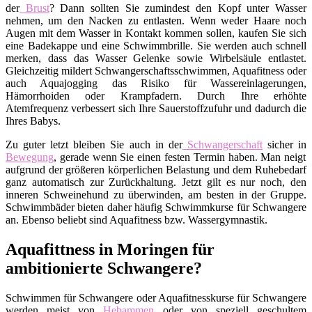
der
Brust
? Dann sollten Sie zumindest den Kopf unter Wasser
nehmen, um den Nacken zu entlasten. Wenn weder Haare noch
Augen mit dem Wasser in Kontakt kommen sollen, kaufen Sie sich
eine Badekappe und eine Schwimmbrille. Sie werden auch schnell
merken, dass das Wasser Gelenke sowie Wirbelsäule entlastet.
Gleichzeitig mildert Schwangerschaftsschwimmen, Aquafitness oder
auch Aquajogging das Risiko für Wassereinlagerungen,
Hämorrhoiden oder Krampfadern. Durch Ihre erhöhte
Atemfrequenz verbessert sich Ihre Sauerstoffzufuhr und dadurch die
Ihres Babys.
Zu guter letzt bleiben Sie auch in der
Schwangerschaft
sicher in
Bewegung
, gerade wenn Sie einen festen Termin haben. Man neigt
aufgrund der größeren körperlichen Belastung und dem Ruhebedarf
ganz automatisch zur Zurückhaltung. Jetzt gilt es nur noch, den
inneren Schweinehund zu überwinden, am besten in der Gruppe.
Schwimmbäder bieten daher häufig Schwimmkurse für Schwangere
an. Ebenso beliebt sind Aquafitness bzw. Wassergymnastik.
Aquafittness in Moringen für
ambitionierte Schwangere?
Schwimmen für Schwangere oder Aquafitnesskurse für Schwangere
werden meist von
Hebammen
oder von speziell geschultem