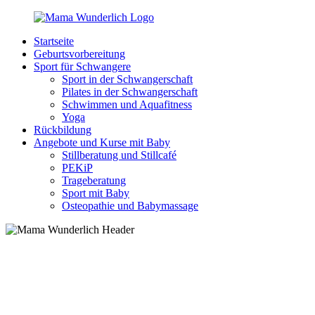
Zurück
zum
Startseite
Inhalt
MamaWunderlich.de
Mutti
Geburtsvorbereitung
sein
Sport für Schwangere
ist
Sport in der Schwangerschaft
wunderbar!
Pilates in der Schwangerschaft
Schwimmen und Aquafitness
Yoga
Rückbildung
Angebote und Kurse mit Baby
Stillberatung und Stillcafé
PEKiP
Trageberatung
Sport mit Baby
Osteopathie und Babymassage