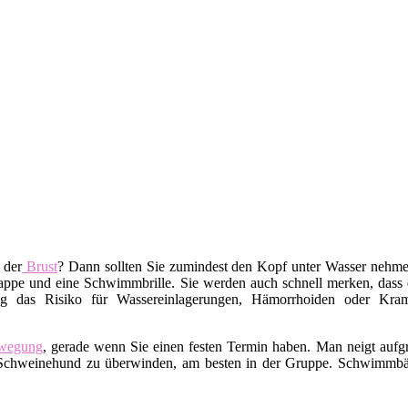
 der
Brust
? Dann sollten Sie zumindest den Kopf unter Wasser nehm
pe und eine Schwimmbrille. Sie werden auch schnell merken, dass da
g das Risiko für Wassereinlagerungen, Hämorrhoiden oder Kramp
wegung
, gerade wenn Sie einen festen Termin haben. Man neigt auf
ren Schweinehund zu überwinden, am besten in der Gruppe. Schwimm