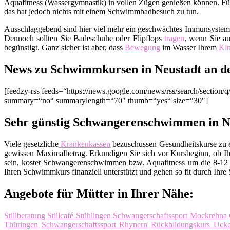
Aquafitness (Wassergymnastik) in vollen Zügen genießen können. Fürc
das hat jedoch nichts mit einem Schwimmbadbesuch zu tun.
Ausschlaggebend sind hier viel mehr ein geschwächtes Immunsyste
Dennoch sollten Sie Badeschuhe oder Flipflops
tragen
, wenn Sie au
begünstigt. Ganz sicher ist aber, dass
Bewegung
im Wasser Ihrem
Ki
News zu Schwimmkursen in Neustadt an de
[feedzy-rss feeds=“https://news.google.com/news/rss/search/sect
summary=“no“ summarylength=“70″ thumb=“yes“ size=“30″]
Sehr günstig Schwangerenschwimmen in Ne
Viele gesetzliche
Krankenkassen
bezuschussen Gesundheitskurse zu ei
gewissen Maximalbetrag. Erkundigen Sie sich vor Kursbeginn, ob Ih
sein, kostet Schwangerenschwimmen bzw. Aquafitness um die 8-12 E
Ihren Schwimmkurs finanziell unterstützt und gehen so fit durch Ihre
Angebote für Mütter in Ihrer Nähe:
Stillberatung Stillcafé Stühlingen
Schwangerschaftssport Mockrehna
Thüringen
Schwangerschaftssport Rhynern
Rückbildungskurs Ucke