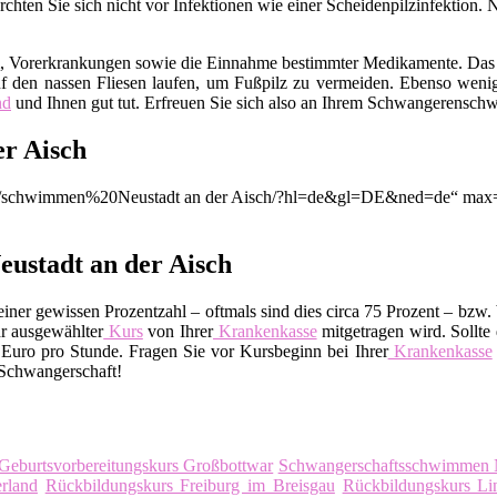
hten Sie sich nicht vor Infektionen wie einer Scheidenpilzinfektion. 
m, Vorerkrankungen sowie die Einnahme bestimmter Medikamente. Das
f den nassen Fliesen laufen, um Fußpilz zu vermeiden. Ebenso wenig
nd
und Ihnen gut tut. Erfreuen Sie sich also an Ihrem Schwangerensc
r Aisch
ion/q/schwimmen%20Neustadt an der Aisch/?hl=de&gl=DE&ned=de“ max=
ustadt an der Aisch
ner gewissen Prozentzahl – oftmals sind dies circa 75 Prozent – bzw. 
r ausgewählter
Kurs
von Ihrer
Krankenkasse
mitgetragen wird. Sollte 
uro pro Stunde. Fragen Sie vor Kursbeginn bei Ihrer
Krankenkasse
 Schwangerschaft!
Geburtsvorbereitungskurs Großbottwar
Schwangerschaftsschwimmen 
rland
Rückbildungskurs Freiburg im Breisgau
Rückbildungskurs Li