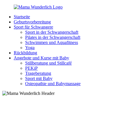
Zurück
zum
Startseite
Inhalt
MamaWunderlich.de
Mutti
Geburtsvorbereitung
sein
Sport für Schwangere
ist
Sport in der Schwangerschaft
wunderbar!
Pilates in der Schwangerschaft
Schwimmen und Aquafitness
Yoga
Rückbildung
Angebote und Kurse mit Baby
Stillberatung und Stillcafé
PEKiP
Trageberatung
Sport mit Baby
Osteopathie und Babymassage