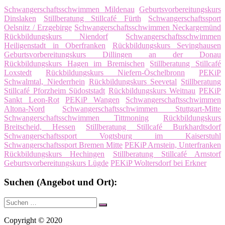
Schwangerschaftsschwimmen Mildenau
Geburtsvorbereitungskurs
Dinslaken
Stillberatung Stillcafé Fürth
Schwangerschaftssport
Oelsnitz / Erzgebirge
Schwangerschaftsschwimmen Neckargemünd
Rückbildungskurs Niendorf
Schwangerschaftsschwimmen
Heiligenstadt in Oberfranken
Rückbildungskurs Sevinghausen
Geburtsvorbereitungskurs Dillingen an der Donau
Rückbildungskurs Hagen im Bremischen
Stillberatung Stillcafé
Loxstedt
Rückbildungskurs Niefern-Öschelbronn
PEKiP
Schwalmtal, Niederrhein
Rückbildungskurs Seevetal
Stillberatung
Stillcafé Pforzheim Südoststadt
Rückbildungskurs Weitnau
PEKiP
Sankt Leon-Rot
PEKiP Wangen
Schwangerschaftsschwimmen
Altona-Nord
Schwangerschaftsschwimmen Stuttgart-Mitte
Schwangerschaftsschwimmen Tittmoning
Rückbildungskurs
Breitscheid, Hessen
Stillberatung Stillcafé Burkhardtsdorf
Schwangerschaftssport Vogtsburg im Kaiserstuhl
Schwangerschaftssport Bremen Mitte
PEKiP Arnstein, Unterfranken
Rückbildungskurs Hechingen
Stillberatung Stillcafé Arnstorf
Geburtsvorbereitungskurs Lügde
PEKiP Woltersdorf bei Erkner
Suchen (Angebot und Ort):
Suche
Suchen
nach:
Copyright © 2020