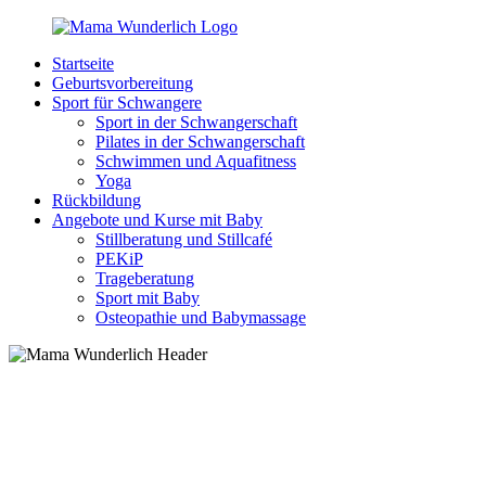
Zurück
zum
Startseite
Inhalt
MamaWunderlich.de
Mutti
Geburtsvorbereitung
sein
Sport für Schwangere
ist
Sport in der Schwangerschaft
wunderbar!
Pilates in der Schwangerschaft
Schwimmen und Aquafitness
Yoga
Rückbildung
Angebote und Kurse mit Baby
Stillberatung und Stillcafé
PEKiP
Trageberatung
Sport mit Baby
Osteopathie und Babymassage