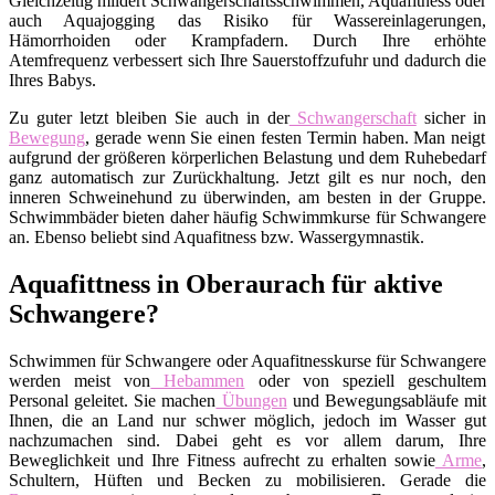
Gleichzeitig mildert Schwangerschaftsschwimmen, Aquafitness oder
auch Aquajogging das Risiko für Wassereinlagerungen,
Hämorrhoiden oder Krampfadern. Durch Ihre erhöhte
Atemfrequenz verbessert sich Ihre Sauerstoffzufuhr und dadurch die
Ihres Babys.
Zu guter letzt bleiben Sie auch in der
Schwangerschaft
sicher in
Bewegung
, gerade wenn Sie einen festen Termin haben. Man neigt
aufgrund der größeren körperlichen Belastung und dem Ruhebedarf
ganz automatisch zur Zurückhaltung. Jetzt gilt es nur noch, den
inneren Schweinehund zu überwinden, am besten in der Gruppe.
Schwimmbäder bieten daher häufig Schwimmkurse für Schwangere
an. Ebenso beliebt sind Aquafitness bzw. Wassergymnastik.
Aquafittness in Oberaurach für aktive
Schwangere?
Schwimmen für Schwangere oder Aquafitnesskurse für Schwangere
werden meist von
Hebammen
oder von speziell geschultem
Personal geleitet. Sie machen
Übungen
und Bewegungsabläufe mit
Ihnen, die an Land nur schwer möglich, jedoch im Wasser gut
nachzumachen sind. Dabei geht es vor allem darum, Ihre
Beweglichkeit und Ihre Fitness aufrecht zu erhalten sowie
Arme
,
Schultern, Hüften und Becken zu mobilisieren. Gerade die