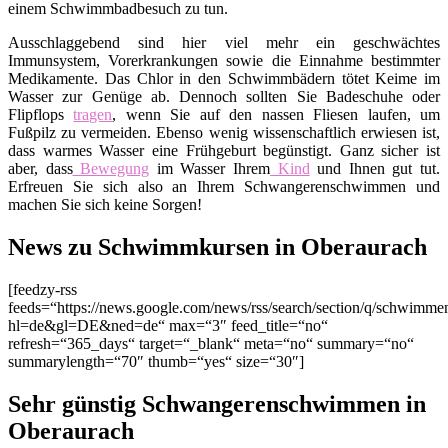
einem Schwimmbadbesuch zu tun.
Ausschlaggebend sind hier viel mehr ein geschwächtes
Immunsystem, Vorerkrankungen sowie die Einnahme bestimmter
Medikamente. Das Chlor in den Schwimmbädern tötet Keime im
Wasser zur Genüge ab. Dennoch sollten Sie Badeschuhe oder
Flipflops
tragen
, wenn Sie auf den nassen Fliesen laufen, um
Fußpilz zu vermeiden. Ebenso wenig wissenschaftlich erwiesen ist,
dass warmes Wasser eine Frühgeburt begünstigt. Ganz sicher ist
aber, dass
Bewegung
im Wasser Ihrem
Kind
und Ihnen gut tut.
Erfreuen Sie sich also an Ihrem Schwangerenschwimmen und
machen Sie sich keine Sorgen!
News zu Schwimmkursen in Oberaurach
[feedzy-rss
feeds=“https://news.google.com/news/rss/search/section/q/schwim
hl=de&gl=DE&ned=de“ max=“3″ feed_title=“no“
refresh=“365_days“ target=“_blank“ meta=“no“ summary=“no“
summarylength=“70″ thumb=“yes“ size=“30″]
Sehr günstig Schwangerenschwimmen in
Oberaurach