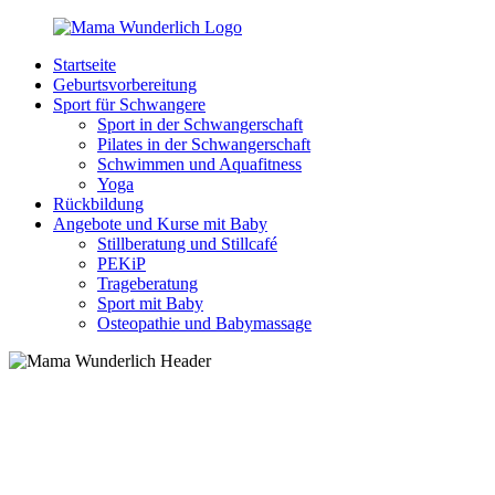
Zurück
zum
Startseite
Inhalt
MamaWunderlich.de
Mutti
Geburtsvorbereitung
sein
Sport für Schwangere
ist
Sport in der Schwangerschaft
wunderbar!
Pilates in der Schwangerschaft
Schwimmen und Aquafitness
Yoga
Rückbildung
Angebote und Kurse mit Baby
Stillberatung und Stillcafé
PEKiP
Trageberatung
Sport mit Baby
Osteopathie und Babymassage