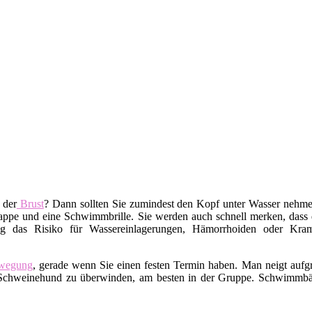
 der
Brust
? Dann sollten Sie zumindest den Kopf unter Wasser nehm
pe und eine Schwimmbrille. Sie werden auch schnell merken, dass da
g das Risiko für Wassereinlagerungen, Hämorrhoiden oder Kramp
wegung
, gerade wenn Sie einen festen Termin haben. Man neigt auf
ren Schweinehund zu überwinden, am besten in der Gruppe. Schwimm