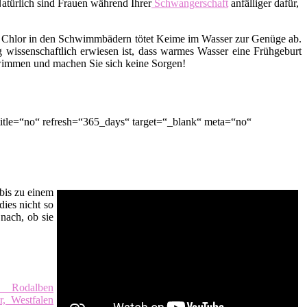
Natürlich sind Frauen während Ihrer
Schwangerschaft
anfälliger dafür,
 Chlor in den Schwimmbädern tötet Keime im Wasser zur Genüge ab.
 wissenschaftlich erwiesen ist, dass warmes Wasser eine Frühgeburt
hwimmen und machen Sie sich keine Sorgen!
tle=“no“ refresh=“365_days“ target=“_blank“ meta=“no“
bis zu einem
dies nicht so
nach, ob sie
fé Rodalben
, Westfalen