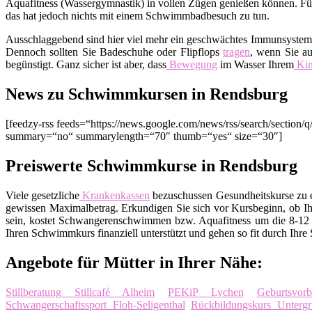
Aquafitness (Wassergymnastik) in vollen Zügen genießen können. Fürc
das hat jedoch nichts mit einem Schwimmbadbesuch zu tun.
Ausschlaggebend sind hier viel mehr ein geschwächtes Immunsyste
Dennoch sollten Sie Badeschuhe oder Flipflops
tragen
, wenn Sie au
begünstigt. Ganz sicher ist aber, dass
Bewegung
im Wasser Ihrem
Ki
News zu Schwimmkursen in Rendsburg
[feedzy-rss feeds=“https://news.google.com/news/rss/search/sect
summary=“no“ summarylength=“70″ thumb=“yes“ size=“30″]
Preiswerte Schwimmkurse in Rendsburg
Viele gesetzliche
Krankenkassen
bezuschussen Gesundheitskurse zu ei
gewissen Maximalbetrag. Erkundigen Sie sich vor Kursbeginn, ob Ih
sein, kostet Schwangerenschwimmen bzw. Aquafitness um die 8-12 E
Ihren Schwimmkurs finanziell unterstützt und gehen so fit durch Ihre
Angebote für Mütter in Ihrer Nähe:
Stillberatung Stillcafé Alheim
PEKiP Lychen
Geburtsvor
Schwangerschaftssport Floh-Seligenthal
Rückbildungskurs Unterg