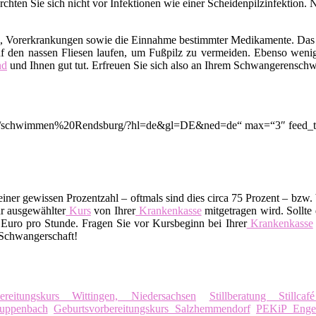
hten Sie sich nicht vor Infektionen wie einer Scheidenpilzinfektion. 
m, Vorerkrankungen sowie die Einnahme bestimmter Medikamente. Das
f den nassen Fliesen laufen, um Fußpilz zu vermeiden. Ebenso wenig
nd
und Ihnen gut tut. Erfreuen Sie sich also an Ihrem Schwangerensc
ion/q/schwimmen%20Rendsburg/?hl=de&gl=DE&ned=de“ max=“3″ feed_ti
ner gewissen Prozentzahl – oftmals sind dies circa 75 Prozent – bzw. 
r ausgewählter
Kurs
von Ihrer
Krankenkasse
mitgetragen wird. Sollte 
uro pro Stunde. Fragen Sie vor Kursbeginn bei Ihrer
Krankenkasse
 Schwangerschaft!
bereitungskurs Wittingen, Niedersachsen
Stillberatung Stillca
ruppenbach
Geburtsvorbereitungskurs Salzhemmendorf
PEKiP Enger