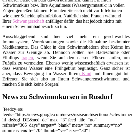
Schwimmkurs bzw. Ihre Aquafitness (Wassergymnastik) in vollen
Zügen genießen können. Fürchten Sie sich nicht vor Infektionen
wie einer Scheidenpilzinfektion. Natürlich sind Frauen während
Ihrer
Schwangerschaft
anfälliger dafür, das hat jedoch nichts mit
einem Schwimmbadbesuch zu tun.
Ausschlaggebend sind hier viel mehr ein geschwächtes
Immunsystem, Vorerkrankungen sowie die Einnahme bestimmter
Medikamente. Das Chlor in den Schwimmbädern tötet Keime im
Wasser zur Genüge ab. Dennoch sollten Sie Badeschuhe oder
Flipflops
tragen
, wenn Sie auf den nassen Fliesen laufen, um
Fußpilz zu vermeiden. Ebenso wenig wissenschaftlich erwiesen ist,
dass warmes Wasser eine Frühgeburt begünstigt. Ganz sicher ist
aber, dass Bewegung im Wasser Ihrem
Kind
und Ihnen gut tut.
Erfreuen Sie sich also an Ihrem Schwangerenschwimmen und
machen Sie sich keine Sorgen!
News zu Schwimmkursen in Rosdorf
[feedzy-rss
feeds=“https://news.google.com/news/rss/search/section/q/schwimm
hl=de&gl=DE&ned=de“ max=“3″ feed_title=“no“
refresh=“365_days“ target=“_blank“ meta=“no“ summary=“no“
summarylength=“70″ thumb=“yes“ size=“30″]