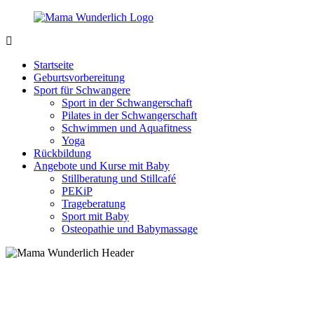
Zurück
zum
Inhalt
MamaWunderlich.de
Mutti
sein
Startseite
ist
Geburtsvorbereitung
wunderbar!
Sport für Schwangere
Sport in der Schwangerschaft
Pilates in der Schwangerschaft
Schwimmen und Aquafitness
Yoga
Rückbildung
Angebote und Kurse mit Baby
Stillberatung und Stillcafé
PEKiP
Trageberatung
Sport mit Baby
Osteopathie und Babymassage