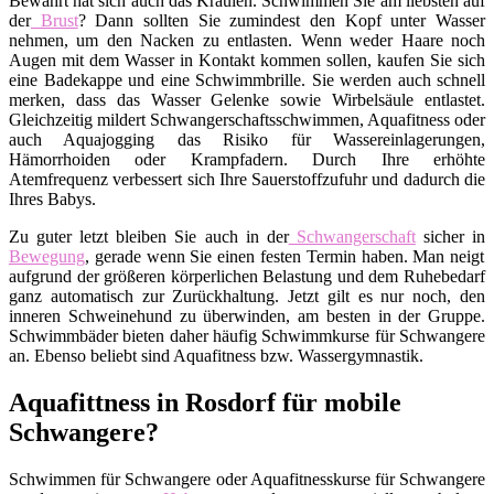
Bewährt hat sich auch das Kraulen. Schwimmen Sie am liebsten auf
der
Brust
? Dann sollten Sie zumindest den Kopf unter Wasser
nehmen, um den Nacken zu entlasten. Wenn weder Haare noch
Augen mit dem Wasser in Kontakt kommen sollen, kaufen Sie sich
eine Badekappe und eine Schwimmbrille. Sie werden auch schnell
merken, dass das Wasser Gelenke sowie Wirbelsäule entlastet.
Gleichzeitig mildert Schwangerschaftsschwimmen, Aquafitness oder
auch Aquajogging das Risiko für Wassereinlagerungen,
Hämorrhoiden oder Krampfadern. Durch Ihre erhöhte
Atemfrequenz verbessert sich Ihre Sauerstoffzufuhr und dadurch die
Ihres Babys.
Zu guter letzt bleiben Sie auch in der
Schwangerschaft
sicher in
Bewegung
, gerade wenn Sie einen festen Termin haben. Man neigt
aufgrund der größeren körperlichen Belastung und dem Ruhebedarf
ganz automatisch zur Zurückhaltung. Jetzt gilt es nur noch, den
inneren Schweinehund zu überwinden, am besten in der Gruppe.
Schwimmbäder bieten daher häufig Schwimmkurse für Schwangere
an. Ebenso beliebt sind Aquafitness bzw. Wassergymnastik.
Aquafittness in Rosdorf für mobile
Schwangere?
Schwimmen für Schwangere oder Aquafitnesskurse für Schwangere