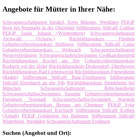
Angebote für Mütter in Ihrer Nähe:
Schwangerschaftssport Sprakel, Kreis Münster, Westfalen
PEKiP
Berg bei Neumarkt in der Oberpfalz
Stillberatung Stillcafé Cottbus
PEKiP Sankt Johann (Württemberg)
Schwangerschaftssport
Aichwald (Schurw.)
Rückbildungskurs Flintbek
Geburtsvorbereitungskurs Hüfingen
Stillberatung Stillcafé Calau
Geburtsvorbereitungskurs Wolnzach
Schwangerschaftssport
Westoverledingen
Schwangerschaftsschwimmen Großkarolinenfeld
Rückbildungskurs Kochel am See
Geburtsvorbereitungskurs
Rosbach vor der Höhe
Rückbildungskurs Denkendorf, Oberbayern
Rückbildungskurs Bad Liebenwerda
Rückbildungskurs Friesenheim
(Baden)
Stillberatung Stillcafé Baar-Ebenhausen
Stillberatung
Stillcafé Ebersbach an der Fils
Rückbildungskurs Steinhöring bei
München
Schwangerschaftssport Böhl-Iggelheim
Schwangerschaftsschwimmen Sassnitz
Geburtsvorbereitungskurs
Flensburg Neustadt
Schwangerschaftsschwimmen Warstein
Geburtsvorbereitungskurs Bernau am Chiemsee
PEKiP Syke
Geburtsvorbereitungskurs Kirchardt
Stillberatung Stillcafé Köthen
(Anhalt)
PEKiP Geislingen bei Balingen
Stillberatung Stillcafé
Winterberg, Westfalen
Schwangerschaftssport Frohburg
Suchen (Angebot und Ort):