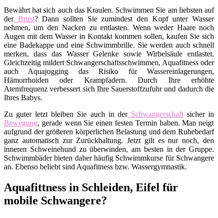
Bewährt hat sich auch das Kraulen. Schwimmen Sie am liebsten auf
der
Brust
? Dann sollten Sie zumindest den Kopf unter Wasser
nehmen, um den Nacken zu entlasten. Wenn weder Haare noch
Augen mit dem Wasser in Kontakt kommen sollen, kaufen Sie sich
eine Badekappe und eine Schwimmbrille. Sie werden auch schnell
merken, dass das Wasser Gelenke sowie Wirbelsäule entlastet.
Gleichzeitig mildert Schwangerschaftsschwimmen, Aquafitness oder
auch Aquajogging das Risiko für Wassereinlagerungen,
Hämorrhoiden oder Krampfadern. Durch Ihre erhöhte
Atemfrequenz verbessert sich Ihre Sauerstoffzufuhr und dadurch die
Ihres Babys.
Zu guter letzt bleiben Sie auch in der
Schwangerschaft
sicher in
Bewegung
, gerade wenn Sie einen festen Termin haben. Man neigt
aufgrund der größeren körperlichen Belastung und dem Ruhebedarf
ganz automatisch zur Zurückhaltung. Jetzt gilt es nur noch, den
inneren Schweinehund zu überwinden, am besten in der Gruppe.
Schwimmbäder bieten daher häufig Schwimmkurse für Schwangere
an. Ebenso beliebt sind Aquafitness bzw. Wassergymnastik.
Aquafittness in Schleiden, Eifel für
mobile Schwangere?