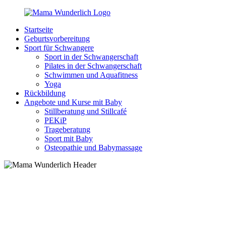
Zurück
zum
Startseite
Inhalt
MamaWunderlich.de
Mutti
Geburtsvorbereitung
sein
Sport für Schwangere
ist
Sport in der Schwangerschaft
wunderbar!
Pilates in der Schwangerschaft
Schwimmen und Aquafitness
Yoga
Rückbildung
Angebote und Kurse mit Baby
Stillberatung und Stillcafé
PEKiP
Trageberatung
Sport mit Baby
Osteopathie und Babymassage