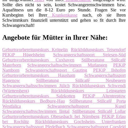
Sollte dies nicht so sein, kostet Schwangerenschwimmen bzw.
Aquafitness um die 8-12 Euro pro Stunde. Fragen Sie vor
Kursbeginn bei Ihrer
Krankenkasse
nach, ob sie Ihren
Schwimmkurs finanziell unterstützt und gehen so fit durch Ihre
Schwangerschaft!
Angebote für Mütter in Ihrer Nähe:
Geburtsvorbereitungskurs Kröpelin
Rückbildungskurs Teisendorf
PEKiP Hügelsheim
Schwangerschaftssport Striesen-Süd
Geburtsvorbereitungskurs Cuxhaven
Stillberatung Stillcafé
Materborn
Schwangerschaftsschwimmen Mutlangen
PEKiP
Namborn
Schwangerschaftssport Gauting
PEKiP Ilshofen
Geburtsvorbereitungskurs Hausham
Schwangerschaftssport
Hagenow
Stillberatung Stillcafé Neubeuern
Schwangerschaftsschwimmen Jülich
Rückbildungskurs Schwendi
(Württemberg)
Rückbildungskurs Leingarten
Geburtsvorbereitungskurs Salzkotten
PEKiP Altentreptow
Rückbildungskurs Bedburg-Hau
Stillberatung Stillcafé Porta
Westfalica
Schwangerschaftssport Kusel
Schwangerschaftsschwimmen Ilmtal
Stillberatung Stillcafé Lollar
Geburtsvorbereitungskurs Oberasbach bei Nürnberg
PEKiP Erlau
bei Rochlitz
Rückbildungskurs Gochsheim, Unterfranken
Schwangerschaftssport Pfedelbach
Schwangerschaftssport Coesfeld