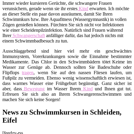
Immer wieder kursieren Gerüchte, die schwangere Frauen
verunsichern, gerade wenn sie ihr erstes
Kind
erwarten. Ich möchte
an dieser Stelle ein paar davon ausräumen, damit Sie Ihren
Schwimmkurs bzw. Ihre Aquafitness (Wassergymnastik) in vollen
Zügen genießen können. Fürchten Sie sich nicht vor Infektionen
wie einer Scheidenpilzinfektion. Natürlich sind Frauen während
Ihrer
Schwangerschaft
anfälliger dafür, das hat jedoch nichts mit
einem Schwimmbadbesuch zu tun.
Ausschlaggebend sind hier viel mehr ein geschwächtes
Immunsystem, Vorerkrankungen sowie die Einnahme bestimmter
Medikamente. Das Chlor in den Schwimmbädern tötet Keime im
Wasser zur Genüge ab. Dennoch sollten Sie Badeschuhe oder
Flipflops
tragen
, wenn Sie auf den nassen Fliesen laufen, um
Fußpilz zu vermeiden. Ebenso wenig wissenschaftlich erwiesen ist,
dass warmes Wasser eine Frühgeburt begünstigt. Ganz sicher ist
aber, dass
Bewegung
im Wasser Ihrem
Kind
und Ihnen gut tut.
Erfreuen Sie sich also an Ihrem Schwangerenschwimmen und
machen Sie sich keine Sorgen!
News zu Schwimmkursen in Schleiden,
Eifel
[feedzy-rss