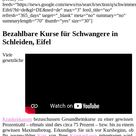
feeds=“https://news.google.com/news/rss/search/section/q/schwimm
Eifel/?hl=de&gl=DE&ned=de“ max=“3″ feed_title=“no“
refresh=“365_days“ target=“_blank“ meta=“no“ summary=“no“
summarylength=“70″ thumb=“yes“ size=“30″]
Bezahlbare Kurse für Schwangere in
Schleiden, Eifel
Viele
gesetzliche
Krankenkassen
bezuschussen Gesundheitskurse zu einer gewissen
Prozentzahl – oftmals sind dies circa 75 Prozent – bzw. bis zu einem
gewissen Maximalbetrag. Erkundigen Sie sich vor Kursbeginn, ob
Ihr ausgewählter
Kurs
von Ihrer
Krankenkasse
mitgetragen wird.