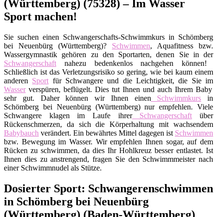
(Württemberg) (75328) – Im Wasser
Sport machen!
Sie suchen einen Schwangerschafts-Schwimmkurs in Schömberg
bei Neuenbürg (Württemberg)?
Schwimmen
, Aquafitness bzw.
Wassergymnastik gehören zu den Sportarten, denen Sie in der
Schwangerschaft
nahezu bedenkenlos nachgehen können!
Schließlich ist das Verletzungsrisiko so gering, wie bei kaum einem
anderen
Sport
für Schwangere und die Leichtigkeit, die Sie im
Wasser
verspüren, beflügelt. Dies tut Ihnen und auch Ihrem Baby
sehr gut. Daher können wir Ihnen einen
Schwimmkurs
in
Schömberg bei Neuenbürg (Württemberg) nur empfehlen. Viele
Schwangere klagen im Laufe ihrer
Schwangerschaft
über
Rückenschmerzen, da sich die Körperhaltung mit wachsendem
Babybauch
verändert. Ein bewährtes Mittel dagegen ist
Schwimmen
bzw. Bewegung im Wasser. Wir empfehlen Ihnen sogar, auf dem
Rücken zu schwimmen, da dies Ihr Hohlkreuz besser entlastet. Ist
Ihnen dies zu anstrengend, fragen Sie den Schwimmmeister nach
einer Schwimmnudel als Stütze.
Dosierter Sport: Schwangerenschwimmen
in Schömberg bei Neuenbürg
(Württemberg) (Baden-Württemberg)