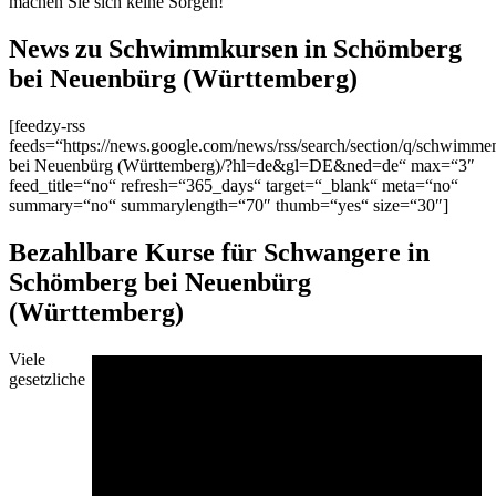
machen Sie sich keine Sorgen!
News zu Schwimmkursen in Schömberg
bei Neuenbürg (Württemberg)
[feedzy-rss
feeds=“https://news.google.com/news/rss/search/section/q/schwi
bei Neuenbürg (Württemberg)/?hl=de&gl=DE&ned=de“ max=“3″
feed_title=“no“ refresh=“365_days“ target=“_blank“ meta=“no“
summary=“no“ summarylength=“70″ thumb=“yes“ size=“30″]
Bezahlbare Kurse für Schwangere in
Schömberg bei Neuenbürg
(Württemberg)
Viele
gesetzliche