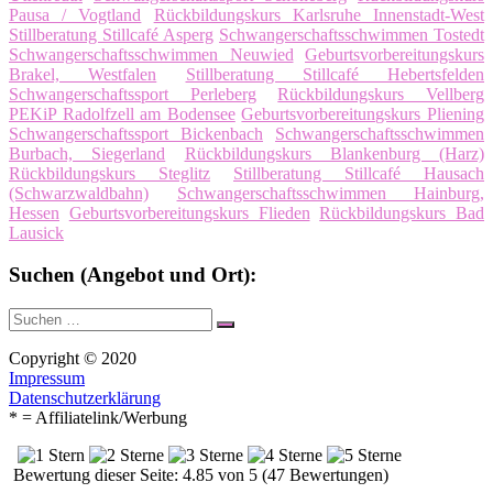
Pausa / Vogtland
Rückbildungskurs Karlsruhe Innenstadt-West
Stillberatung Stillcafé Asperg
Schwangerschaftsschwimmen Tostedt
Schwangerschaftsschwimmen Neuwied
Geburtsvorbereitungskurs
Brakel, Westfalen
Stillberatung Stillcafé Hebertsfelden
Schwangerschaftssport Perleberg
Rückbildungskurs Vellberg
PEKiP Radolfzell am Bodensee
Geburtsvorbereitungskurs Pliening
Schwangerschaftssport Bickenbach
Schwangerschaftsschwimmen
Burbach, Siegerland
Rückbildungskurs Blankenburg (Harz)
Rückbildungskurs Steglitz
Stillberatung Stillcafé Hausach
(Schwarzwaldbahn)
Schwangerschaftsschwimmen Hainburg,
Hessen
Geburtsvorbereitungskurs Flieden
Rückbildungskurs Bad
Lausick
Suchen (Angebot und Ort):
Suche
Suchen
nach:
Copyright © 2020
Impressum
Datenschutzerklärung
* = Affiliatelink/Werbung
Bewertung dieser Seite: 4.85 von 5 (47 Bewertungen)