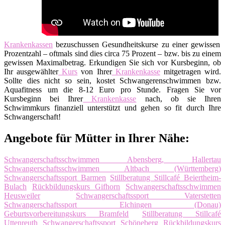
Krankenkassen
bezuschussen Gesundheitskurse zu einer gewissen
Prozentzahl – oftmals sind dies circa 75 Prozent – bzw. bis zu einem
gewissen Maximalbetrag. Erkundigen Sie sich vor Kursbeginn, ob
Ihr ausgewählter
Kurs
von Ihrer
Krankenkasse
mitgetragen wird.
Sollte dies nicht so sein, kostet Schwangerenschwimmen bzw.
Aquafitness um die 8-12 Euro pro Stunde. Fragen Sie vor
Kursbeginn bei Ihrer
Krankenkasse
nach, ob sie Ihren
Schwimmkurs finanziell unterstützt und gehen so fit durch Ihre
Schwangerschaft!
Angebote für Mütter in Ihrer Nähe:
Schwangerschaftsschwimmen Abensberg, Hallertau
Schwangerschaftsschwimmen Altbach (Württemberg)
Schwangerschaftssport Barmen
Stillberatung Stillcafé Beiertheim-
Bulach
Rückbildungskurs Gifhorn
Schwangerschaftsschwimmen
Heusweiler
Schwangerschaftssport Vaterstetten
Schwangerschaftssport Elchingen (Donau)
Geburtsvorbereitungskurs Bramfeld
Stillberatung Stillcafé
Uttenreuth
Schwangerschaftssport Schöneberg
Rückbildungskurs