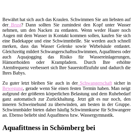
Bewährt hat sich auch das Kraulen. Schwimmen Sie am liebsten auf
der
Brust
? Dann sollten Sie zumindest den Kopf unter Wasser
nehmen, um den Nacken zu entlasten. Wenn weder Haare noch
Augen mit dem Wasser in Kontakt kommen sollen, kaufen Sie sich
eine Badekappe und eine Schwimmbrille. Sie werden auch schnell
merken, dass das Wasser Gelenke sowie Wirbelsäule entlastet.
Gleichzeitig mildert Schwangerschaftsschwimmen, Aquafitness oder
auch Aquajogging das Risiko für Wassereinlagerungen,
Hämorrhoiden oder Krampfadern. Durch Ihre erhöhte
Atemfrequenz verbessert sich Ihre Sauerstoffzufuhr und dadurch die
Ihres Babys.
Zu guter letzt bleiben Sie auch in der
Schwangerschaft
sicher in
Bewegung
, gerade wenn Sie einen festen Termin haben. Man neigt
aufgrund der größeren körperlichen Belastung und dem Ruhebedarf
ganz automatisch zur Zurückhaltung. Jetzt gilt es nur noch, den
inneren Schweinehund zu überwinden, am besten in der Gruppe.
Schwimmbäder bieten daher häufig Schwimmkurse für Schwangere
an. Ebenso beliebt sind Aquafitness bzw. Wassergymnastik.
Aquafittness in Schömberg bei