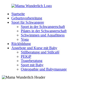
Zurück
zum
Startseite
Inhalt
MamaWunderlich.de
Mutti
Geburtsvorbereitung
sein
Sport für Schwangere
ist
Sport in der Schwangerschaft
wunderbar!
Pilates in der Schwangerschaft
Schwimmen und Aquafitness
Yoga
Rückbildung
Angebote und Kurse mit Baby
Stillberatung und Stillcafé
PEKiP
Trageberatung
Sport mit Baby
Osteopathie und Babymassage