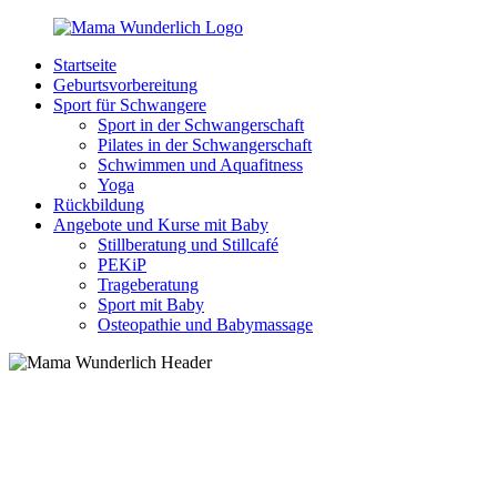
Zurück
zum
Startseite
Inhalt
MamaWunderlich.de
Mutti
Geburtsvorbereitung
sein
Sport für Schwangere
ist
Sport in der Schwangerschaft
wunderbar!
Pilates in der Schwangerschaft
Schwimmen und Aquafitness
Yoga
Rückbildung
Angebote und Kurse mit Baby
Stillberatung und Stillcafé
PEKiP
Trageberatung
Sport mit Baby
Osteopathie und Babymassage