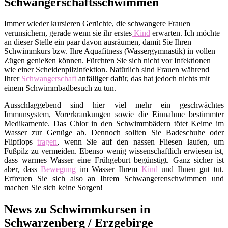
Schwangerschaftsschwimmen
Immer wieder kursieren Gerüchte, die schwangere Frauen
verunsichern, gerade wenn sie ihr erstes
Kind
erwarten. Ich möchte
an dieser Stelle ein paar davon ausräumen, damit Sie Ihren
Schwimmkurs bzw. Ihre Aquafitness (Wassergymnastik) in vollen
Zügen genießen können. Fürchten Sie sich nicht vor Infektionen
wie einer Scheidenpilzinfektion. Natürlich sind Frauen während
Ihrer
Schwangerschaft
anfälliger dafür, das hat jedoch nichts mit
einem Schwimmbadbesuch zu tun.
Ausschlaggebend sind hier viel mehr ein geschwächtes
Immunsystem, Vorerkrankungen sowie die Einnahme bestimmter
Medikamente. Das Chlor in den Schwimmbädern tötet Keime im
Wasser zur Genüge ab. Dennoch sollten Sie Badeschuhe oder
Flipflops
tragen
, wenn Sie auf den nassen Fliesen laufen, um
Fußpilz zu vermeiden. Ebenso wenig wissenschaftlich erwiesen ist,
dass warmes Wasser eine Frühgeburt begünstigt. Ganz sicher ist
aber, dass
Bewegung
im Wasser Ihrem
Kind
und Ihnen gut tut.
Erfreuen Sie sich also an Ihrem Schwangerenschwimmen und
machen Sie sich keine Sorgen!
News zu Schwimmkursen in
Schwarzenberg / Erzgebirge