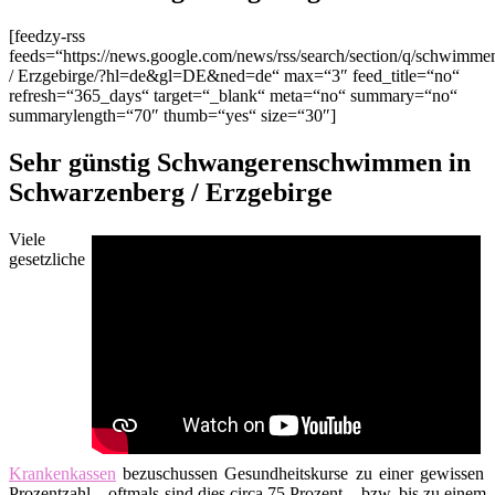
[feedzy-rss
feeds=“https://news.google.com/news/rss/search/section/q/schwim
/ Erzgebirge/?hl=de&gl=DE&ned=de“ max=“3″ feed_title=“no“
refresh=“365_days“ target=“_blank“ meta=“no“ summary=“no“
summarylength=“70″ thumb=“yes“ size=“30″]
Sehr günstig Schwangerenschwimmen in
Schwarzenberg / Erzgebirge
Viele
gesetzliche
Krankenkassen
bezuschussen Gesundheitskurse zu einer gewissen
Prozentzahl – oftmals sind dies circa 75 Prozent – bzw. bis zu einem