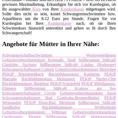
gewissen Maximalbetrag. Erkundigen Sie sich vor Kursbeginn, ob
Ihr ausgewählter
Kurs
von Ihrer
Krankenkasse
mitgetragen wird.
Sollte dies nicht so sein, kostet Schwangerenschwimmen bzw.
Aquafitness um die 8-12 Euro pro Stunde. Fragen Sie vor
Kursbeginn bei Ihrer
Krankenkasse
nach, ob sie Ihren
Schwimmkurs finanziell unterstützt und gehen so fit durch Ihre
Schwangerschaft!
Angebote für Mütter in Ihrer Nähe:
Schwangerschaftsschwimmen Westoverledingen
Geburtsvorbereitungskurs Kemnath, Stadt
Stillberatung Stillcafé
Glashütte, Sachsen
Stillberatung Stillcafé Lindau (Bodensee)
Schwangerschaftssport Coburg
Geburtsvorbereitungskurs Morschen
PEKiP Rheinbreitbach
Rückbildungskurs Kaisheim
PEKiP
Marzahn
Rückbildungskurs Melsungen
PEKiP Nieder-Olm
Rückbildungskurs Barleben
PEKiP Scheinfeld
PEKiP Mühlhausen-
Ehingen
Stillberatung Stillcafé Krakow am See
Schwangerschaftssport Crivitz
Geburtsvorbereitungskurs Apen
Schwangerschaftssport Bad Gottleuba-Berggießhübel
PEKiP
Weingarten
PEKiP Horn-Bad Meinberg
Stillberatung Stillcafé
Sandhofen
Rückbildungskurs Wölfersheim
Geburtsvorbereitungskurs Wittenau
Geburtsvorbereitungskurs
Greifenstein, Hessen
Stillberatung Stillcafé Waidmannslust