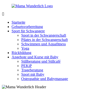
Zurück
zum
Inhalt
MamaWunderlich.de
Mutti
sein
Startseite
ist
Geburtsvorbereitung
wunderbar!
Sport für Schwangere
Sport in der Schwangerschaft
Pilates in der Schwangerschaft
Schwimmen und Aquafitness
Yoga
Rückbildung
Angebote und Kurse mit Baby
Stillberatung und Stillcafé
PEKiP
Trageberatung
Sport mit Baby
Osteopathie und Babymassage