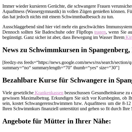
Immer wieder kursieren Gerüchte, die schwangere Frauen verunsichern
Aquafitness (Wassergymnastik) in vollen Zügen genießen können. Fürc
das hat jedoch nichts mit einem Schwimmbadbesuch zu tun.
Ausschlaggebend sind hier viel mehr ein geschwächtes Immunsyste
Dennoch sollten Sie Badeschuhe oder Flipflops
tragen
, wenn Sie au
begünstigt. Ganz sicher ist aber, dass Bewegung im Wasser Ihrem
Ki
News zu Schwimmkursen in Spangenberg,
[feedzy-rss feeds=“https://news.google.com/news/rss/search/sect
summary=“no“ summarylength=“70″ thumb=“yes“ size=“30″]
Bezahlbare Kurse für Schwangere in Span
Viele gesetzliche
Krankenkassen
bezuschussen Gesundheitskurse zu ei
gewissen Maximalbetrag. Erkundigen Sie sich vor Kursbeginn, ob Ih
sein, kostet Schwangerenschwimmen bzw. Aquafitness um die 8-12 E
Ihren Schwimmkurs finanziell unterstützt und gehen so fit durch Ihre
Angebote für Mütter in Ihrer Nähe: