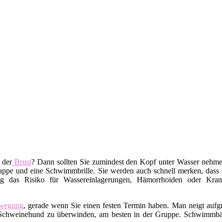
 der
Brust
? Dann sollten Sie zumindest den Kopf unter Wasser nehm
pe und eine Schwimmbrille. Sie werden auch schnell merken, dass da
g das Risiko für Wassereinlagerungen, Hämorrhoiden oder Kramp
wegung
, gerade wenn Sie einen festen Termin haben. Man neigt auf
ren Schweinehund zu überwinden, am besten in der Gruppe. Schwimm