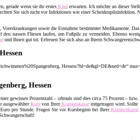
, gerade wenn sie ihr erstes
Kind
erwarten. Ich möchte an dieser Ste
hten Sie sich nicht vor Infektionen wie einer Scheidenpilzinfektion. 
m, Vorerkrankungen sowie die Einnahme bestimmter Medikamente. Das
f den nassen Fliesen laufen, um Fußpilz zu vermeiden. Ebenso wenig
nd
und Ihnen gut tut. Erfreuen Sie sich also an Ihrem Schwangerensc
 Hessen
ion/q/schwimmen%20Spangenberg, Hessen/?hl=de&gl=DE&ned=de“ max=“
genberg, Hessen
ner gewissen Prozentzahl – oftmals sind dies circa 75 Prozent – bzw. 
r ausgewählter
Kurs
von Ihrer
Krankenkasse
mitgetragen wird. Sollte 
uro pro Stunde. Fragen Sie vor Kursbeginn bei Ihrer
Krankenkasse
 Schwangerschaft!