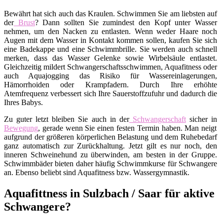
Bewährt hat sich auch das Kraulen. Schwimmen Sie am liebsten auf
der
Brust
? Dann sollten Sie zumindest den Kopf unter Wasser
nehmen, um den Nacken zu entlasten. Wenn weder Haare noch
Augen mit dem Wasser in Kontakt kommen sollen, kaufen Sie sich
eine Badekappe und eine Schwimmbrille. Sie werden auch schnell
merken, dass das Wasser Gelenke sowie Wirbelsäule entlastet.
Gleichzeitig mildert Schwangerschaftsschwimmen, Aquafitness oder
auch Aquajogging das Risiko für Wassereinlagerungen,
Hämorrhoiden oder Krampfadern. Durch Ihre erhöhte
Atemfrequenz verbessert sich Ihre Sauerstoffzufuhr und dadurch die
Ihres Babys.
Zu guter letzt bleiben Sie auch in der
Schwangerschaft
sicher in
Bewegung
, gerade wenn Sie einen festen Termin haben. Man neigt
aufgrund der größeren körperlichen Belastung und dem Ruhebedarf
ganz automatisch zur Zurückhaltung. Jetzt gilt es nur noch, den
inneren Schweinehund zu überwinden, am besten in der Gruppe.
Schwimmbäder bieten daher häufig Schwimmkurse für Schwangere
an. Ebenso beliebt sind Aquafitness bzw. Wassergymnastik.
Aquafittness in Sulzbach / Saar für aktive
Schwangere?