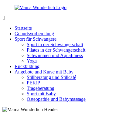
Zurück
zum
Inhalt
MamaWunderlich.de
Mutti
sein
Startseite
ist
Geburtsvorbereitung
wunderbar!
Sport für Schwangere
Sport in der Schwangerschaft
Pilates in der Schwangerschaft
Schwimmen und Aquafitness
Yoga
Rückbildung
Angebote und Kurse mit Baby
Stillberatung und Stillcafé
PEKiP
Trageberatung
Sport mit Baby
Osteopathie und Babymassage