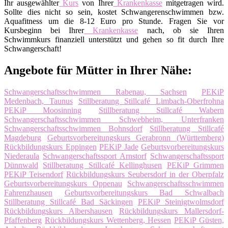
Ihr ausgewählter
Kurs
von Ihrer
Krankenkasse
mitgetragen wird.
Sollte dies nicht so sein, kostet Schwangerenschwimmen bzw.
Aquafitness um die 8-12 Euro pro Stunde. Fragen Sie vor
Kursbeginn bei Ihrer
Krankenkasse
nach, ob sie Ihren
Schwimmkurs finanziell unterstützt und gehen so fit durch Ihre
Schwangerschaft!
Angebote für Mütter in Ihrer Nähe:
Schwangerschaftsschwimmen Rabenau, Sachsen
PEKiP
Medenbach, Taunus
Stillberatung Stillcafé Limbach-Oberfrohna
PEKiP Moosinning
Stillberatung Stillcafé Wabern
Schwangerschaftsschwimmen Schwebheim, Unterfranken
Schwangerschaftsschwimmen Bohnsdorf
Stillberatung Stillcafé
Magdeburg
Geburtsvorbereitungskurs Gerabronn (Württemberg)
Rückbildungskurs Eppingen
PEKiP Jade
Geburtsvorbereitungskurs
Niederaula
Schwangerschaftssport Arnstorf
Schwangerschaftssport
Dünnwald
Stillberatung Stillcafé Kellinghusen
PEKiP Grimmen
PEKiP Teisendorf
Rückbildungskurs Seubersdorf in der Oberpfalz
Geburtsvorbereitungskurs Oppenau
Schwangerschaftsschwimmen
Fahrenzhausen
Geburtsvorbereitungskurs Bad Schwalbach
Stillberatung Stillcafé Bad Säckingen
PEKiP Steinigtwolmsdorf
Rückbildungskurs Albershausen
Rückbildungskurs Mallersdorf-
Pfaffenberg
Rückbildungskurs Wettenberg, Hessen
PEKiP Güsten,