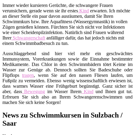
Immer wieder kursieren Gerüchte, die schwangere Frauen
verunsichern, gerade wenn sie ihr erstes
Kind
erwarten. Ich möchte
an dieser Stelle ein paar davon ausräumen, damit Sie Ihren
Schwimmkurs bzw. Ihre Aquafitness (Wassergymnastik) in vollen
Zügen genießen können. Fürchten Sie sich nicht vor Infektionen
wie einer Scheidenpilzinfektion. Natürlich sind Frauen während
Ihrer
Schwangerschaft
anfälliger dafür, das hat jedoch nichts mit
einem Schwimmbadbesuch zu tun.
Ausschlaggebend sind hier viel mehr ein geschwächtes
Immunsystem, Vorerkrankungen sowie die Einnahme bestimmter
Medikamente. Das Chlor in den Schwimmbädern tötet Keime im
Wasser zur Genüge ab. Dennoch sollten Sie Badeschuhe oder
Flipflops
tragen
, wenn Sie auf den nassen Fliesen laufen, um
Fußpilz zu vermeiden. Ebenso wenig wissenschaftlich erwiesen ist,
dass warmes Wasser eine Frühgeburt begünstigt. Ganz sicher ist
aber, dass
Bewegung
im Wasser Ihrem
Kind
und Ihnen gut tut.
Erfreuen Sie sich also an Ihrem Schwangerenschwimmen und
machen Sie sich keine Sorgen!
News zu Schwimmkursen in Sulzbach /
Saar