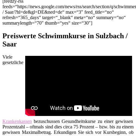
[feedzy-rss
feeds=“https://news.google.com/news/rss/search/section/q/schwim
/ Saar/?hl=de&gl=DE&ned=de“ max=“3″ feed_title=“no“
refresh=“365_days“ target=“_blank“ meta=“no“ summary=“no“
summarylength=“70″ thumb=“yes“ size=“30″]
Preiswerte Schwimmkurse in Sulzbach /
Saar
Viele
gesetzliche
Krankenkassen
bezuschussen Gesundheitskurse zu einer gewissen
Prozentzahl – oftmals sind dies circa 75 Prozent – bzw. bis zu einem
gewissen Maximalbetrag. Erkundigen Sie sich vor Kursbeginn, ob