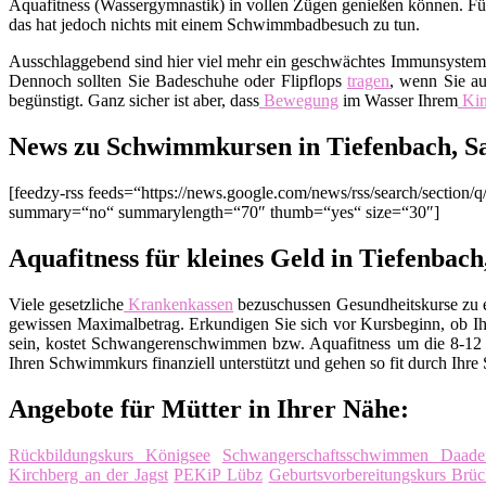
Aquafitness (Wassergymnastik) in vollen Zügen genießen können. Fürc
das hat jedoch nichts mit einem Schwimmbadbesuch zu tun.
Ausschlaggebend sind hier viel mehr ein geschwächtes Immunsyste
Dennoch sollten Sie Badeschuhe oder Flipflops
tragen
, wenn Sie au
begünstigt. Ganz sicher ist aber, dass
Bewegung
im Wasser Ihrem
Ki
News zu Schwimmkursen in Tiefenbach, S
[feedzy-rss feeds=“https://news.google.com/news/rss/search/sect
summary=“no“ summarylength=“70″ thumb=“yes“ size=“30″]
Aquafitness für kleines Geld in Tiefenbach
Viele gesetzliche
Krankenkassen
bezuschussen Gesundheitskurse zu ei
gewissen Maximalbetrag. Erkundigen Sie sich vor Kursbeginn, ob Ih
sein, kostet Schwangerenschwimmen bzw. Aquafitness um die 8-12 E
Ihren Schwimmkurs finanziell unterstützt und gehen so fit durch Ihre
Angebote für Mütter in Ihrer Nähe:
Rückbildungskurs Königsee
Schwangerschaftsschwimmen Daade
Kirchberg an der Jagst
PEKiP Lübz
Geburtsvorbereitungskurs Brü