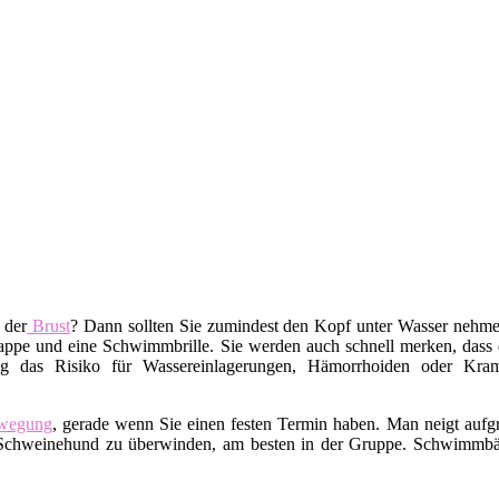
 der
Brust
? Dann sollten Sie zumindest den Kopf unter Wasser nehm
pe und eine Schwimmbrille. Sie werden auch schnell merken, dass da
g das Risiko für Wassereinlagerungen, Hämorrhoiden oder Kramp
wegung
, gerade wenn Sie einen festen Termin haben. Man neigt auf
ren Schweinehund zu überwinden, am besten in der Gruppe. Schwimm