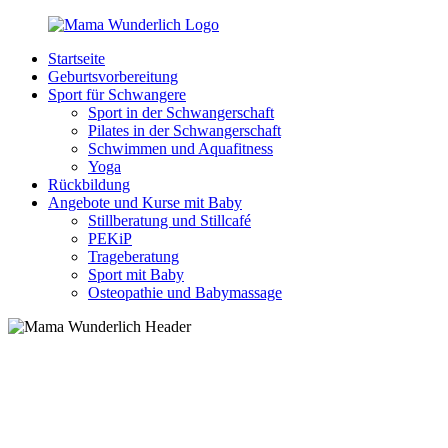
Zurück
zum
Startseite
Inhalt
MamaWunderlich.de
Mutti
Geburtsvorbereitung
sein
Sport für Schwangere
ist
Sport in der Schwangerschaft
wunderbar!
Pilates in der Schwangerschaft
Schwimmen und Aquafitness
Yoga
Rückbildung
Angebote und Kurse mit Baby
Stillberatung und Stillcafé
PEKiP
Trageberatung
Sport mit Baby
Osteopathie und Babymassage