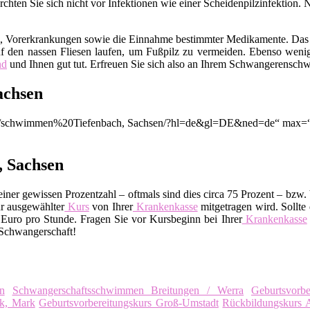
hten Sie sich nicht vor Infektionen wie einer Scheidenpilzinfektion. 
m, Vorerkrankungen sowie die Einnahme bestimmter Medikamente. Das
f den nassen Fliesen laufen, um Fußpilz zu vermeiden. Ebenso wenig
nd
und Ihnen gut tut. Erfreuen Sie sich also an Ihrem Schwangerensc
achsen
ion/q/schwimmen%20Tiefenbach, Sachsen/?hl=de&gl=DE&ned=de“ max=“3
, Sachsen
ner gewissen Prozentzahl – oftmals sind dies circa 75 Prozent – bzw. 
r ausgewählter
Kurs
von Ihrer
Krankenkasse
mitgetragen wird. Sollte 
uro pro Stunde. Fragen Sie vor Kursbeginn bei Ihrer
Krankenkasse
 Schwangerschaft!
n
Schwangerschaftsschwimmen Breitungen / Werra
Geburtsvorbe
ck, Mark
Geburtsvorbereitungskurs Groß-Umstadt
Rückbildungskurs A