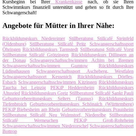
Kursbeginn bei Ihrer
Krankenkasse
nach, ob sie Ihren
Schwimmkurs finanziell unterstützt und gehen so fit durch Ihre
Schwangerschaft!
Angebote für Mütter in Ihrer Nähe:
Rückbildungskurs Niedereimer
Stillberatung Stillcafé Steinfeld
(Oldenburg)
Stillberatung Stillcafé Peitz
Schwangerschaftssport
Öhringen
Rückbildungskurs Tarmstedt
Stillberatung Stillcafé Vorst
Stillberatung Stillcafé Grötzingen
Rückbildungskurs Dillingen an
der Donau
Schwangerschaftsschwimmen Achim bei Bremen
Schwangerschaftsschwimmen Gumtow
Rückbildungskurs
Lüdinghausen
Schwangerschaftssport Ascheberg, Westfalen
Schwangerschaftssport Kessenich
Rückbildungskurs Dörfles-
Esbach
Schwangerschaftsschwimmen Kitzingen
Rückbildungskurs
Taucha bei Leipzig
PEKiP Heddernheim
Rückbildungskurs
Altusried
Rückbildungskurs Greiz
Stillberatung Stillcafé Sankt Pauli
Geburtsvorbereitungskurs Selters (Taunus)
Rückbildungskurs
Tiefenbroich
Geburtsvorbereitungskurs Schönaich (Württemberg)
PEKiP Biebesheim am Rhein
Geburtsvorbereitungskurs Praunheim
Stillberatung Stillcafé Neu Wulmstorf, Niederelbe
Stillberatung
Stillcafé Werneuchen
PEKiP Groß-Rohrheim
Schwangerschaftsschwimmen Niederorschel
Schwangerschaftssport
Bottrop