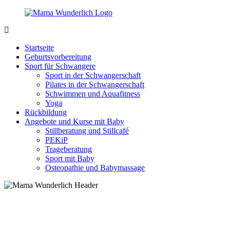
Zurück
zum
Inhalt
MamaWunderlich.de
Mutti
sein
Startseite
ist
Geburtsvorbereitung
wunderbar!
Sport für Schwangere
Sport in der Schwangerschaft
Pilates in der Schwangerschaft
Schwimmen und Aquafitness
Yoga
Rückbildung
Angebote und Kurse mit Baby
Stillberatung und Stillcafé
PEKiP
Trageberatung
Sport mit Baby
Osteopathie und Babymassage