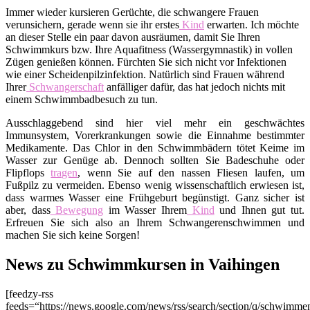
Immer wieder kursieren Gerüchte, die schwangere Frauen
verunsichern, gerade wenn sie ihr erstes
Kind
erwarten. Ich möchte
an dieser Stelle ein paar davon ausräumen, damit Sie Ihren
Schwimmkurs bzw. Ihre Aquafitness (Wassergymnastik) in vollen
Zügen genießen können. Fürchten Sie sich nicht vor Infektionen
wie einer Scheidenpilzinfektion. Natürlich sind Frauen während
Ihrer
Schwangerschaft
anfälliger dafür, das hat jedoch nichts mit
einem Schwimmbadbesuch zu tun.
Ausschlaggebend sind hier viel mehr ein geschwächtes
Immunsystem, Vorerkrankungen sowie die Einnahme bestimmter
Medikamente. Das Chlor in den Schwimmbädern tötet Keime im
Wasser zur Genüge ab. Dennoch sollten Sie Badeschuhe oder
Flipflops
tragen
, wenn Sie auf den nassen Fliesen laufen, um
Fußpilz zu vermeiden. Ebenso wenig wissenschaftlich erwiesen ist,
dass warmes Wasser eine Frühgeburt begünstigt. Ganz sicher ist
aber, dass
Bewegung
im Wasser Ihrem
Kind
und Ihnen gut tut.
Erfreuen Sie sich also an Ihrem Schwangerenschwimmen und
machen Sie sich keine Sorgen!
News zu Schwimmkursen in Vaihingen
[feedzy-rss
feeds=“https://news.google.com/news/rss/search/section/q/schwimm