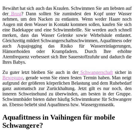
Bewährt hat sich auch das Kraulen. Schwimmen Sie am liebsten auf
der
Brust
? Dann sollten Sie zumindest den Kopf unter Wasser
nehmen, um den Nacken zu entlasten. Wenn weder Haare noch
Augen mit dem Wasser in Kontakt kommen sollen, kaufen Sie sich
eine Badekappe und eine Schwimmbrille. Sie werden auch schnell
merken, dass das Wasser Gelenke sowie Wirbelsäule entlastet.
Gleichzeitig mildert Schwangerschaftsschwimmen, Aquafitness oder
auch Aquajogging das Risiko für Wassereinlagerungen,
Hämorrhoiden oder Krampfadern. Durch Ihre erhöhte
Atemfrequenz verbessert sich Ihre Sauerstoffzufuhr und dadurch die
Ihres Babys.
Zu guter letzt bleiben Sie auch in der
Schwangerschaft
sicher in
Bewegung
, gerade wenn Sie einen festen Termin haben. Man neigt
aufgrund der größeren körperlichen Belastung und dem Ruhebedarf
ganz automatisch zur Zurückhaltung. Jetzt gilt es nur noch, den
inneren Schweinehund zu überwinden, am besten in der Gruppe.
Schwimmbäder bieten daher häufig Schwimmkurse für Schwangere
an. Ebenso beliebt sind Aquafitness bzw. Wassergymnastik.
Aquafittness in Vaihingen für mobile
Schwangere?