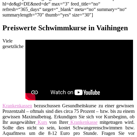
hl=de&gl=DE&ned=de“ max=“3″ feed_title=“no“
refresh=“365_days“ target=“_blank“ meta=“no“ summary=“no“
summarylength=“70″ thumb=“yes“ size=“30″]
Preiswerte Schwimmkurse in Vaihingen
Viele
gesetzliche
Krankenkassen
bezuschussen Gesundheitskurse zu einer gewissen
Prozentzahl – oftmals sind dies circa 75 Prozent – bzw. bis zu einem
gewissen Maximalbetrag. Erkundigen Sie sich vor Kursbeginn, ob
Ihr ausgewählter
Kurs
von Ihrer
Krankenkasse
mitgetragen wird.
Sollte dies nicht so sein, kostet Schwangerenschwimmen bzw.
Aquafitness um die 8-12 Euro pro Stunde. Fragen Sie vor