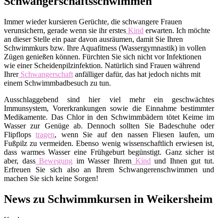
Schwangerschaftsschwimmen
Immer wieder kursieren Gerüchte, die schwangere Frauen
verunsichern, gerade wenn sie ihr erstes
Kind
erwarten. Ich möchte
an dieser Stelle ein paar davon ausräumen, damit Sie Ihren
Schwimmkurs bzw. Ihre Aquafitness (Wassergymnastik) in vollen
Zügen genießen können. Fürchten Sie sich nicht vor Infektionen
wie einer Scheidenpilzinfektion. Natürlich sind Frauen während
Ihrer
Schwangerschaft
anfälliger dafür, das hat jedoch nichts mit
einem Schwimmbadbesuch zu tun.
Ausschlaggebend sind hier viel mehr ein geschwächtes
Immunsystem, Vorerkrankungen sowie die Einnahme bestimmter
Medikamente. Das Chlor in den Schwimmbädern tötet Keime im
Wasser zur Genüge ab. Dennoch sollten Sie Badeschuhe oder
Flipflops
tragen
, wenn Sie auf den nassen Fliesen laufen, um
Fußpilz zu vermeiden. Ebenso wenig wissenschaftlich erwiesen ist,
dass warmes Wasser eine Frühgeburt begünstigt. Ganz sicher ist
aber, dass
Bewegung
im Wasser Ihrem
Kind
und Ihnen gut tut.
Erfreuen Sie sich also an Ihrem Schwangerenschwimmen und
machen Sie sich keine Sorgen!
News zu Schwimmkursen in Weikersheim