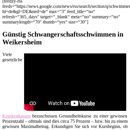
[feedzy-rss
feeds=“https://news.google.com/news/rss/search/section/q/schwim
hl=de&gl=DE&ned=de“ max=“3″ feed_title=“no“
refresh=“365_days“ target=“_blank“ meta=“no“ summary=“no“
summarylength=“70″ thumb=“yes“ size=“30″]
Günstig Schwangerschaftsschwimmen in
Weikersheim
Viele
gesetzliche
Krankenkassen
bezuschussen Gesundheitskurse zu einer gewissen
Prozentzahl – oftmals sind dies circa 75 Prozent – bzw. bis zu einem
gewissen Maximalbetrag. Erkundigen Sie sich vor Kursbeginn, ob