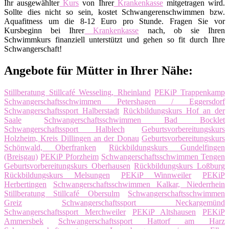
Ihr ausgewählter
Kurs
von Ihrer
Krankenkasse
mitgetragen wird.
Sollte dies nicht so sein, kostet Schwangerenschwimmen bzw.
Aquafitness um die 8-12 Euro pro Stunde. Fragen Sie vor
Kursbeginn bei Ihrer
Krankenkasse
nach, ob sie Ihren
Schwimmkurs finanziell unterstützt und gehen so fit durch Ihre
Schwangerschaft!
Angebote für Mütter in Ihrer Nähe:
Stillberatung Stillcafé Wesseling, Rheinland
PEKiP Trappenkamp
Schwangerschaftsschwimmen Petershagen / Eggersdorf
Schwangerschaftssport Halberstadt
Rückbildungskurs Hof an der
Saale
Schwangerschaftsschwimmen Bad Bocklet
Schwangerschaftssport Halblech
Geburtsvorbereitungskurs
Holzheim, Kreis Dillingen an der Donau
Geburtsvorbereitungskurs
Schönwald, Oberfranken
Rückbildungskurs Gundelfingen
(Breisgau)
PEKiP Pforzheim
Schwangerschaftsschwimmen Tengen
Geburtsvorbereitungskurs Oberhausen
Rückbildungskurs Loßburg
Rückbildungskurs Melsungen
PEKiP Winnweiler
PEKiP
Herbertingen
Schwangerschaftsschwimmen Kalkar, Niederrhein
Stillberatung Stillcafé Obersulm
Schwangerschaftsschwimmen
Greiz
Schwangerschaftssport Neckargemünd
Schwangerschaftssport Merchweiler
PEKiP Altshausen
PEKiP
Ammersbek
Schwangerschaftssport Hattorf am Harz