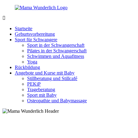
Zurück
zum
Inhalt
MamaWunderlich.de
Mutti
sein
Startseite
ist
Geburtsvorbereitung
wunderbar!
Sport für Schwangere
Sport in der Schwangerschaft
Pilates in der Schwangerschaft
Schwimmen und Aquafitness
Yoga
Rückbildung
Angebote und Kurse mit Baby
Stillberatung und Stillcafé
PEKiP
Trageberatung
Sport mit Baby
Osteopathie und Babymassage