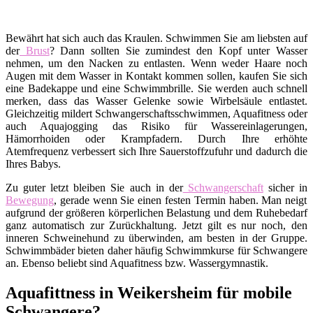
Bewährt hat sich auch das Kraulen. Schwimmen Sie am liebsten auf
der
Brust
? Dann sollten Sie zumindest den Kopf unter Wasser
nehmen, um den Nacken zu entlasten. Wenn weder Haare noch
Augen mit dem Wasser in Kontakt kommen sollen, kaufen Sie sich
eine Badekappe und eine Schwimmbrille. Sie werden auch schnell
merken, dass das Wasser Gelenke sowie Wirbelsäule entlastet.
Gleichzeitig mildert Schwangerschaftsschwimmen, Aquafitness oder
auch Aquajogging das Risiko für Wassereinlagerungen,
Hämorrhoiden oder Krampfadern. Durch Ihre erhöhte
Atemfrequenz verbessert sich Ihre Sauerstoffzufuhr und dadurch die
Ihres Babys.
Zu guter letzt bleiben Sie auch in der
Schwangerschaft
sicher in
Bewegung
, gerade wenn Sie einen festen Termin haben. Man neigt
aufgrund der größeren körperlichen Belastung und dem Ruhebedarf
ganz automatisch zur Zurückhaltung. Jetzt gilt es nur noch, den
inneren Schweinehund zu überwinden, am besten in der Gruppe.
Schwimmbäder bieten daher häufig Schwimmkurse für Schwangere
an. Ebenso beliebt sind Aquafitness bzw. Wassergymnastik.
Aquafittness in Weikersheim für mobile
Schwangere?