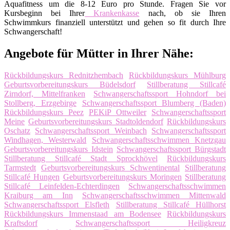
Aquafitness um die 8-12 Euro pro Stunde. Fragen Sie vor
Kursbeginn bei Ihrer
Krankenkasse
nach, ob sie Ihren
Schwimmkurs finanziell unterstützt und gehen so fit durch Ihre
Schwangerschaft!
Angebote für Mütter in Ihrer Nähe:
Rückbildungskurs Rednitzhembach
Rückbildungskurs Mühlburg
Geburtsvorbereitungskurs Büdelsdorf
Stillberatung Stillcafé
Zirndorf, Mittelfranken
Schwangerschaftssport Hohndorf bei
Stollberg, Erzgebirge
Schwangerschaftssport Blumberg (Baden)
Rückbildungskurs Peez
PEKiP Ottweiler
Schwangerschaftssport
Meine
Geburtsvorbereitungskurs Stadtoldendorf
Rückbildungskurs
Oschatz
Schwangerschaftssport Weinbach
Schwangerschaftssport
Windhagen, Westerwald
Schwangerschaftsschwimmen Knetzgau
Geburtsvorbereitungskurs Idstein
Schwangerschaftssport Bürgstadt
Stillberatung Stillcafé Stadt Sprockhövel
Rückbildungskurs
Tarmstedt
Geburtsvorbereitungskurs Schwentinental
Stillberatung
Stillcafé Hungen
Geburtsvorbereitungskurs Moringen
Stillberatung
Stillcafé Leinfelden-Echterdingen
Schwangerschaftsschwimmen
Kraiburg am Inn
Schwangerschaftsschwimmen Mittenwald
Schwangerschaftssport Elsfleth
Stillberatung Stillcafé Hüllhorst
Rückbildungskurs Immenstaad am Bodensee
Rückbildungskurs
Kraftsdorf
Schwangerschaftssport Heiligkreuz