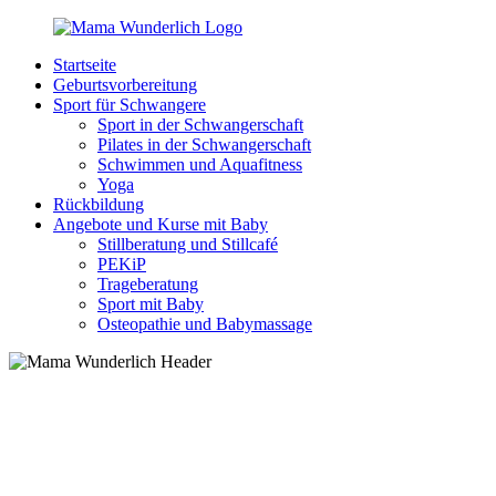
Zurück
zum
Startseite
Inhalt
MamaWunderlich.de
Mutti
Geburtsvorbereitung
sein
Sport für Schwangere
ist
Sport in der Schwangerschaft
wunderbar!
Pilates in der Schwangerschaft
Schwimmen und Aquafitness
Yoga
Rückbildung
Angebote und Kurse mit Baby
Stillberatung und Stillcafé
PEKiP
Trageberatung
Sport mit Baby
Osteopathie und Babymassage