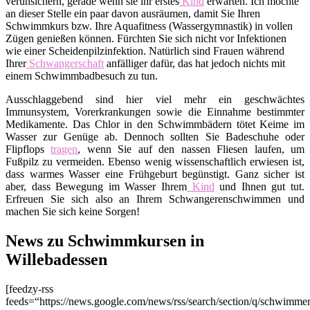
verunsichern, gerade wenn sie ihr erstes
Kind
erwarten. Ich möchte
an dieser Stelle ein paar davon ausräumen, damit Sie Ihren
Schwimmkurs bzw. Ihre Aquafitness (Wassergymnastik) in vollen
Zügen genießen können. Fürchten Sie sich nicht vor Infektionen
wie einer Scheidenpilzinfektion. Natürlich sind Frauen während
Ihrer
Schwangerschaft
anfälliger dafür, das hat jedoch nichts mit
einem Schwimmbadbesuch zu tun.
Ausschlaggebend sind hier viel mehr ein geschwächtes
Immunsystem, Vorerkrankungen sowie die Einnahme bestimmter
Medikamente. Das Chlor in den Schwimmbädern tötet Keime im
Wasser zur Genüge ab. Dennoch sollten Sie Badeschuhe oder
Flipflops
tragen
, wenn Sie auf den nassen Fliesen laufen, um
Fußpilz zu vermeiden. Ebenso wenig wissenschaftlich erwiesen ist,
dass warmes Wasser eine Frühgeburt begünstigt. Ganz sicher ist
aber, dass Bewegung im Wasser Ihrem
Kind
und Ihnen gut tut.
Erfreuen Sie sich also an Ihrem Schwangerenschwimmen und
machen Sie sich keine Sorgen!
News zu Schwimmkursen in
Willebadessen
[feedzy-rss
feeds=“https://news.google.com/news/rss/search/section/q/schwimm