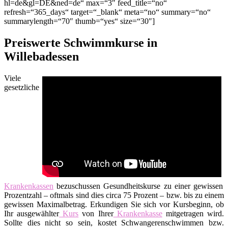
hl=de&gl=DE&ned=de“ max=“3″ feed_title=“no“
refresh=“365_days“ target=“_blank“ meta=“no“ summary=“no“
summarylength=“70″ thumb=“yes“ size=“30″]
Preiswerte Schwimmkurse in
Willebadessen
Viele
gesetzliche
Krankenkassen
bezuschussen Gesundheitskurse zu einer gewissen
Prozentzahl – oftmals sind dies circa 75 Prozent – bzw. bis zu einem
gewissen Maximalbetrag. Erkundigen Sie sich vor Kursbeginn, ob
Ihr ausgewählter
Kurs
von Ihrer
Krankenkasse
mitgetragen wird.
Sollte dies nicht so sein, kostet Schwangerenschwimmen bzw.