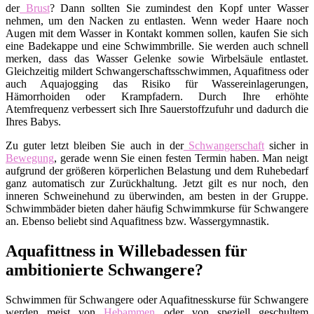
der
Brust
? Dann sollten Sie zumindest den Kopf unter Wasser
nehmen, um den Nacken zu entlasten. Wenn weder Haare noch
Augen mit dem Wasser in Kontakt kommen sollen, kaufen Sie sich
eine Badekappe und eine Schwimmbrille. Sie werden auch schnell
merken, dass das Wasser Gelenke sowie Wirbelsäule entlastet.
Gleichzeitig mildert Schwangerschaftsschwimmen, Aquafitness oder
auch Aquajogging das Risiko für Wassereinlagerungen,
Hämorrhoiden oder Krampfadern. Durch Ihre erhöhte
Atemfrequenz verbessert sich Ihre Sauerstoffzufuhr und dadurch die
Ihres Babys.
Zu guter letzt bleiben Sie auch in der
Schwangerschaft
sicher in
Bewegung
, gerade wenn Sie einen festen Termin haben. Man neigt
aufgrund der größeren körperlichen Belastung und dem Ruhebedarf
ganz automatisch zur Zurückhaltung. Jetzt gilt es nur noch, den
inneren Schweinehund zu überwinden, am besten in der Gruppe.
Schwimmbäder bieten daher häufig Schwimmkurse für Schwangere
an. Ebenso beliebt sind Aquafitness bzw. Wassergymnastik.
Aquafittness in Willebadessen für
ambitionierte Schwangere?
Schwimmen für Schwangere oder Aquafitnesskurse für Schwangere
werden meist von
Hebammen
oder von speziell geschultem