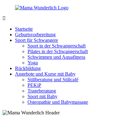
Zurück
zum
Inhalt
MamaWunderlich.de
Mutti
sein
Startseite
ist
Geburtsvorbereitung
wunderbar!
Sport für Schwangere
Sport in der Schwangerschaft
Pilates in der Schwangerschaft
Schwimmen und Aquafitness
Yoga
Rückbildung
Angebote und Kurse mit Baby
Stillberatung und Stillcafé
PEKiP
Trageberatung
Sport mit Baby
Osteopathie und Babymassage