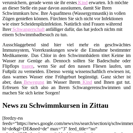
verunsichern, gerade wenn sie ihr erstes
Kind
erwarten. Ich möchte
an dieser Stelle ein paar davon ausräumen, damit Sie Ihren
Schwimmkurs bzw. Ihre Aquafitness (Wassergymnastik) in vollen
Zügen genießen können. Fürchten Sie sich nicht vor Infektionen
wie einer Scheidenpilzinfektion. Natürlich sind Frauen während
Ihrer
Schwangerschaft
anfälliger dafür, das hat jedoch nichts mit
einem Schwimmbadbesuch zu tun.
Ausschlaggebend sind hier viel mehr ein geschwächtes
Immunsystem, Vorerkrankungen sowie die Einnahme bestimmter
Medikamente. Das Chlor in den Schwimmbädern tötet Keime im
Wasser zur Genüge ab. Dennoch sollten Sie Badeschuhe oder
Flipflops
tragen
, wenn Sie auf den nassen Fliesen laufen, um
Fußpilz zu vermeiden. Ebenso wenig wissenschaftlich erwiesen ist,
dass warmes Wasser eine Frühgeburt begünstigt. Ganz sicher ist
aber, dass
Bewegung
im Wasser Ihrem
Kind
und Ihnen gut tut.
Erfreuen Sie sich also an Ihrem Schwangerenschwimmen und
machen Sie sich keine Sorgen!
News zu Schwimmkursen in Zittau
[feedzy-rss
feeds=“https://news.google.com/news/rss/search/section/q/schwimme
hl=de&gl=DE&ned=de“ max=“3″ feed_title=“no“