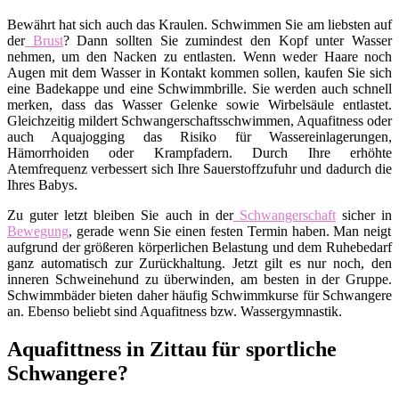
Bewährt hat sich auch das Kraulen. Schwimmen Sie am liebsten auf
der
Brust
? Dann sollten Sie zumindest den Kopf unter Wasser
nehmen, um den Nacken zu entlasten. Wenn weder Haare noch
Augen mit dem Wasser in Kontakt kommen sollen, kaufen Sie sich
eine Badekappe und eine Schwimmbrille. Sie werden auch schnell
merken, dass das Wasser Gelenke sowie Wirbelsäule entlastet.
Gleichzeitig mildert Schwangerschaftsschwimmen, Aquafitness oder
auch Aquajogging das Risiko für Wassereinlagerungen,
Hämorrhoiden oder Krampfadern. Durch Ihre erhöhte
Atemfrequenz verbessert sich Ihre Sauerstoffzufuhr und dadurch die
Ihres Babys.
Zu guter letzt bleiben Sie auch in der
Schwangerschaft
sicher in
Bewegung
, gerade wenn Sie einen festen Termin haben. Man neigt
aufgrund der größeren körperlichen Belastung und dem Ruhebedarf
ganz automatisch zur Zurückhaltung. Jetzt gilt es nur noch, den
inneren Schweinehund zu überwinden, am besten in der Gruppe.
Schwimmbäder bieten daher häufig Schwimmkurse für Schwangere
an. Ebenso beliebt sind Aquafitness bzw. Wassergymnastik.
Aquafittness in Zittau für sportliche
Schwangere?