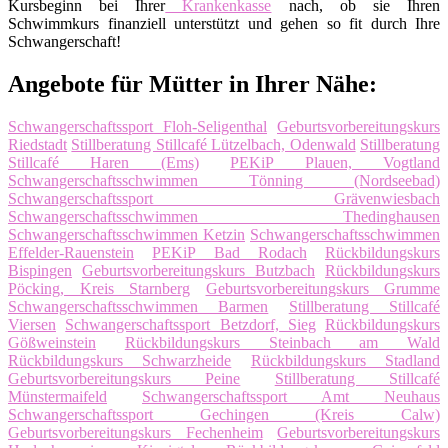
Kursbeginn bei Ihrer
Krankenkasse
nach, ob sie Ihren
Schwimmkurs finanziell unterstützt und gehen so fit durch Ihre
Schwangerschaft!
Angebote für Mütter in Ihrer Nähe:
Schwangerschaftssport Floh-Seligenthal
Geburtsvorbereitungskurs
Riedstadt
Stillberatung Stillcafé Lützelbach, Odenwald
Stillberatung
Stillcafé Haren (Ems)
PEKiP Plauen, Vogtland
Schwangerschaftsschwimmen Tönning (Nordseebad)
Schwangerschaftssport Grävenwiesbach
Schwangerschaftsschwimmen Thedinghausen
Schwangerschaftsschwimmen Ketzin
Schwangerschaftsschwimmen
Effelder-Rauenstein
PEKiP Bad Rodach
Rückbildungskurs
Bispingen
Geburtsvorbereitungskurs Butzbach
Rückbildungskurs
Pöcking, Kreis Starnberg
Geburtsvorbereitungskurs Grumme
Schwangerschaftsschwimmen Barmen
Stillberatung Stillcafé
Viersen
Schwangerschaftssport Betzdorf, Sieg
Rückbildungskurs
Gößweinstein
Rückbildungskurs Steinbach am Wald
Rückbildungskurs Schwarzheide
Rückbildungskurs Stadland
Geburtsvorbereitungskurs Peine
Stillberatung Stillcafé
Münstermaifeld
Schwangerschaftssport Amt Neuhaus
Schwangerschaftssport Gechingen (Kreis Calw)
Geburtsvorbereitungskurs Fechenheim
Geburtsvorbereitungskurs