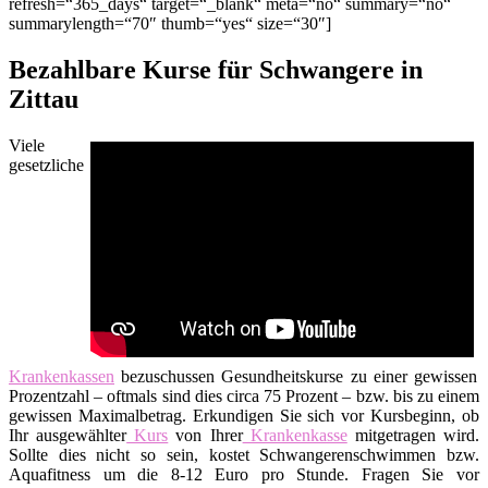
refresh=“365_days“ target=“_blank“ meta=“no“ summary=“no“
summarylength=“70″ thumb=“yes“ size=“30″]
Bezahlbare Kurse für Schwangere in
Zittau
Viele
gesetzliche
Krankenkassen
bezuschussen Gesundheitskurse zu einer gewissen
Prozentzahl – oftmals sind dies circa 75 Prozent – bzw. bis zu einem
gewissen Maximalbetrag. Erkundigen Sie sich vor Kursbeginn, ob
Ihr ausgewählter
Kurs
von Ihrer
Krankenkasse
mitgetragen wird.
Sollte dies nicht so sein, kostet Schwangerenschwimmen bzw.
Aquafitness um die 8-12 Euro pro Stunde. Fragen Sie vor