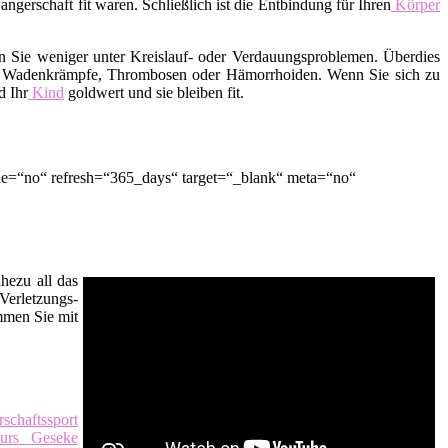
erschaft fit waren. Schließlich ist die Entbindung für Ihren
Körper
en Sie weniger unter Kreislauf- oder Verdauungsproblemen. Überdies
der Wadenkrämpfe, Thrombosen oder Hämorrhoiden. Wenn Sie sich zu
d Ihr
Kind
goldwert und sie bleiben fit.
tle=“no“ refresh=“365_days“ target=“_blank“ meta=“no“
hezu all das
Verletzungs-
men Sie mit
schaftssport
kurs Geseke