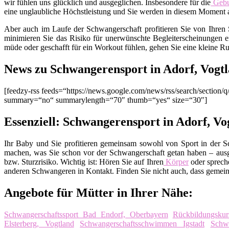
wir fühlen uns glücklich und ausgeglichen. Insbesondere für die
Gebu
eine unglaubliche Höchstleistung und Sie werden in diesem Moment al
Aber auch im Laufe der Schwangerschaft profitieren Sie von Ihren 
minimieren Sie das Risiko für unerwünschte Begleiterscheinungen
müde oder geschafft für ein Workout fühlen, gehen Sie eine kleine Ru
News zu Schwangerensport in Adorf, Vogt
[feedzy-rss feeds=“https://news.google.com/news/rss/search/secti
summary=“no“ summarylength=“70″ thumb=“yes“ size=“30″]
Essenziell: Schwangerensport in Adorf, Vo
Ihr Baby und Sie profitieren gemeinsam sowohl von Sport in der S
machen, was Sie schon vor der Schwangerschaft getan haben – ausg
bzw. Sturzrisiko. Wichtig ist: Hören Sie auf Ihren
Körper
oder spreche
anderen Schwangeren in Kontakt. Finden Sie nicht auch, dass gemein
Angebote für Mütter in Ihrer Nähe:
Schwangerschaftssport Bad Endorf, Oberbayern
Rückbildungsku
Elsterberg, Vogtland
Schwangerschaftsschwimmen Igstadt
Schwa