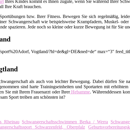
rt
Ihres Kindes kommt es Ihnen zugute, wenn Sie während Ihrer Schwang
l Ihre Kraft brauchen.
Sportübungen bzw. Ihrer Fitness. Bewegen Sie sich regelmäßig, leid
 einer Schwangerschaft wie beispielsweise Krampfadern, Muskel- o
nde spazieren. Jede noch so kleine oder kurze Bewegung ist für Sie un
land
on/q/sport%20Adorf, Vogtland/?hl=de&gl=DE&ned=de“ max=“3″ feed_ti
gtland
chwangerschaft als auch von leichter Bewegung. Dabei dürfen Sie na
enommen sind harte Trainingseinheiten und Sportarten mit erhöhtem 
n Sie mit Ihrem Frauenarzt oder Ihrer
Hebamme
. Währenddessen kom
sam Sport treiben am schönsten ist?
rs Rheinau
Schwangerschaftsschwimmen Berka / Werra
Schwanger
ngerschaftssport Schwarzenfeld, Oberpfalz
Geburtsvorbereitungs