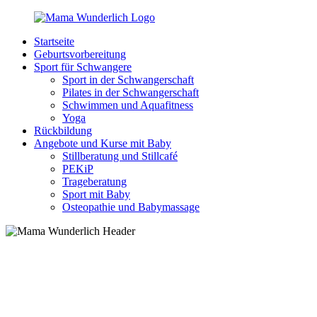
Zurück
zum
Startseite
Inhalt
MamaWunderlich.de
Mutti
Geburtsvorbereitung
sein
Sport für Schwangere
ist
Sport in der Schwangerschaft
wunderbar!
Pilates in der Schwangerschaft
Schwimmen und Aquafitness
Yoga
Rückbildung
Angebote und Kurse mit Baby
Stillberatung und Stillcafé
PEKiP
Trageberatung
Sport mit Baby
Osteopathie und Babymassage