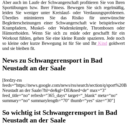
Aber auch im Laufe der Schwangerschaft profitieren Sie von Ihren
Sportübungen bzw. Ihrer Fitness. Bewegen Sie sich regelmäßig,
leiden Sie weniger unter Kreislauf- oder Verdauungsproblemen.
Überdies minimieren Sie das Risiko für unerwünschte
Begleiterscheinungen einer Schwangerschaft wie beispielsweise
Krampfadern, Muskel- oder Wadenkrämpfe, Thrombosen oder
Hämorrhoiden. Wenn Sie sich zu müde oder geschafft für ein
Workout fühlen, gehen Sie eine kleine Runde spazieren. Jede noch
so kleine oder kurze Bewegung ist für Sie und Ihr
Kind
goldwert
und sie bleiben fit.
News zu Schwangerensport in Bad
Neustadt an der Saale
[feedzy-rss
feeds=“https://news.google.com/news/rss/search/section/q/sport%20
Neustadt an der Saale/?hl=de&gl=DE&ned=de“ max=“3″
feed_title=“no“ refresh=“365_days“ target=“_blank“ meta=“no“
summary=“no“ summarylength=“70″ thumb=“yes“ size=“30″]
So wichtig ist Schwangerensport in Bad
Neustadt an der Saale