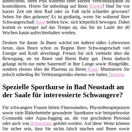
ausreichend, Ihren Puls während einer kurzen Verschnaufpause zu
kontrollieren. Hören Sie unbedingt auf Ihren
Körper
! Sind Sie vor
kurzer Zeit mit dem Rad oder zu Fuß nicht schneller gewesen?
Sehen Sie dies gelassen! Es ist großartig, wenn Sie während Ihrer
Schwangerschaft
Sport
treiben bzw. sich körperlich bewegen. Dabei
kommt es weniger auf das Tempo an, das Sie im Laufe der 40
Wochen kaum aufrechterhalten werden.
Denken Sie daran: In Ihnen wächst ein äußerst süßes Lebewesen
heran, dass Ihnen schon zu Beginn Ihrer Schwangerschaft viel
Energie und Kraft abverlangt. Freuen Sie sich vielmehr über die
Bewegung, sie tut Ihnen und Ihrem Baby gut. Denn dadurch
gelangt nicht nur mehr Sauerstoff in Ihre Lunge sowie Blutgefäße,
sondern ebenso über die Plazenta zu Ihrem
Kind
. Minimieren Sie
jedoch unbeding Ihr Verletzungsrisiko ebenso wie hartes
Training
.
Spezielle Sportkurse in Bad Neustadt an
der Saale für interessierte Schwangere?
Für schwangere Frauen bieten Fitnessstudios, Physiotherapiepraxen
sowie viele Bäderbetriebe gesonderte Sportkurse wie beispielsweise
Gymnastik oder Aqua-Jogging an, die von geschultem Personal
oder auch von
Hebammen
geleitet werden. Auf diese Weise können
Sie sicher sein, dass Sie nichts falsch machen und Ihnen sowie