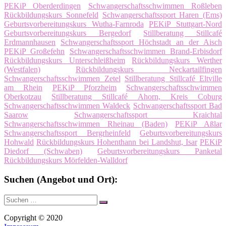
PEKiP Oberderdingen
Schwangerschaftsschwimmen Roßleben
Rückbildungskurs Sonnefeld
Schwangerschaftssport Haren (Ems)
Geburtsvorbereitungskurs Wutha-Farnroda
PEKiP Stuttgart-Nord
Geburtsvorbereitungskurs Bergedorf
Stillberatung Stillcafé
Erdmannhausen
Schwangerschaftssport Höchstadt an der Aisch
PEKiP Großefehn
Schwangerschaftsschwimmen Brand-Erbisdorf
Rückbildungskurs Unterschleißheim
Rückbildungskurs Werther
(Westfalen)
Rückbildungskurs Neckartailfingen
Schwangerschaftsschwimmen Zetel
Stillberatung Stillcafé Eltville
am Rhein
PEKiP Pforzheim
Schwangerschaftsschwimmen
Oberkotzau
Stillberatung Stillcafé Ahorn, Kreis Coburg
Schwangerschaftsschwimmen Waldeck
Schwangerschaftssport Bad
Saarow
Schwangerschaftssport Kraichtal
Schwangerschaftsschwimmen Rheinau (Baden)
PEKiP Aßlar
Schwangerschaftssport Bergrheinfeld
Geburtsvorbereitungskurs
Hohwald
Rückbildungskurs Hohenthann bei Landshut, Isar
PEKiP
Diedorf (Schwaben)
Geburtsvorbereitungskurs Panketal
Rückbildungskurs Mörfelden-Walldorf
Suchen (Angebot und Ort):
Suche
Suchen
nach:
Copyright © 2020