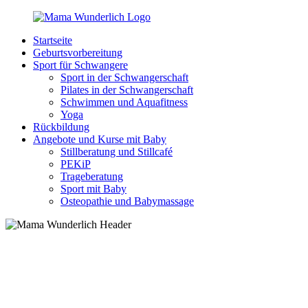
Zurück
zum
Startseite
Inhalt
MamaWunderlich.de
Mutti
Geburtsvorbereitung
sein
Sport für Schwangere
ist
Sport in der Schwangerschaft
wunderbar!
Pilates in der Schwangerschaft
Schwimmen und Aquafitness
Yoga
Rückbildung
Angebote und Kurse mit Baby
Stillberatung und Stillcafé
PEKiP
Trageberatung
Sport mit Baby
Osteopathie und Babymassage