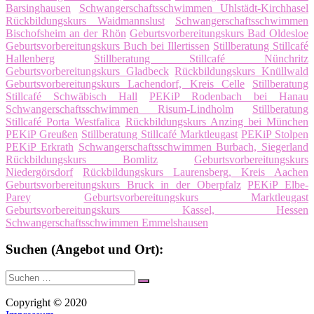
Barsinghausen
Schwangerschaftsschwimmen Uhlstädt-Kirchhasel
Rückbildungskurs Waidmannslust
Schwangerschaftsschwimmen
Bischofsheim an der Rhön
Geburtsvorbereitungskurs Bad Oldesloe
Geburtsvorbereitungskurs Buch bei Illertissen
Stillberatung Stillcafé
Hallenberg
Stillberatung Stillcafé Nünchritz
Geburtsvorbereitungskurs Gladbeck
Rückbildungskurs Knüllwald
Geburtsvorbereitungskurs Lachendorf, Kreis Celle
Stillberatung
Stillcafé Schwäbisch Hall
PEKiP Rodenbach bei Hanau
Schwangerschaftsschwimmen Risum-Lindholm
Stillberatung
Stillcafé Porta Westfalica
Rückbildungskurs Anzing bei München
PEKiP Greußen
Stillberatung Stillcafé Marktleugast
PEKiP Stolpen
PEKiP Erkrath
Schwangerschaftsschwimmen Burbach, Siegerland
Rückbildungskurs Bomlitz
Geburtsvorbereitungskurs
Niedergörsdorf
Rückbildungskurs Laurensberg, Kreis Aachen
Geburtsvorbereitungskurs Bruck in der Oberpfalz
PEKiP Elbe-
Parey
Geburtsvorbereitungskurs Marktleugast
Geburtsvorbereitungskurs Kassel, Hessen
Schwangerschaftsschwimmen Emmelshausen
Suchen (Angebot und Ort):
Suche
Suchen
nach:
Copyright © 2020