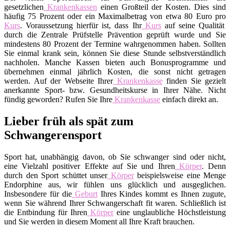
gesetzlichen
Krankenkassen
einen Großteil der Kosten. Dies sind
häufig 75 Prozent oder ein Maximalbetrag von etwa 80 Euro pro
Kurs
. Voraussetzung hierfür ist, dass Ihr
Kurs
auf seine Qualität
durch die Zentrale Prüfstelle Prävention geprüft wurde und Sie
mindestens 80 Prozent der Termine wahrgenommen haben. Sollten
Sie einmal krank sein, können Sie diese Stunde selbstverständlich
nachholen. Manche Kassen bieten auch Bonusprogramme und
übernehmen einmal jährlich Kosten, die sonst nicht getragen
werden. Auf der Webseite Ihrer
Krankenkasse
finden Sie gezielt
anerkannte Sport- bzw. Gesundheitskurse in Ihrer Nähe. Nicht
fündig geworden? Rufen Sie Ihre
Krankenkasse
einfach direkt an.
Lieber früh als spät zum
Schwangerensport
Sport hat, unabhängig davon, ob Sie schwanger sind oder nicht,
eine Vielzahl positiver Effekte auf Sie und Ihren
Körper
. Denn
durch den Sport schüttet unser
Körper
beispielsweise eine Menge
Endorphine aus, wir fühlen uns glücklich und ausgeglichen.
Insbesondere für die
Geburt
Ihres Kindes kommt es Ihnen zugute,
wenn Sie während Ihrer Schwangerschaft fit waren. Schließlich ist
die Entbindung für Ihren
Körper
eine unglaubliche Höchstleistung
und Sie werden in diesem Moment all Ihre Kraft brauchen.