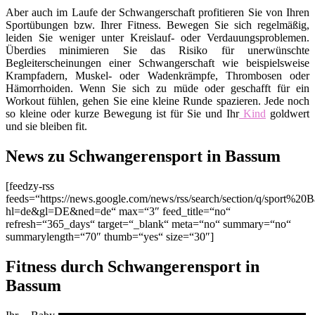
Aber auch im Laufe der Schwangerschaft profitieren Sie von Ihren
Sportübungen bzw. Ihrer Fitness. Bewegen Sie sich regelmäßig,
leiden Sie weniger unter Kreislauf- oder Verdauungsproblemen.
Überdies minimieren Sie das Risiko für unerwünschte
Begleiterscheinungen einer Schwangerschaft wie beispielsweise
Krampfadern, Muskel- oder Wadenkrämpfe, Thrombosen oder
Hämorrhoiden. Wenn Sie sich zu müde oder geschafft für ein
Workout fühlen, gehen Sie eine kleine Runde spazieren. Jede noch
so kleine oder kurze Bewegung ist für Sie und Ihr
Kind
goldwert
und sie bleiben fit.
News zu Schwangerensport in Bassum
[feedzy-rss
feeds=“https://news.google.com/news/rss/search/section/q/sport%20
hl=de&gl=DE&ned=de“ max=“3″ feed_title=“no“
refresh=“365_days“ target=“_blank“ meta=“no“ summary=“no“
summarylength=“70″ thumb=“yes“ size=“30″]
Fitness durch Schwangerensport in
Bassum