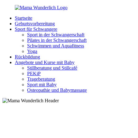
Zurück
zum
Startseite
Inhalt
MamaWunderlich.de
Mutti
Geburtsvorbereitung
sein
Sport für Schwangere
ist
Sport in der Schwangerschaft
wunderbar!
Pilates in der Schwangerschaft
Schwimmen und Aquafitness
Yoga
Rückbildung
Angebote und Kurse mit Baby
Stillberatung und Stillcafé
PEKiP
Trageberatung
Sport mit Baby
Osteopathie und Babymassage