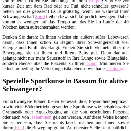
kontrollieren. Hören Sie unbedingt auf Ihren
Körper
! Sind Sie vor
kurzer Zeit mit dem Rad oder zu Fuß nicht schneller gewesen?
Sehen Sie dies gelassen! Es ist großartig, wenn Sie während Ihrer
Schwangerschaft
Sport
treiben bzw. sich körperlich bewegen. Dabei
kommt es weniger auf das Tempo an, das Sie im Laufe der 40
Wochen kaum aufrechterhalten werden.
Denken Sie daran: In Ihnen wächst ein äußerst süßes Lebewesen
heran, dass Ihnen schon zu Beginn Ihrer Schwangerschaft viel
Energie und Kraft abverlangt. Freuen Sie sich vielmehr über die
Bewegung, sie tut Ihnen und Ihrem Baby gut. Denn dadurch
gelangt nicht nur mehr Sauerstoff in Ihre Lunge sowie Blutgefäße,
sondern ebenso über die Plazenta zu Ihrem
Kind
. Minimieren Sie
jedoch unbeding Ihr Verletzungsrisiko ebenso wie hartes
Training
.
Spezielle Sportkurse in Bassum für aktive
Schwangere?
Für schwangere Frauen bieten Fitnessstudios, Physiotherapiepraxen
sowie viele Bäderbetriebe gesonderte Sportkurse wie beispielsweise
Gymnastik oder Aqua-Jogging an, die von geschultem Personal
oder auch von
Hebammen
geleitet werden. Auf diese Weise können
Sie sicher sein, dass Sie nichts falsch machen und Ihnen sowie
Ihrem
Kind
die Bewegung guttut. An oberster Stelle steht natürlich,