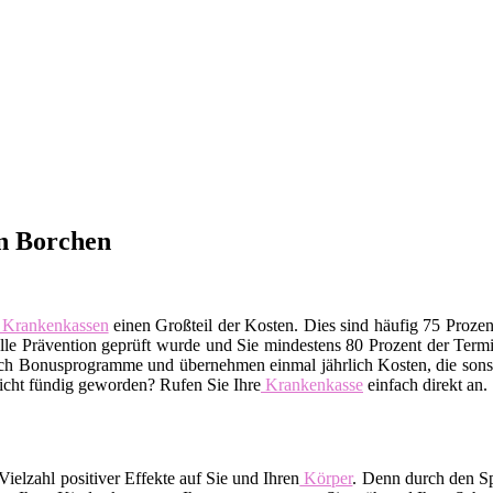
n Borchen
Krankenkassen
einen Großteil der Kosten. Dies sind häufig 75 Proze
telle Prävention geprüft wurde und Sie mindestens 80 Prozent der Te
uch Bonusprogramme und übernehmen einmal jährlich Kosten, die sonst
Nicht fündig geworden? Rufen Sie Ihre
Krankenkasse
einfach direkt an.
ielzahl positiver Effekte auf Sie und Ihren
Körper
. Denn durch den Sp