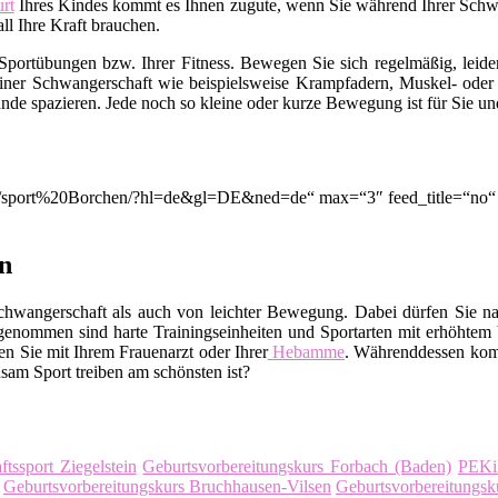
rt
Ihres Kindes kommt es Ihnen zugute, wenn Sie während Ihrer Schwang
l Ihre Kraft brauchen.
Sportübungen bzw. Ihrer Fitness. Bewegen Sie sich regelmäßig, leid
 einer Schwangerschaft wie beispielsweise Krampfadern, Muskel- o
nde spazieren. Jede noch so kleine oder kurze Bewegung ist für Sie un
ion/q/sport%20Borchen/?hl=de&gl=DE&ned=de“ max=“3″ feed_title=“no
en
chwangerschaft als auch von leichter Bewegung. Dabei dürfen Sie na
enommen sind harte Trainingseinheiten und Sportarten mit erhöhtem 
n Sie mit Ihrem Frauenarzt oder Ihrer
Hebamme
. Währenddessen kom
sam Sport treiben am schönsten ist?
tssport Ziegelstein
Geburtsvorbereitungskurs Forbach (Baden)
PEKi
Geburtsvorbereitungskurs Bruchhausen-Vilsen
Geburtsvorbereitungsk