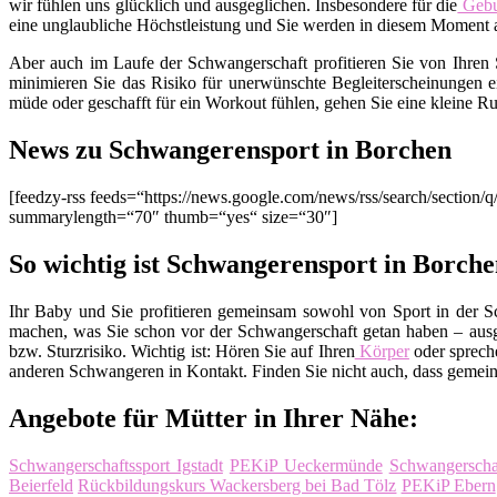
wir fühlen uns glücklich und ausgeglichen. Insbesondere für die
Gebu
eine unglaubliche Höchstleistung und Sie werden in diesem Moment al
Aber auch im Laufe der Schwangerschaft profitieren Sie von Ihren 
minimieren Sie das Risiko für unerwünschte Begleiterscheinungen
müde oder geschafft für ein Workout fühlen, gehen Sie eine kleine Ru
News zu Schwangerensport in Borchen
[feedzy-rss feeds=“https://news.google.com/news/rss/search/sect
summarylength=“70″ thumb=“yes“ size=“30″]
So wichtig ist Schwangerensport in Borch
Ihr Baby und Sie profitieren gemeinsam sowohl von Sport in der S
machen, was Sie schon vor der Schwangerschaft getan haben – ausg
bzw. Sturzrisiko. Wichtig ist: Hören Sie auf Ihren
Körper
oder spreche
anderen Schwangeren in Kontakt. Finden Sie nicht auch, dass gemein
Angebote für Mütter in Ihrer Nähe:
Schwangerschaftssport Igstadt
PEKiP Ueckermünde
Schwangerschaf
Beierfeld
Rückbildungskurs Wackersberg bei Bad Tölz
PEKiP Ebern