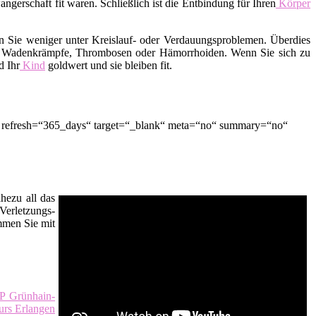
erschaft fit waren. Schließlich ist die Entbindung für Ihren
Körper
en Sie weniger unter Kreislauf- oder Verdauungsproblemen. Überdies
der Wadenkrämpfe, Thrombosen oder Hämorrhoiden. Wenn Sie sich zu
d Ihr
Kind
goldwert und sie bleiben fit.
“ refresh=“365_days“ target=“_blank“ meta=“no“ summary=“no“
hezu all das
Verletzungs-
men Sie mit
P Grünhain-
urs Erlangen