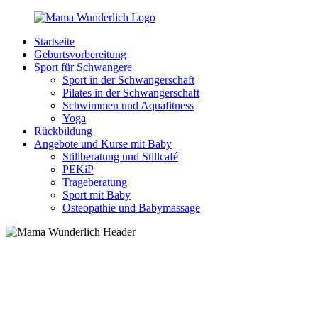
Zurück
zum
Startseite
Inhalt
MamaWunderlich.de
Mutti
Geburtsvorbereitung
sein
Sport für Schwangere
ist
Sport in der Schwangerschaft
wunderbar!
Pilates in der Schwangerschaft
Schwimmen und Aquafitness
Yoga
Rückbildung
Angebote und Kurse mit Baby
Stillberatung und Stillcafé
PEKiP
Trageberatung
Sport mit Baby
Osteopathie und Babymassage