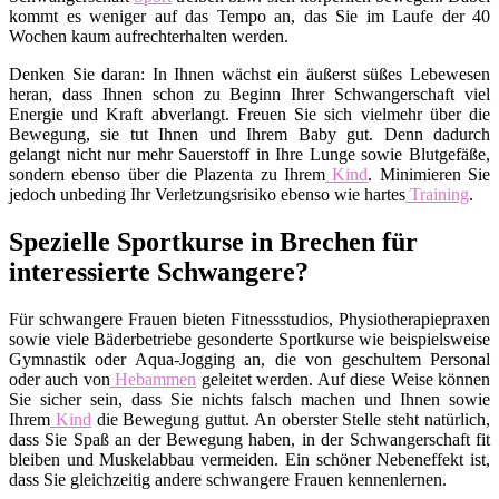
kommt es weniger auf das Tempo an, das Sie im Laufe der 40
Wochen kaum aufrechterhalten werden.
Denken Sie daran: In Ihnen wächst ein äußerst süßes Lebewesen
heran, dass Ihnen schon zu Beginn Ihrer Schwangerschaft viel
Energie und Kraft abverlangt. Freuen Sie sich vielmehr über die
Bewegung, sie tut Ihnen und Ihrem Baby gut. Denn dadurch
gelangt nicht nur mehr Sauerstoff in Ihre Lunge sowie Blutgefäße,
sondern ebenso über die Plazenta zu Ihrem
Kind
. Minimieren Sie
jedoch unbeding Ihr Verletzungsrisiko ebenso wie hartes
Training
.
Spezielle Sportkurse in Brechen für
interessierte Schwangere?
Für schwangere Frauen bieten Fitnessstudios, Physiotherapiepraxen
sowie viele Bäderbetriebe gesonderte Sportkurse wie beispielsweise
Gymnastik oder Aqua-Jogging an, die von geschultem Personal
oder auch von
Hebammen
geleitet werden. Auf diese Weise können
Sie sicher sein, dass Sie nichts falsch machen und Ihnen sowie
Ihrem
Kind
die Bewegung guttut. An oberster Stelle steht natürlich,
dass Sie Spaß an der Bewegung haben, in der Schwangerschaft fit
bleiben und Muskelabbau vermeiden. Ein schöner Nebeneffekt ist,
dass Sie gleichzeitig andere schwangere Frauen kennenlernen.