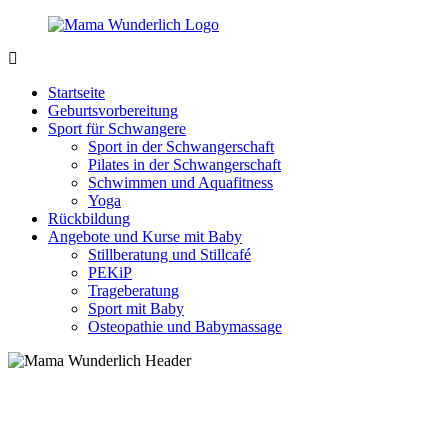
Zurück
zum
Inhalt
MamaWunderlich.de
Mutti
sein
Startseite
ist
Geburtsvorbereitung
wunderbar!
Sport für Schwangere
Sport in der Schwangerschaft
Pilates in der Schwangerschaft
Schwimmen und Aquafitness
Yoga
Rückbildung
Angebote und Kurse mit Baby
Stillberatung und Stillcafé
PEKiP
Trageberatung
Sport mit Baby
Osteopathie und Babymassage