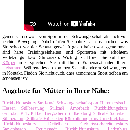
gemeinsam sowohl von Sport in der Schwangerschaft als auch von
leichter Bewegung. Dabei dürfen Sie nahezu all das machen, was
Sie schon vor der Schwangerschaft getan haben – ausgenommen
sind harte Trainingseinheiten und Sportarten mit erhöhtem
Verletzungs- bzw. Sturzrisiko. Wichtig ist: Hören Sie auf Ihren
Körper
oder sprechen Sie mit Ihrem Frauenarzt oder Ihrer
Hebamme
. Währenddessen kommen Sie mit anderen Schwangeren
in Kontakt. Finden Sie nicht auch, dass gemeinsam Sport treiben am
schönsten ist?
Angebote für Mütter in Ihrer Nähe:
Rückbildungskurs Stralsund
Schwangerschaftssport Hammersbach,
Hessen
Stillberatung Stillcafé Amorbach
Rückbildungskurs
Gründau
PEKiP Bad Bergzabern
Stillberatung Stillcafé Sauerlach
Stillberatung Stillcafé Hünstetten
Rückbildungskurs Unterbreizbach
Rückbildungskurs Dettelbach
Geburtsvorbereitungskurs
Stavenhagen, Reuterstadt
Rückbildungskurs Ladenburg