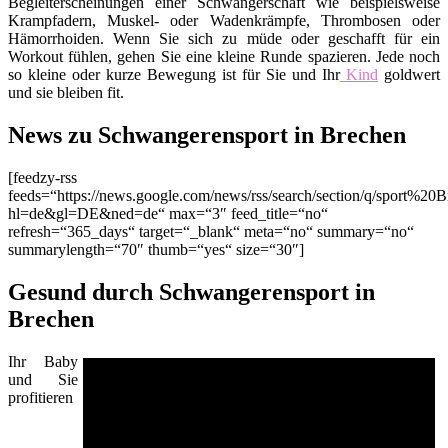
Begleiterscheinungen einer Schwangerschaft wie beispielsweise
Krampfadern, Muskel- oder Wadenkrämpfe, Thrombosen oder
Hämorrhoiden. Wenn Sie sich zu müde oder geschafft für ein
Workout fühlen, gehen Sie eine kleine Runde spazieren. Jede noch
so kleine oder kurze Bewegung ist für Sie und Ihr
Kind
goldwert
und sie bleiben fit.
News zu Schwangerensport in Brechen
[feedzy-rss
feeds=“https://news.google.com/news/rss/search/section/q/sport%20B
hl=de&gl=DE&ned=de“ max=“3″ feed_title=“no“
refresh=“365_days“ target=“_blank“ meta=“no“ summary=“no“
summarylength=“70″ thumb=“yes“ size=“30″]
Gesund durch Schwangerensport in
Brechen
Ihr Baby
und Sie
profitieren