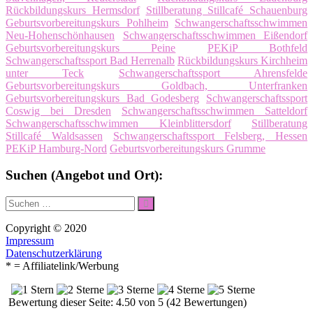
Rückbildungskurs Hermsdorf
Stillberatung Stillcafé Schauenburg
Geburtsvorbereitungskurs Pohlheim
Schwangerschaftsschwimmen
Neu-Hohenschönhausen
Schwangerschaftsschwimmen Eißendorf
Geburtsvorbereitungskurs Peine
PEKiP Bothfeld
Schwangerschaftssport Bad Herrenalb
Rückbildungskurs Kirchheim
unter Teck
Schwangerschaftssport Ahrensfelde
Geburtsvorbereitungskurs Goldbach, Unterfranken
Geburtsvorbereitungskurs Bad Godesberg
Schwangerschaftssport
Coswig bei Dresden
Schwangerschaftsschwimmen Satteldorf
Schwangerschaftsschwimmen Kleinblittersdorf
Stillberatung
Stillcafé Waldsassen
Schwangerschaftssport Felsberg, Hessen
PEKiP Hamburg-Nord
Geburtsvorbereitungskurs Grumme
Suchen (Angebot und Ort):
Suche
Suchen
nach:
Copyright © 2020
Impressum
Datenschutzerklärung
* = Affiliatelink/Werbung
Bewertung dieser Seite: 4.50 von 5 (42 Bewertungen)