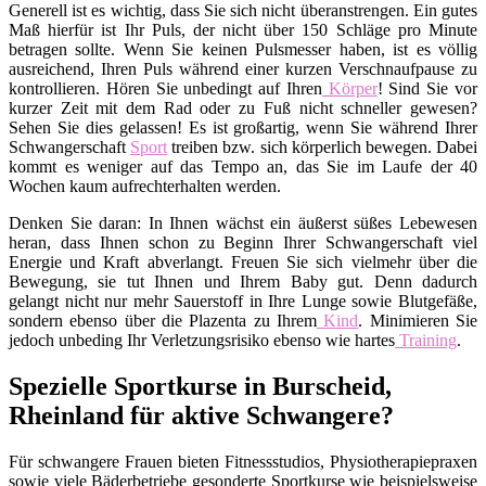
Generell ist es wichtig, dass Sie sich nicht überanstrengen. Ein gutes
Maß hierfür ist Ihr Puls, der nicht über 150 Schläge pro Minute
betragen sollte. Wenn Sie keinen Pulsmesser haben, ist es völlig
ausreichend, Ihren Puls während einer kurzen Verschnaufpause zu
kontrollieren. Hören Sie unbedingt auf Ihren
Körper
! Sind Sie vor
kurzer Zeit mit dem Rad oder zu Fuß nicht schneller gewesen?
Sehen Sie dies gelassen! Es ist großartig, wenn Sie während Ihrer
Schwangerschaft
Sport
treiben bzw. sich körperlich bewegen. Dabei
kommt es weniger auf das Tempo an, das Sie im Laufe der 40
Wochen kaum aufrechterhalten werden.
Denken Sie daran: In Ihnen wächst ein äußerst süßes Lebewesen
heran, dass Ihnen schon zu Beginn Ihrer Schwangerschaft viel
Energie und Kraft abverlangt. Freuen Sie sich vielmehr über die
Bewegung, sie tut Ihnen und Ihrem Baby gut. Denn dadurch
gelangt nicht nur mehr Sauerstoff in Ihre Lunge sowie Blutgefäße,
sondern ebenso über die Plazenta zu Ihrem
Kind
. Minimieren Sie
jedoch unbeding Ihr Verletzungsrisiko ebenso wie hartes
Training
.
Spezielle Sportkurse in Burscheid,
Rheinland für aktive Schwangere?
Für schwangere Frauen bieten Fitnessstudios, Physiotherapiepraxen
sowie viele Bäderbetriebe gesonderte Sportkurse wie beispielsweise