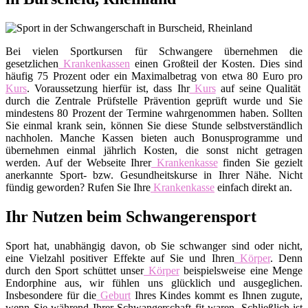
Bei vielen Sportkursen für Schwangere übernehmen die
gesetzlichen
Krankenkassen
einen Großteil der Kosten. Dies sind
häufig 75 Prozent oder ein Maximalbetrag von etwa 80 Euro pro
Kurs
. Voraussetzung hierfür ist, dass Ihr
Kurs
auf seine Qualität
durch die Zentrale Prüfstelle Prävention geprüft wurde und Sie
mindestens 80 Prozent der Termine wahrgenommen haben. Sollten
Sie einmal krank sein, können Sie diese Stunde selbstverständlich
nachholen. Manche Kassen bieten auch Bonusprogramme und
übernehmen einmal jährlich Kosten, die sonst nicht getragen
werden. Auf der Webseite Ihrer
Krankenkasse
finden Sie gezielt
anerkannte Sport- bzw. Gesundheitskurse in Ihrer Nähe. Nicht
fündig geworden? Rufen Sie Ihre
Krankenkasse
einfach direkt an.
Ihr Nutzen beim Schwangerensport
Sport hat, unabhängig davon, ob Sie schwanger sind oder nicht,
eine Vielzahl positiver Effekte auf Sie und Ihren
Körper
. Denn
durch den Sport schüttet unser
Körper
beispielsweise eine Menge
Endorphine aus, wir fühlen uns glücklich und ausgeglichen.
Insbesondere für die
Geburt
Ihres Kindes kommt es Ihnen zugute,
wenn Sie während Ihrer Schwangerschaft fit waren. Schließlich ist