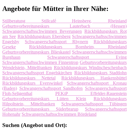
Angebote für Mütter in Ihrer Nähe:
Stillberatung Stillcafé Heinsberg, Rheinland
Geburtsvorbereitungskurs Lauterbach (Hessen)
Schwangerschaftsschwimmen Beverungen
Rückbildungskurs Rot
am See
Rückbildungskurs Ebersberg
Schwangerschaftsschwimmen
Engelsby
Schwangerschaftssport Rhynern
Rückbildungskurs
Geseke
Rückbildungskurs Bornheim, Rheinland
Geburtsvorbereitungskurs Blieskastel
Schwangerschaftsschwimmen
Burghaun
Schwangerschaftssport Eving
Schwangerschaftsschwimmen Finnentrop
Geburtsvorbereitungskurs
Wendelstein, Mittelfranken
Rückbildungskurs Windischeschenbach
Schwangerschaftssport Engelskirchen
Rückbildungskurs Stadtlohn
Rückbildungskurs Nettetal
Rückbildungskurs Hankensbüttel
Rückbildungskurs Everswinkel
Schwangerschaftssport Kronau
(Baden)
Schwangerschaftssport Sandhofen
Schwangerschaftssport
Floh-Seligenthal
PEKiP Effelder-Rauenstein
Geburtsvorbereitungskurs Lütten Klein
Rückbildungskurs
Hilpoltstein, Mittelfranken
Schwangerschaftssport Tübingen
Geburtsvorbereitungskurs Süderbrarup
Schwangerschaftssport
Hohenahr
Schwangerschaftsschwimmen Bördeland
Suchen (Angebot und Ort):