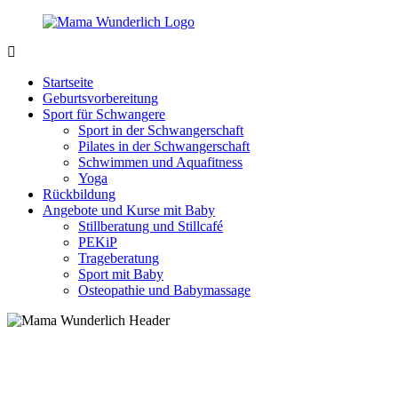
Zurück
zum
Inhalt
MamaWunderlich.de
Mutti
sein
Startseite
ist
Geburtsvorbereitung
wunderbar!
Sport für Schwangere
Sport in der Schwangerschaft
Pilates in der Schwangerschaft
Schwimmen und Aquafitness
Yoga
Rückbildung
Angebote und Kurse mit Baby
Stillberatung und Stillcafé
PEKiP
Trageberatung
Sport mit Baby
Osteopathie und Babymassage