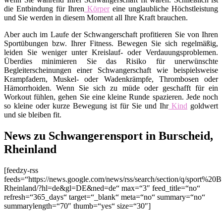
die Entbindung für Ihren
Körper
eine unglaubliche Höchstleistung
und Sie werden in diesem Moment all Ihre Kraft brauchen.
Aber auch im Laufe der Schwangerschaft profitieren Sie von Ihren
Sportübungen bzw. Ihrer Fitness. Bewegen Sie sich regelmäßig,
leiden Sie weniger unter Kreislauf- oder Verdauungsproblemen.
Überdies minimieren Sie das Risiko für unerwünschte
Begleiterscheinungen einer Schwangerschaft wie beispielsweise
Krampfadern, Muskel- oder Wadenkrämpfe, Thrombosen oder
Hämorrhoiden. Wenn Sie sich zu müde oder geschafft für ein
Workout fühlen, gehen Sie eine kleine Runde spazieren. Jede noch
so kleine oder kurze Bewegung ist für Sie und Ihr
Kind
goldwert
und sie bleiben fit.
News zu Schwangerensport in Burscheid,
Rheinland
[feedzy-rss
feeds=“https://news.google.com/news/rss/search/section/q/sport%20B
Rheinland/?hl=de&gl=DE&ned=de“ max=“3″ feed_title=“no“
refresh=“365_days“ target=“_blank“ meta=“no“ summary=“no“
summarylength=“70″ thumb=“yes“ size=“30″]