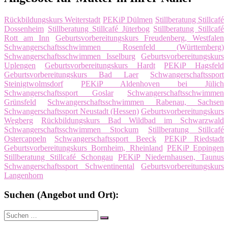
Rückbildungskurs Weiterstadt
PEKiP Dülmen
Stillberatung Stillcafé
Dossenheim
Stillberatung Stillcafé Jüterbog
Stillberatung Stillcafé
Rott am Inn
Geburtsvorbereitungskurs Freudenberg, Westfalen
Schwangerschaftsschwimmen Rosenfeld (Württemberg)
Schwangerschaftsschwimmen Isselburg
Geburtsvorbereitungskurs
Uplengen
Geburtsvorbereitungskurs Hardt
PEKiP Hagsfeld
Geburtsvorbereitungskurs Bad Laer
Schwangerschaftssport
Steinigtwolmsdorf
PEKiP Aldenhoven bei Jülich
Schwangerschaftssport Goslar
Schwangerschaftsschwimmen
Grünsfeld
Schwangerschaftsschwimmen Rabenau, Sachsen
Schwangerschaftssport Neustadt (Hessen)
Geburtsvorbereitungskurs
Wegberg
Rückbildungskurs Bad Wildbad im Schwarzwald
Schwangerschaftsschwimmen Stockum
Stillberatung Stillcafé
Ostercappeln
Schwangerschaftssport Beeck
PEKiP Riedstadt
Geburtsvorbereitungskurs Bornheim, Rheinland
PEKiP Eppingen
Stillberatung Stillcafé Schongau
PEKiP Niedernhausen, Taunus
Schwangerschaftssport Schwentinental
Geburtsvorbereitungskurs
Langenhorn
Suchen (Angebot und Ort):
Suche
Suchen
nach: