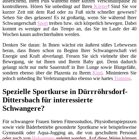
ausreichend, Ihren Puls während einer kurzen Verschnaufpause zu
kontrollieren. Hören Sie unbedingt auf Ihren
Körper
! Sind Sie vor
kurzer Zeit mit dem Rad oder zu Fuß nicht schneller gewesen?
Sehen Sie dies gelassen! Es ist großartig, wenn Sie während Ihrer
Schwangerschaft
Sport
treiben bzw. sich körperlich bewegen. Dabei
kommt es weniger auf das Tempo an, das Sie im Laufe der 40
Wochen kaum aufrechterhalten werden.
Denken Sie daran: In Ihnen wächst ein äußerst süßes Lebewesen
heran, dass Ihnen schon zu Beginn Ihrer Schwangerschaft viel
Energie und Kraft abverlangt. Freuen Sie sich vielmehr über die
Bewegung, sie tut Ihnen und Ihrem Baby gut. Denn dadurch
gelangt nicht nur mehr Sauerstoff in Ihre Lunge sowie Blutgefäße,
sondern ebenso über die Plazenta zu Ihrem
Kind
. Minimieren Sie
jedoch unbeding Ihr Verletzungsrisiko ebenso wie hartes
Training
.
Spezielle Sportkurse in Dürrröhrsdorf-
Dittersbach für interessierte
Schwangere?
Für schwangere Frauen bieten Fitnessstudios, Physiotherapiepraxen
sowie viele Bäderbetriebe gesonderte Sportkurse wie beispielsweise
Gymnastik oder Aqua-Jogging an, die von geschultem Personal
oder auch von
Hebammen
geleitet werden. Auf diese Weise können