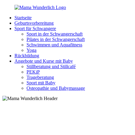
Zurück
zum
Startseite
Inhalt
MamaWunderlich.de
Mutti
Geburtsvorbereitung
sein
Sport für Schwangere
ist
Sport in der Schwangerschaft
wunderbar!
Pilates in der Schwangerschaft
Schwimmen und Aquafitness
Yoga
Rückbildung
Angebote und Kurse mit Baby
Stillberatung und Stillcafé
PEKiP
Trageberatung
Sport mit Baby
Osteopathie und Babymassage