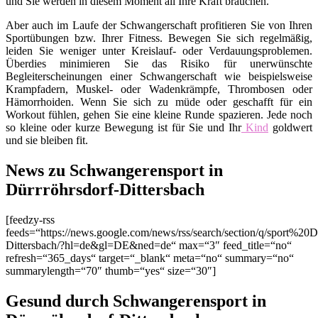
und Sie werden in diesem Moment all Ihre Kraft brauchen.
Aber auch im Laufe der Schwangerschaft profitieren Sie von Ihren
Sportübungen bzw. Ihrer Fitness. Bewegen Sie sich regelmäßig,
leiden Sie weniger unter Kreislauf- oder Verdauungsproblemen.
Überdies minimieren Sie das Risiko für unerwünschte
Begleiterscheinungen einer Schwangerschaft wie beispielsweise
Krampfadern, Muskel- oder Wadenkrämpfe, Thrombosen oder
Hämorrhoiden. Wenn Sie sich zu müde oder geschafft für ein
Workout fühlen, gehen Sie eine kleine Runde spazieren. Jede noch
so kleine oder kurze Bewegung ist für Sie und Ihr
Kind
goldwert
und sie bleiben fit.
News zu Schwangerensport in
Dürrröhrsdorf-Dittersbach
[feedzy-rss
feeds=“https://news.google.com/news/rss/search/section/q/sport%20D
Dittersbach/?hl=de&gl=DE&ned=de“ max=“3″ feed_title=“no“
refresh=“365_days“ target=“_blank“ meta=“no“ summary=“no“
summarylength=“70″ thumb=“yes“ size=“30″]
Gesund durch Schwangerensport in