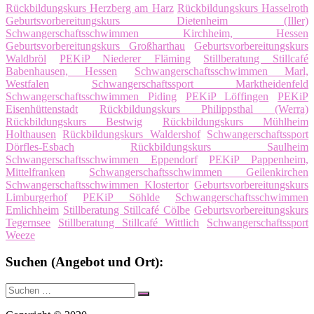
Rückbildungskurs Herzberg am Harz
Rückbildungskurs Hasselroth
Geburtsvorbereitungskurs Dietenheim (Iller)
Schwangerschaftsschwimmen Kirchheim, Hessen
Geburtsvorbereitungskurs Großharthau
Geburtsvorbereitungskurs
Waldbröl
PEKiP Niederer Fläming
Stillberatung Stillcafé
Babenhausen, Hessen
Schwangerschaftsschwimmen Marl,
Westfalen
Schwangerschaftssport Marktheidenfeld
Schwangerschaftsschwimmen Piding
PEKiP Löffingen
PEKiP
Eisenhüttenstadt
Rückbildungskurs Philippsthal (Werra)
Rückbildungskurs Bestwig
Rückbildungskurs Mühlheim
Holthausen
Rückbildungskurs Waldershof
Schwangerschaftssport
Dörfles-Esbach
Rückbildungskurs Saulheim
Schwangerschaftsschwimmen Eppendorf
PEKiP Pappenheim,
Mittelfranken
Schwangerschaftsschwimmen Geilenkirchen
Schwangerschaftsschwimmen Klostertor
Geburtsvorbereitungskurs
Limburgerhof
PEKiP Söhlde
Schwangerschaftsschwimmen
Emlichheim
Stillberatung Stillcafé Cölbe
Geburtsvorbereitungskurs
Tegernsee
Stillberatung Stillcafé Wittlich
Schwangerschaftssport
Weeze
Suchen (Angebot und Ort):
Suche
Suchen
nach: