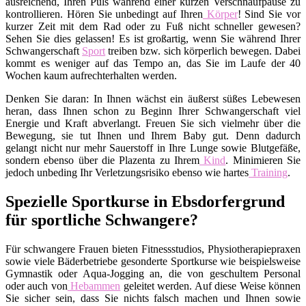
ausreichend, Ihren Puls während einer kurzen Verschnaufpause zu
kontrollieren. Hören Sie unbedingt auf Ihren
Körper
! Sind Sie vor
kurzer Zeit mit dem Rad oder zu Fuß nicht schneller gewesen?
Sehen Sie dies gelassen! Es ist großartig, wenn Sie während Ihrer
Schwangerschaft
Sport
treiben bzw. sich körperlich bewegen. Dabei
kommt es weniger auf das Tempo an, das Sie im Laufe der 40
Wochen kaum aufrechterhalten werden.
Denken Sie daran: In Ihnen wächst ein äußerst süßes Lebewesen
heran, dass Ihnen schon zu Beginn Ihrer Schwangerschaft viel
Energie und Kraft abverlangt. Freuen Sie sich vielmehr über die
Bewegung, sie tut Ihnen und Ihrem Baby gut. Denn dadurch
gelangt nicht nur mehr Sauerstoff in Ihre Lunge sowie Blutgefäße,
sondern ebenso über die Plazenta zu Ihrem
Kind
. Minimieren Sie
jedoch unbeding Ihr Verletzungsrisiko ebenso wie hartes
Training
.
Spezielle Sportkurse in Ebsdorfergrund
für sportliche Schwangere?
Für schwangere Frauen bieten Fitnessstudios, Physiotherapiepraxen
sowie viele Bäderbetriebe gesonderte Sportkurse wie beispielsweise
Gymnastik oder Aqua-Jogging an, die von geschultem Personal
oder auch von
Hebammen
geleitet werden. Auf diese Weise können
Sie sicher sein, dass Sie nichts falsch machen und Ihnen sowie