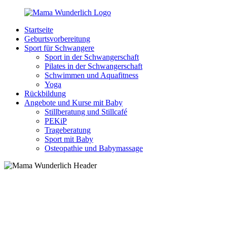
Zurück
zum
Startseite
Inhalt
MamaWunderlich.de
Mutti
Geburtsvorbereitung
sein
Sport für Schwangere
ist
Sport in der Schwangerschaft
wunderbar!
Pilates in der Schwangerschaft
Schwimmen und Aquafitness
Yoga
Rückbildung
Angebote und Kurse mit Baby
Stillberatung und Stillcafé
PEKiP
Trageberatung
Sport mit Baby
Osteopathie und Babymassage