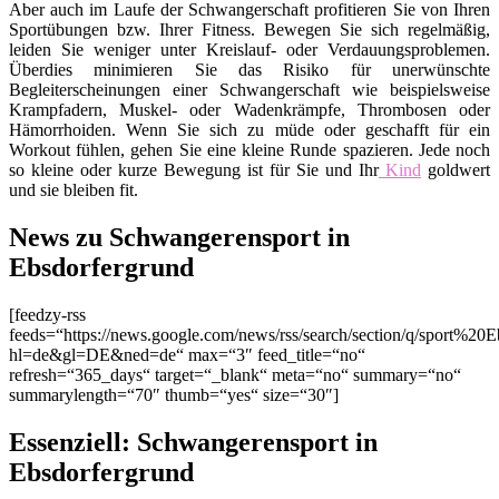
Aber auch im Laufe der Schwangerschaft profitieren Sie von Ihren
Sportübungen bzw. Ihrer Fitness. Bewegen Sie sich regelmäßig,
leiden Sie weniger unter Kreislauf- oder Verdauungsproblemen.
Überdies minimieren Sie das Risiko für unerwünschte
Begleiterscheinungen einer Schwangerschaft wie beispielsweise
Krampfadern, Muskel- oder Wadenkrämpfe, Thrombosen oder
Hämorrhoiden. Wenn Sie sich zu müde oder geschafft für ein
Workout fühlen, gehen Sie eine kleine Runde spazieren. Jede noch
so kleine oder kurze Bewegung ist für Sie und Ihr
Kind
goldwert
und sie bleiben fit.
News zu Schwangerensport in
Ebsdorfergrund
[feedzy-rss
feeds=“https://news.google.com/news/rss/search/section/q/sport%20E
hl=de&gl=DE&ned=de“ max=“3″ feed_title=“no“
refresh=“365_days“ target=“_blank“ meta=“no“ summary=“no“
summarylength=“70″ thumb=“yes“ size=“30″]
Essenziell: Schwangerensport in
Ebsdorfergrund