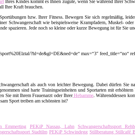
rt
Ihres Kindes kommt es Ihnen zugute, wenn Sie während Ihrer Schwang
l Ihre Kraft brauchen.
Sportübungen bzw. Ihrer Fitness. Bewegen Sie sich regelmäßig, leid
 einer Schwangerschaft wie beispielsweise Krampfadern, Muskel- o
nde spazieren. Jede noch so kleine oder kurze Bewegung ist für Sie un
on/q/sport%20Elztal/?hl=de&gl=DE&ned=de“ max=“3″ feed_title=“no“ 
chwangerschaft als auch von leichter Bewegung. Dabei dürfen Sie na
enommen sind harte Trainingseinheiten und Sportarten mit erhöhtem 
n Sie mit Ihrem Frauenarzt oder Ihrer
Hebamme
. Währenddessen kom
sam Sport treiben am schönsten ist?
en Emmerting
PEKiP Nassau, Lahn
Schwangerschaftssport Reh
gerschaftssport Stadtilm
PEKiP Schwindegg
Stillberatung Stillcafé