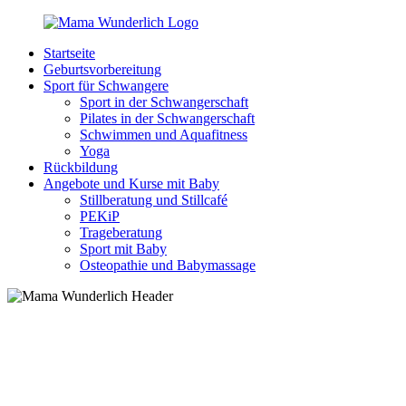
Zurück
zum
Startseite
Inhalt
MamaWunderlich.de
Mutti
Geburtsvorbereitung
sein
Sport für Schwangere
ist
Sport in der Schwangerschaft
wunderbar!
Pilates in der Schwangerschaft
Schwimmen und Aquafitness
Yoga
Rückbildung
Angebote und Kurse mit Baby
Stillberatung und Stillcafé
PEKiP
Trageberatung
Sport mit Baby
Osteopathie und Babymassage