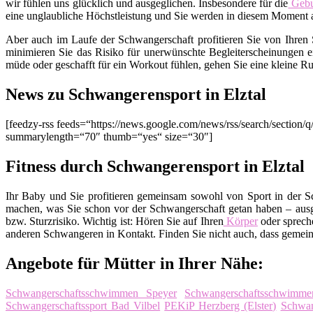
wir fühlen uns glücklich und ausgeglichen. Insbesondere für die
Gebu
eine unglaubliche Höchstleistung und Sie werden in diesem Moment al
Aber auch im Laufe der Schwangerschaft profitieren Sie von Ihren 
minimieren Sie das Risiko für unerwünschte Begleiterscheinungen
müde oder geschafft für ein Workout fühlen, gehen Sie eine kleine Ru
News zu Schwangerensport in Elztal
[feedzy-rss feeds=“https://news.google.com/news/rss/search/secti
summarylength=“70″ thumb=“yes“ size=“30″]
Fitness durch Schwangerensport in Elztal
Ihr Baby und Sie profitieren gemeinsam sowohl von Sport in der S
machen, was Sie schon vor der Schwangerschaft getan haben – ausg
bzw. Sturzrisiko. Wichtig ist: Hören Sie auf Ihren
Körper
oder spreche
anderen Schwangeren in Kontakt. Finden Sie nicht auch, dass gemein
Angebote für Mütter in Ihrer Nähe:
Schwangerschaftsschwimmen Speyer
Schwangerschaftsschwimm
Schwangerschaftssport Bad Vilbel
PEKiP Herzberg (Elster)
Schwan