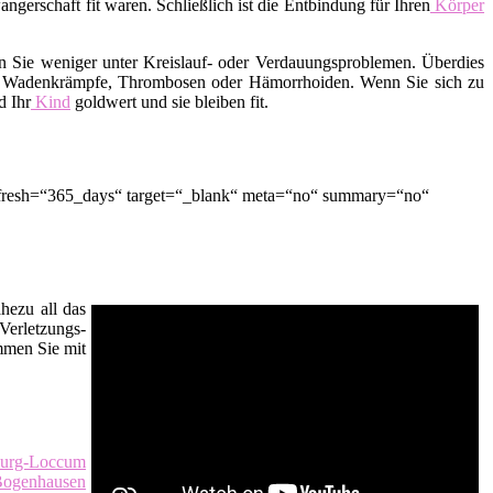
erschaft fit waren. Schließlich ist die Entbindung für Ihren
Körper
en Sie weniger unter Kreislauf- oder Verdauungsproblemen. Überdies
der Wadenkrämpfe, Thrombosen oder Hämorrhoiden. Wenn Sie sich zu
d Ihr
Kind
goldwert und sie bleiben fit.
refresh=“365_days“ target=“_blank“ meta=“no“ summary=“no“
hezu all das
Verletzungs-
men Sie mit
burg-Loccum
 Bogenhausen